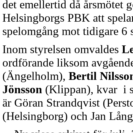
det emellertid då årsmötet g
Helsingborgs PBK att spelare
spelomgång mot tidigare 6 s
Inom styrelsen omvaldes
Le
ordförande liksom avgåend
(Ängelholm),
Bertil Nilss
Jönsson
(Klippan), kvar i s
är Göran Strandqvist (Pers
(Helsingborg) och Jan Lång