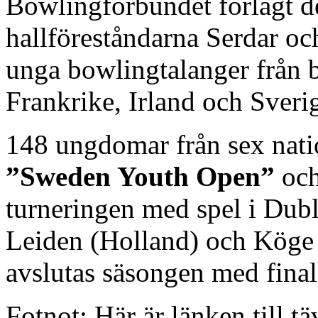
Bowlingförbundet förlagt d
hallföreståndarna Serdar 
unga bowlingtalanger från 
Frankrike, Irland och Sveri
148 ungdomar från sex natio
”Sweden Youth Open”
och
turneringen med spel i Dubl
Leiden (Holland) och Köge
avslutas säsongen med final
Fotnot: Här är länken till tä