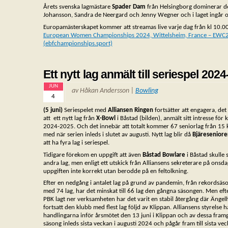
Årets svenska lagmästare
Spader Dam
från Helsingborg dominerar de
Johansson, Sandra de Neergard och Jenny Wegner och i laget ingår o
Europamästerskapet kommer att streamas live varje dag från kl 10.00
European Women Championships 2024, Wittelsheim, France – EWC2
(ebfchampionships.sport)
Ett nytt lag anmält till seriespel 202
JUN
av Håkan Andersson |
Bowling
4
(5 juni)
Seriespelet med
Alliansen Ringen
fortsätter att engagera, det
att ett nytt lag från
X-Bowl
i Båstad (bilden), anmält sitt intresse f
2024-2025. Och det innebär att totalt kommer 67 seniorlag från 15 k
med när serien inleds i slutet av augusti. Nytt lag blir då
Bjäreseniore
att ha fyra lag i seriespel.
Tidigare förekom en uppgift att även
Båstad Bowlare
i Båstad skulle 
andra lag, men enligt ett utskick från Alliansens sekreterare på onsd
uppgiften inte korrekt utan berodde på en feltolkning.
Efter en nedgång i antalet lag på grund av pandemin, från rekords
med 74 lag, har det minskat till 66 lag den gångna säsongen. Men eft
PBK lagt ner verksamheten har det varit en stabil återgång där Änge
fortsatt den klubb med flest lag följd av Klippan. Alliansens styrelse 
handlingarna inför årsmötet den 13 juni i Klippan och av dessa fra
säsong inleds sista veckan i augusti 2024 och pågår fram till sista vec