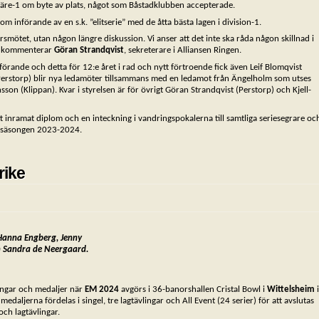
 Bjäre-1 om byte av plats, något som Båstadklubben accepterade.
 införande av en s.k. ”elitserie” med de åtta bästa lagen i division-1.
årsmötet, utan någon längre diskussion. Vi anser att det inte ska råda någon skillnad i
t, kommenterar
Göran Strandqvist
, sekreterare i Alliansen Ringen.
örande och detta för 12:e året i rad och nytt förtroende fick även Leif Blomqvist
erstorp) blir nya ledamöter tillsammans med en ledamot från Ängelholm som utses
sson (Klippan). Kvar i styrelsen är för övrigt Göran Strandqvist (Perstorp) och Kjell-
t inramat diplom och en inteckning i vandringspokalerna till samtliga seriesegrare oc
er säsongen 2023-2024.
rike
. Hanna Engberg, Jenny
h Sandra de Neergaard.
ångar och medaljer när
EM 2024
avgörs i 36-banorshallen Cristal Bowl i
Wittelsheim
i
edaljerna fördelas i singel, tre lagtävlingar och All Event (24 serier) för att avslutas
och lagtävlingar.