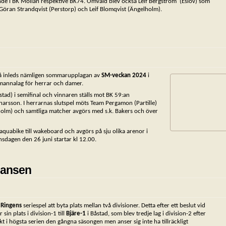
nde i BK Möllan respektive BK74. Omvald blev också Leif Bergström (Eslöv) som
Göran Strandqvist (Perstorp) och Leif Blomqvist (Ängelholm).
 Då inleds nämligen sommarupplagan av
SM-veckan 2024
i
3-mannalag för herrar och damer.
tad) i semifinal och vinnaren ställs mot BK 59:an
arsson. I herrarnas slutspel möts Team Pergamon (Partille)
holm) och samtliga matcher avgörs med s.k. Bakers och över
n aquabike till wakeboard och avgörs på sju olika arenor i
sdagen den 26 juni startar kl 12.00.
liansen
n Ringens
seriespel att byta plats mellan två divisioner. Detta efter ett beslut vid
sin plats i division-1 till
Bjäre-1
i Båstad, som blev tredje lag i division-2 efter
 i högsta serien den gångna säsongen men anser sig inte ha tillräckligt