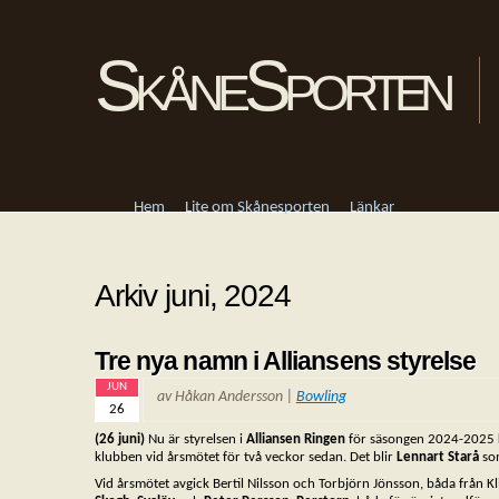
SkåneSporten
Hem
Lite om Skånesporten
Länkar
Arkiv juni, 2024
Tre nya namn i Alliansens styrelse
JUN
av Håkan Andersson |
Bowling
26
(26 juni)
Nu är styrelsen i
Alliansen Ringen
för säsongen 2024-2025 k
klubben vid årsmötet för två veckor sedan. Det blir
Lennart Starå
som
Vid årsmötet avgick Bertil Nilsson och Torbjörn Jönsson, båda från K