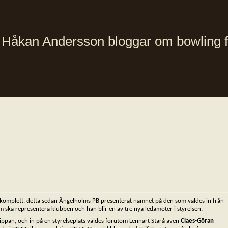
Håkan Andersson bloggar om bowling från
omplett, detta sedan Ängelholms PB presenterat namnet på den som valdes in från
 ska representera klubben och han blir en av tre nya ledamöter i styrelsen.
lippan, och in på en styrelseplats valdes förutom Lennart Starå även
Claes-Göran