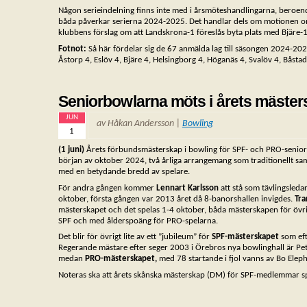
Någon serieindelning finns inte med i årsmöteshandlingarna, beroen
båda påverkar serierna 2024-2025. Det handlar dels om motionen om en
klubbens förslag om att Landskrona-1 föreslås byta plats med Bjäre-1 
Fotnot:
Så här fördelar sig de 67 anmälda lag till säsongen 2024-2025
Åstorp 4, Eslöv 4, Bjäre 4, Helsingborg 4, Höganäs 4, Svalöv 4, Båst
Seniorbowlarna möts i årets mäste
JUN
av Håkan Andersson |
Bowling
1
(1 juni)
Årets förbundsmästerskap i bowling för SPF- och PRO-senior
början av oktober 2024, två årliga arrangemang som traditionellt sam
med en betydande bredd av spelare.
För andra gången kommer
Lennart Karlsson
att stå som tävlingsleda
oktober, första gången var 2013 året då 8-banorshallen invigdes.
Tra
mästerskapet och det spelas 1-4 oktober, båda mästerskapen för övrig
SPF och med ålderspoäng för PRO-spelarna.
Det blir för övrigt lite av ett ”jubileum” för
SPF-mästerskapet
som eft
Regerande mästare efter seger 2003 i Örebros nya bowlinghall är Pet
medan
PRO-mästerskapet,
med 78 startande i fjol vanns av Bo Eleph
Noteras ska att årets skånska mästerskap (DM) för SPF-medlemmar sp