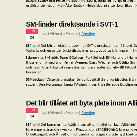
Skogh, Svalöv
och
Peter Persson, Perstorp,
båda för övrigt ordföra
ordförande medan Kjell-Åke Nåbäck (Helsingborg) sitter kvar liksom 
SM-finaler direktsänds i SVT-1
JUN
av Håkan Andersson |
Bowling
24
(24 juni)
Det blir direktsänd bowling i SVT-1 onsdagen den 26 juni.
Västerås och en av de första disciplinerna att avgöras blir finalen i 
I damernas SM möts Team X-Calibur (Partille) och BK Hallandia (Halms
(Hässleholm) med trion Jenny Wegner, Cajsa Wegner och Ottilia Gunn
och Team Clan (Nässjö) i semi där vinnaren möter Stureby BK (Stock
två serier.
SM-veckan
i Västerås omfattar för övrigt totalt 28 olika idrotter, frå
staden. Den två timmar långa TV-sändningen från Bellevue Bowling on
Det blir tillåtet att byta plats inom Al
JUN
av Håkan Andersson |
Bowling
14
(14 juni)
Det kommer i fortsättningen att bli tillåtet för lag i
Allianse
föreningens årsmöte i veckan i Klippan där
Landskrona-1
lämnar över 
Örkelljunga-1 och Ängelholm-3. Landskronalaget klarade nytt kontrakt