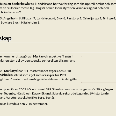
de på att
Seniorbowlarna
i Landskrona har två förslag som ska upp till beslut och so
 ”elitserie” med 8 lag i högsta serien (som styrelsen yrkat avslag på) och dels
från division-2.
: Ängelholm 8, Klippan 7, Landskrona 6, Bjuv 6, Perstorp 5, Örkelljunga 5, Tyringe 4,
ad Bowlare 1 och Hässleholm 1.
rskap
er kommer att avgöras i
Markaryd
respektive
Tranås
i
lar en stor del av den svenska senioreliten tillsammans
re i
Markaryd
när SPF-mästerskapet avgörs den 8-10
nåshallen
står liksom i fjol som arrangör för PRO-
t över 6 serier med femåriga åldersklasser när det gäller
er premiären 2005 i Örebro med SPF Glanshammar nu arrangeras för 20:e gången.
er Tedenby, Nässjö och Dagny Eklund, Sala via rekorddeltagandet 194 startande,
ant, Vargön respektive Elke Borg, Tranås.
elas i Svedala den 9-10 september.