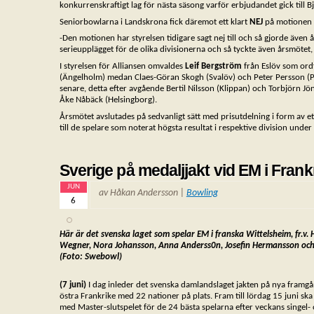
konkurrenskraftigt lag för nästa säsong varför erbjudandet gick till
Seniorbowlarna i Landskrona fick däremot ett klart
NEJ
på motionen om
-Den motionen har styrelsen tidigare sagt nej till och så gjorde även 
serieupplägget för de olika divisionerna och så tyckte även årsmöte
I styrelsen för Alliansen omvaldes
Leif Bergström
från Eslöv som ordf
(Ängelholm) medan Claes-Göran Skogh (Svalöv) och Peter Persson (P
senare, detta efter avgående Bertil Nilsson (Klippan) och Torbjörn Jön
Åke Nåbäck (Helsingborg).
Årsmötet avslutades på sedvanligt sätt med prisutdelning i form av et
till de spelare som noterat högsta resultat i respektive division und
Sverige på medaljjakt vid EM i Frank
JUN
av Håkan Andersson |
Bowling
6
Här är det svenska laget som spelar EM i franska Wittelsheim, fr.v
Wegner,
Nora Johansson, Anna Anderss0n, Josefin Hermansson oc
(Foto: Swebowl)
(7 juni)
I dag inleder det svenska damlandslaget jakten på nya framg
östra Frankrike med 22 nationer på plats. Fram till lördag 15 juni ska m
med Master-slutspelet för de 24 bästa spelarna efter veckans singel- 