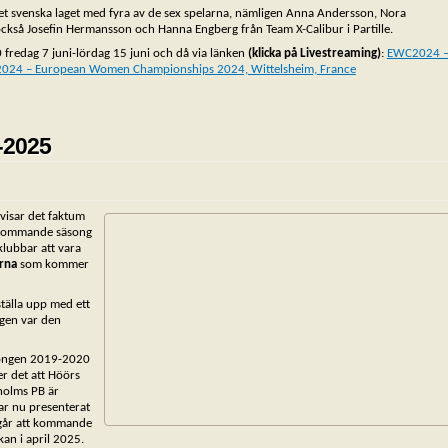
t svenska laget med fyra av de sex spelarna, nämligen Anna Andersson, Nora
ckså Josefin Hermansson och Hanna Engberg från Team X-Calibur i Partille.
 fredag 7 juni-lördag 15 juni och då via länken
(klicka på Livestreaming)
:
EWC2024 
024 – European Women Championships 2024, Wittelsheim, France
4-2025
 visar det faktum
ör kommande säsong
lubbar att vara
rna
som kommer
ställa upp med ett
agen var den
äsongen 2019-2020
er det att Höörs
lholms PB är
har nu presenterat
mgår att kommande
kan i april 2025.