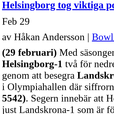
Helsingborg tog viktiga p
Feb
29
av Håkan Andersson |
Bowl
(29 februari)
Med säsongens
Helsingborg-1
två för nedr
genom att besegra
Landskr
i Olympiahallen där siffrorn
5542)
. Segern innebär att H
just Landskrona-1 som är fö