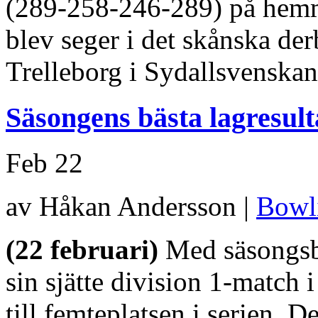
(289-258-246-289) på hemm
blev seger i det skånska d
Trelleborg i Sydallsvenska
Säsongens bästa lagresult
Feb
22
av Håkan Andersson |
Bowl
(22 februari)
Med säsongsb
sin sjätte division 1-match 
till femteplatsen i serien. D