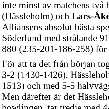
inte minst av matchens två 
(Hässleholm) och
Lars-Åke
Alliansens absolut bästa sp
Söderlund med strålande 9
880 (235-201-186-258) för
För att ta det från början t
3-2 (1430-1426), Hässleholm
1513) och med 5-5 halvvägs
Men därefter är det Hässleh
bowlingen, tar tredje med 4