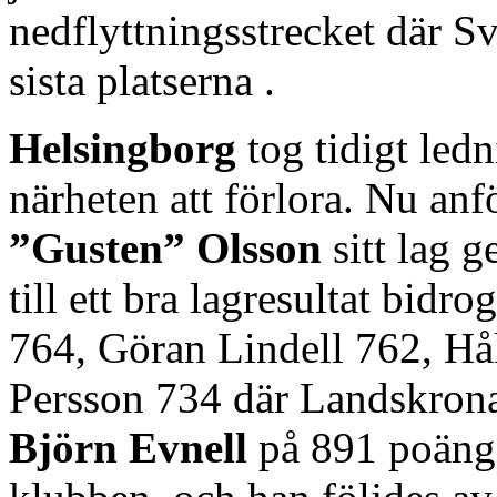
nedflyttningsstrecket där S
sista platserna .
Helsingborg
tog tidigt led
närheten att förlora. Nu anf
”Gusten” Olsson
sitt lag 
till ett bra lagresultat bid
764, Göran Lindell 762, H
Persson 734 där Landskrona
Björn Evnell
på 891 poäng,