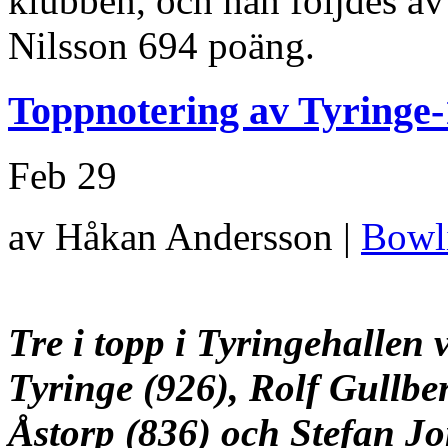
klubben, och han följdes a
Nilsson 694 poäng.
Toppnotering av Tyringe-
Feb
29
av Håkan Andersson |
Bowl
Tre i topp i Tyringehallen 
Tyringe (926), Rolf Gullbe
Åstorp (836) och Stefan
Jo