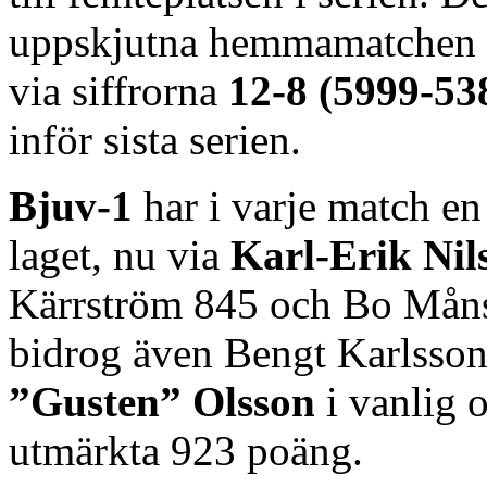
uppskjutna hemmamatchen
via siffrorna
12-8 (5999-53
inför sista serien.
Bjuv-1
har i varje match e
laget, nu via
Karl-Erik Nil
Kärrström 845 och Bo Månss
bidrog även Bengt Karlss
”Gusten” Olsson
i vanlig o
utmärkta 923 poäng.