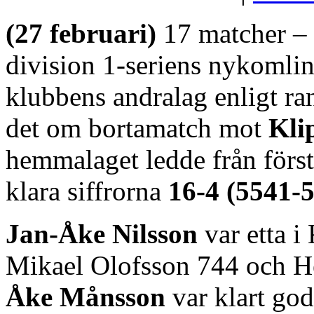
(27 februari)
17 matcher – 1
division 1-seriens nykomli
klubbens andralag enligt ra
det om bortamatch mot
Kli
hemmalaget ledde från först
klara siffrorna
16-4 (5541-
Jan-Åke Nilsson
var etta 
Mikael Olofsson 744 och 
Åke Månsson
var klart go