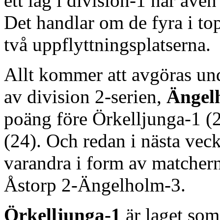
ett lag i division-1 när äve
Det handlar om de fyra i t
två uppflyttningsplatserna.
Allt kommer att avgöras un
av division 2-serien,
Ängel
poäng före Örkelljunga-1 (2
(24). Och redan i nästa veck
varandra i form av matcher
Åstorp 2-Ängelholm-3.
Örkelljunga-1
är laget som 