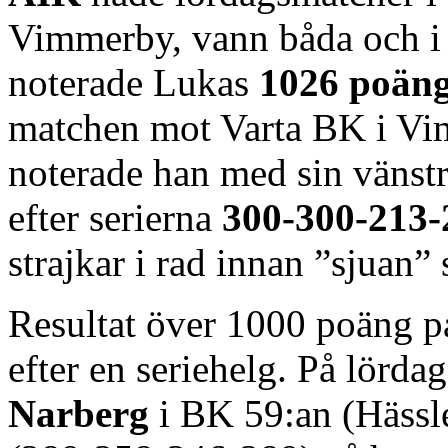
Vimmerby, vann båda och 
noterade Lukas
1026 poän
matchen mot Varta BK i Vi
noterade han med sin vänst
efter serierna
300-300-213-
strajkar i rad innan ”sjuan” 
Resultat över 1000 poäng på
efter en seriehelg. På lörda
Narberg
i BK 59:an (Hässl