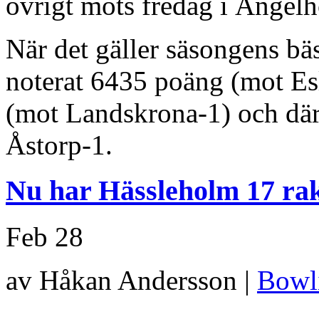
övrigt möts fredag i Ängel
När det gäller säsongens bä
noterat 6435 poäng (mot E
(mot Landskrona-1) och dä
Åstorp-1.
Nu har Hässleholm 17 rak
Feb
28
av Håkan Andersson |
Bowl