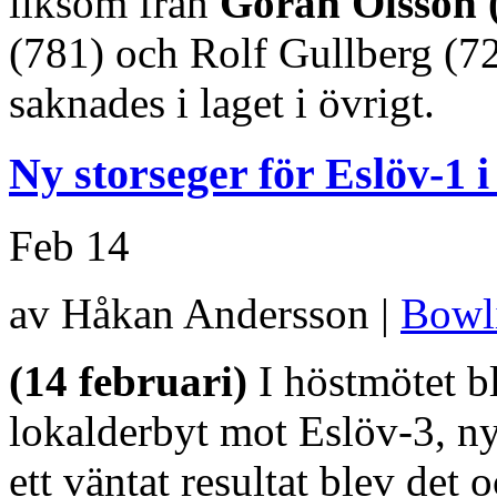
liksom från
Göran Olsson 
(781) och Rolf Gullberg (7
saknades i laget i övrigt.
Ny storseger för Eslöv-1 i
Feb
14
av Håkan Andersson |
Bowl
(14 februari)
I höstmötet bl
lokalderbyt mot Eslöv-3, ny
ett väntat resultat blev det