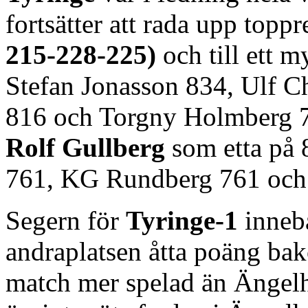
fortsätter att rada upp toppr
215-228-225)
och till ett 
Stefan Jonasson 834, Ulf C
816 och Torgny Holmberg 
Rolf Gullberg
som etta på 
761, KG Rundberg 761 och
Segern för
Tyringe-1
inneb
andraplatsen åtta poäng b
match mer spelad än Ängel