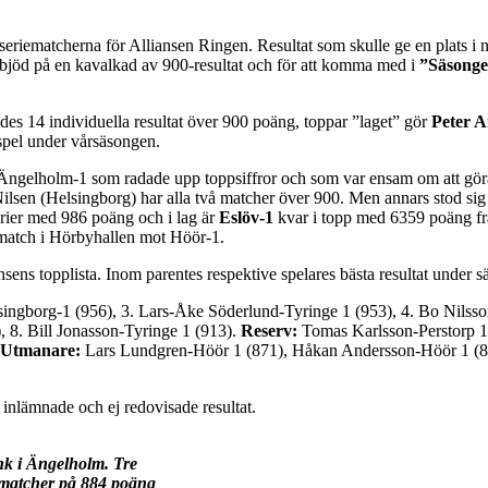
seriematcherna för Alliansen Ringen. Resultat som skulle ge en plats i n
s, bjöd på en kavalkad av 900-resultat och för att komma med i
”Säsonge
ades 14 individuella resultat över 900 poäng, toppar ”laget” gör
Peter A
espel under vårsäsongen.
Ängelholm-1 som radade upp toppsiffror och som var ensam om att gör
n (Helsingborg) har alla två matcher över 900. Men annars stod sig alla
erier med 986 poäng och i lag är
Eslöv-1
kvar i topp med 6359 poäng fr
iematch i Hörbyhallen mot Höör-1.
iansens topplista. Inom parentes respektive spelares bästa resultat under 
ingborg-1 (956), 3. Lars-Åke Söderlund-Tyringe 1 (953), 4. Bo Nilsso
 8. Bill Jonasson-Tyringe 1 (913).
Reserv:
Tomas Karlsson-Perstorp 1
 Utmanare:
Lars Lundgren-Höör 1 (871), Håkan Andersson-Höör 1 (863
 inlämnade och ej redovisade resultat.
nk i Ängelholm. Tre
 matcher på 884 poäng