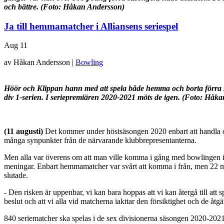
och bättre. (Foto: Håkan Andersson)
Ja till hemmamatcher i Alliansens seriespel
Aug
11
av Håkan Andersson |
Bowling
Höör och Klippan hann med att spela både hemma och borta förra 
div 1-serien.
I seriepremiären 2020-2021 möts de igen. (Foto: Håk
(11 augusti)
Det kommer under höstsäsongen 2020 enbart att handl
många synpunkter från de närvarande klubbrepresentanterna.
Men alla var överens om att man ville komma i gång med bowlingen ige
meningar. Enbart hemmamatcher var svårt att komma i från, men 22 mat
slutade.
- Den risken är uppenbar, vi kan bara hoppas att vi kan återgå till att
beslut och att vi alla vid matcherna iakttar den försiktighet och de å
840 seriematcher ska spelas i de sex divisionerna säsongen 2020-2021,