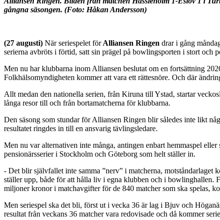
Alliansen Ringen. Bilden från matchen Hässleholm 1-Eslöv 1 i
Tur
gångna säsongen. (Foto: Håkan Andersson)
(27 augusti)
När seriespelet för
Alliansen Ringen
drar i gång måndag
serierna avbröts i förtid, satt sin prägel på bowlingsporten i stort och
Men nu har klubbarna inom Alliansen beslutat om en fortsättning 2020
Folkhälsomyndigheten kommer att vara ett rättesnöre. Och där ändringa
Allt medan den nationella serien, från Kiruna till Ystad, startar vec
långa resor till och från bortamatcherna för klubbarna.
Den säsong som stundar för Alliansen Ringen blir således inte likt någ
resultatet ringdes in till en ansvarig tävlingsledare.
Men nu var alternativen inte många, antingen enbart hemmaspel eller 
pensionärsserier i Stockholm och Göteborg som helt ställer in.
- Det blir självfallet inte samma ”nerv” i matcherna, motståndarlaget 
ställer upp, både för att hålla liv i egna klubben och i bowlinghallen
miljoner kronor i matchavgifter för de 840 matcher som ska spelas, 
Men seriespel ska det bli, först ut i vecka 36 är lag i Bjuv och Höga
resultat från veckans 36 matcher vara redovisade och då kommer seri