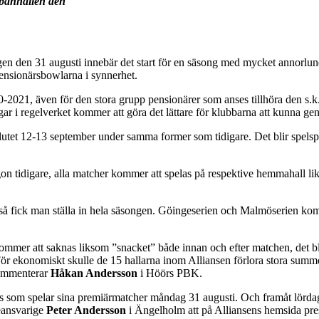
banhallen den
en den 31 augusti innebär det start för en säsong med mycket annorlun
 pensionärsbowlarna i synnerhet.
-2021, även för den stora grupp pensionärer som anses tillhöra den s.k
r i regelverket kommer att göra det lättare för klubbarna att kunna ge
koslutet 12-13 september under samma former som tidigare. Det blir spel
on tidigare, alla matcher kommer att spelas på respektive hemmahall likt
så fick man ställa in hela säsongen. Göingeserien och Malmöserien kom
kommer att saknas liksom ”snacket” både innan och efter matchen, det bli
. För ekonomiskt skulle de 15 hallarna inom Alliansen förlora stora summ
kommenterar
Håkan Andersson
i Höörs PBK.
näs som spelar sina premiärmatcher måndag 31 augusti. Och framåt lörda
eansvarige
Peter Andersson
i Ängelholm att på Alliansens hemsida prese