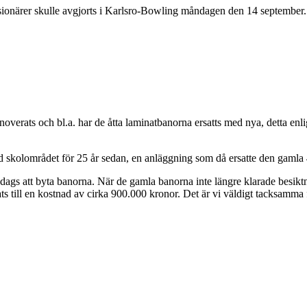
sionärer skulle avgjorts i Karlsro-Bowling måndagen den 14 september.
noverats och bl.a. har de åtta laminatbanorna ersatts med nya, detta enlig
id skolområdet för 25 år sedan, en anläggning som då ersatte den gamla
t dags att byta banorna. När de gamla banorna inte längre klarade besi
till en kostnad av cirka 900.000 kronor. Det är vi väldigt tacksamma för