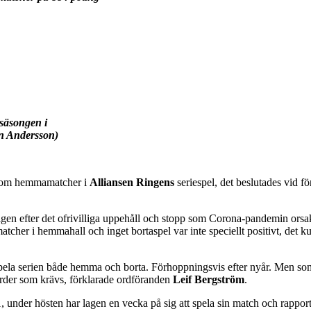
säsongen i
an Andersson)
a om hemmamatcher i
Alliansen Ringens
seriespel, det beslutades vid f
n efter det ofrivilliga uppehåll och stopp som Corona-pandemin orsaka
cher i hemmahall och inget bortaspel var inte speciellt positivt, det 
 spela serien både hemma och borta. Förhoppningsvis efter nyår. Men som l
tgärder som krävs, förklarade ordföranden
Leif Bergström
.
 under hösten har lagen en vecka på sig att spela sin match och rapport