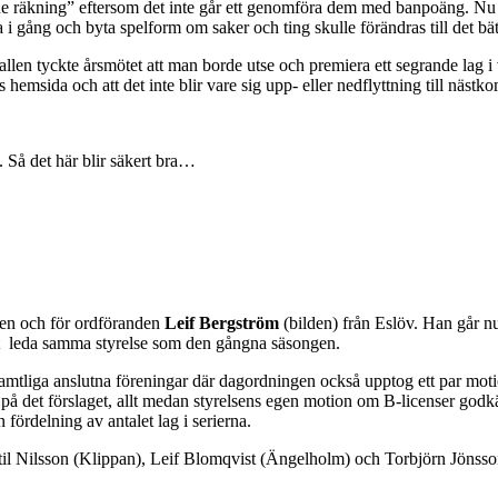
de räkning” eftersom det inte går ett genomföra dem med banpoäng. Nu 
 gång och byta spelform om saker och ting skulle förändras till det bät
len tyckte årsmötet att man borde utse och premiera ett segrande lag i v
s hemsida och att det inte blir vare sig upp- eller nedflyttning till nä
. Så det här blir säkert bra…
ngen och för ordföranden
Leif Bergström
(bilden) från Eslöv. Han går n
t leda samma styrelse som den gångna säsongen.
samtliga anslutna föreningar där dagordningen också upptog ett par mot
”nej” på det förslaget, allt medan styrelsens egen motion om B-licenser go
fördelning av antalet lag i serierna.
 Nilsson (Klippan), Leif Blomqvist (Ängelholm) och Torbjörn Jönsson (