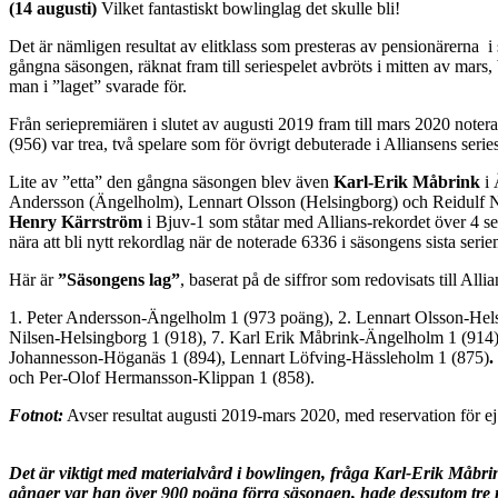
(14 augusti)
Vilket fantastiskt bowlinglag det skulle bli!
Det är nämligen resultat av elitklass som presteras av pensionärerna i 
gångna säsongen, räknat fram till seriespelet avbröts i mitten av mar
man i ”laget” svarade för.
Från seriepremiären i slutet av augusti 2019 fram till mars 2020 noter
(956) var trea, två spelare som för övrigt debuterade i Alliansens seri
Lite av ”etta” den gångna säsongen blev även
Karl-Erik Måbrink
i 
Andersson (Ängelholm), Lennart Olsson (Helsingborg) och Reidulf Nilse
Henry Kärrström
i Bjuv-1 som ståtar med Allians-rekordet över 4 s
nära att bli nytt rekordlag när de noterade 6336 i säsongens sista ser
Här är
”Säsongens lag”
, baserat på de siffror som redovisats till All
1. Peter Andersson-Ängelholm 1 (973 poäng), 2. Lennart Olsson-Hels
Nilsen-Helsingborg 1 (918), 7. Karl Erik Måbrink-Ängelholm 1 (914),
Johannesson-Höganäs 1 (894), Lennart Löfving-Hässleholm 1 (875)
.
och Per-Olof Hermansson-Klippan 1 (858).
Fotnot:
Avser resultat augusti 2019-mars 2020, med reservation för ej
Det är viktigt med materialvård i bowlingen, fråga Karl-Erik Måbri
gånger var han
över 900 poäng förra säsongen, hade dessutom tre