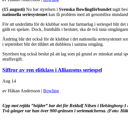
(15 augusti)
Nu har styrelsen i
Svenska Bowlingförbundet
tagit bes
nationella seriesystemet
kan få problem med att genomföra stundande 
För att underlätta för de klubbar som har farmarlag i seriespel blir de
gällt en spelare. Dock, framhålls i beslutet, ska de två sista omgånga
Ändring blir det också för de klubbar i det nationella seriesystemet s
i september blir det tillåtet att dubblera i samma omgång.
Styrelsen tog också beslut på att lag som på grund av minskat antal sp
straffavgift.
Siffror av ren elitklass i Alliansens seriespel
Aug
14
av Håkan Andersson |
Bowling
Upp mot rejäla ”höjder” bar det för Reidulf Nilsen i Helsingborg-
Två
gånger var han över 900-gränsen i seriematcherna. (Foto: Hå