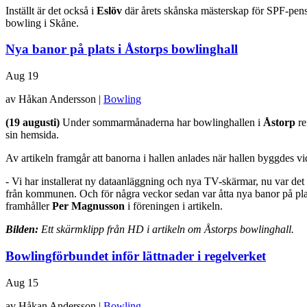
Inställt är det också i
Eslöv
där årets skånska mästerskap för SPF-pen
bowling i Skåne.
Nya banor på plats i Åstorps bowlinghall
Aug
19
av Håkan Andersson |
Bowling
(19 augusti)
Under sommarmånaderna har bowlinghallen i
Åstorp
re
sin hemsida.
Av artikeln framgår att banorna i hallen anlades när hallen byggdes v
- Vi har installerat ny dataanläggning och nya TV-skärmar, nu var de
från kommunen. Och för några veckor sedan var åtta nya banor på plats 
framhåller
Per Magnusson
i föreningen i artikeln.
Bilden:
Ett skärmklipp från HD i artikeln om Åstorps bowlinghall.
Bowlingförbundet inför lättnader i regelverket
Aug
15
av Håkan Andersson |
Bowling