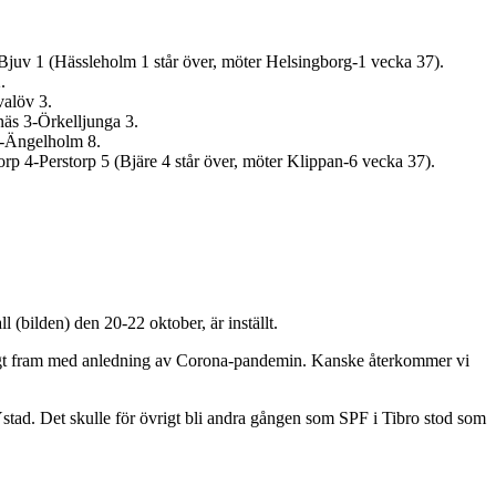
juv 1 (Hässleholm 1 står över, möter Helsingborg-1 vecka 37).
.
alöv 3.
äs 3-Örkelljunga 3.
3-Ängelholm 8.
p 4-Perstorp 5 (Bjäre 4 står över, möter Klippan-6 vecka 37).
l (bilden) den 20-22 oktober, är inställt.
 lagt fram med anledning av Corona-pandemin. Kanske återkommer vi
Ystad. Det skulle för övrigt bli andra gången som SPF i Tibro stod som