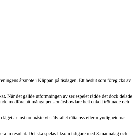
öreningens årsmöte i Klippan på tisdagen. Ett beslut som föregicks av
t. När det gällde utformningen av seriespelet rådde det dock delade
kunde medföra att många pensionärsbowlare helt enkelt tröttnade och
äget är just nu måste vi självfallet rätta oss efter myndigheternas
era in resultat. Det ska spelas liksom tidigare med 8-mannalag och