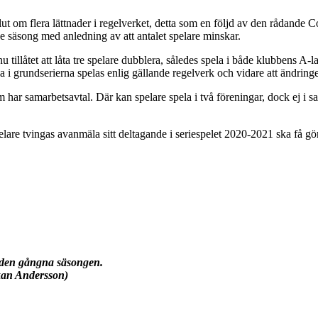
lut om flera lättnader i regelverket, detta som en följd av den rådande C
säsong med anledning av att antalet spelare minskar.
t nu tillåtet att låta tre spelare dubblera, således spela i både klubbens
rna i grundserierna spelas enlig gällande regelverk och vidare att ändri
om har samarbetsavtal. Där kan spelare spela i två föreningar, dock ej i
elare tvingas avanmäla sitt deltagande i seriespelet 2020-2021 ska få gö
1 den gångna säsongen.
kan Andersson)