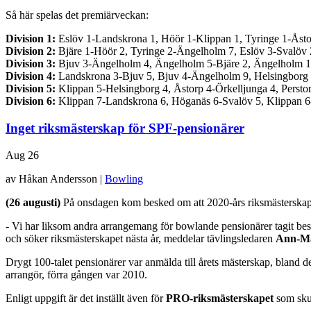
Så här spelas det premiärveckan:
Division 1:
Eslöv 1-Landskrona 1, Höör 1-Klippan 1, Tyringe 1-Åstor
Division 2:
Bjäre 1-Höör 2, Tyringe 2-Ängelholm 7, Eslöv 3-Svalöv
Division 3:
Bjuv 3-Ängelholm 4, Ängelholm 5-Bjäre 2, Ängelholm 10-
Division 4:
Landskrona 3-Bjuv 5, Bjuv 4-Ängelholm 9, Helsingborg 
Division 5:
Klippan 5-Helsingborg 4, Åstorp 4-Örkelljunga 4, Perst
Division 6:
Klippan 7-Landskrona 6, Höganäs 6-Svalöv 5, Klippan 6-Ty
Inget riksmästerskap för SPF-pensionärer
Aug
26
av Håkan Andersson |
Bowling
(26 augusti)
På onsdagen kom besked om att 2020-års riksmästerskap
- Vi har liksom andra arrangemang för bowlande pensionärer tagit be
och söker riksmästerskapet nästa år, meddelar tävlingsledaren
Ann-Ma
Drygt 100-talet pensionärer var anmälda till årets mästerskap, bland 
arrangör, förra gången var 2010.
Enligt uppgift är det inställt även för
PRO-riksmästerskapet
som skul