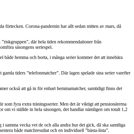
da förtecken. Corona-pandemin har allt sedan mitten av mars, då
. ”riskgruppen”, där hela tiden rekommendationer från
nomföra säsongens seriespel.
spel både hemma och borta, i många serier kommer det att innebära
 gamla tiders ”telefonmatcher”. Där lagen spelade sina serier varefter
mer också att gå in för enbart hemmamatcher, samtidigt finns det
r som fyra extra träningsserier. Men det är viktigt att pensionärerna
or om vi ställde in hela säsongen, det handlar nämligen om totalt 1,2
g i samma vecka vet de och alla andra hur det gick, då ska samtliga
ntera både matchresultat och en individuell ”bästa-lista”.