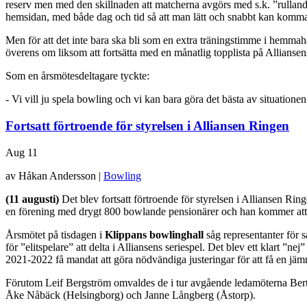
reserv men med den skillnaden att matcherna avgörs med s.k. ”rullan
hemsidan, med både dag och tid så att man lätt och snabbt kan komma i
Men för att det inte bara ska bli som en extra träningstimme i hemmahal
överens om liksom att fortsätta med en månatlig topplista på Alliansen
Som en årsmötesdeltagare tyckte:
- Vi vill ju spela bowling och vi kan bara göra det bästa av situationen
Fortsatt förtroende för styrelsen i Alliansen Ringen
Aug
11
av Håkan Andersson |
Bowling
(11 augusti)
Det blev fortsatt förtroende för styrelsen i Alliansen Ri
en förening med drygt 800 bowlande pensionärer och han kommer at
Årsmötet på tisdagen i
Klippans bowlinghall
såg representanter för 
för ”elitspelare” att delta i Alliansens seriespel. Det blev ett klart 
2021-2022 få mandat att göra nödvändiga justeringar för att få en jämn 
Förutom Leif Bergström omvaldes de i tur avgående ledamöterna Bertil
Åke Nåbäck (Helsingborg) och Janne Långberg (Åstorp).