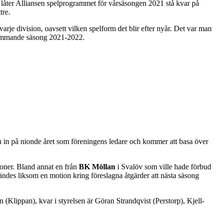
låter Alliansen spelprogrammet för vårsäsongen 2021 stå kvar på
tre.
arje division, oavsett vilken spelform det blir efter nyår. Det var man
stkommande säsong 2021-2022.
u in på nionde året som föreningens ledare och kommer att basa över
ioner. Bland annat en från
BK Möllan
i Svalöv som ville hade förbud
dkändes liksom en motion kring föreslagna åtgärder att nästa säsong
Klippan), kvar i styrelsen är Göran Strandqvist (Perstorp), Kjell-