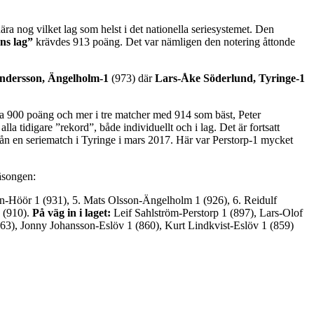
ära nog vilket lag som helst i det nationella seriesystemet. Den
ns lag”
krävdes 913 poäng. Det var nämligen den notering åttonde
ndersson, Ängelholm-1
(973) där
Lars-Åke Söderlund, Tyringe-1
a 900 poäng och mer i tre matcher med 914 som bäst, Peter
 tidigare ”rekord”, både individuellt och i lag. Det är fortsatt
ån en seriematch i Tyringe i mars 2017. Här var Perstorp-1 mycket
säsongen:
n-Höör 1 (931), 5. Mats Olsson-Ängelholm 1 (926), 6. Reidulf
 (910).
På väg in i laget:
Leif Sahlström-Perstorp 1 (897), Lars-Olof
), Jonny Johansson-Eslöv 1 (860), Kurt Lindkvist-Eslöv 1 (859)