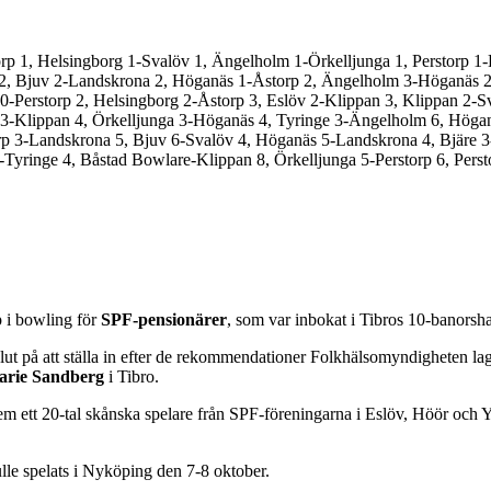
p 1, Helsingborg 1-Svalöv 1, Ängelholm 1-Örkelljunga 1, Perstorp 1-B
 2, Bjuv 2-Landskrona 2, Höganäs 1-Åstorp 2, Ängelholm 3-Höganäs 2
Perstorp 2, Helsingborg 2-Åstorp 3, Eslöv 2-Klippan 3, Klippan 2-Sv
3-Klippan 4, Örkelljunga 3-Höganäs 4, Tyringe 3-Ängelholm 6, Högan
orp 3-Landskrona 5, Bjuv 6-Svalöv 4, Höganäs 5-Landskrona 4, Bjäre 
ringe 4, Båstad Bowlare-Klippan 8, Örkelljunga 5-Perstorp 6, Perstor
 i bowling för
SPF-pensionärer
, som var inbokat i Tibros 10-banorshal
slut på att ställa in efter de rekommendationer Folkhälsomyndigheten
rie Sandberg
i Tibro.
dem ett 20-tal skånska spelare från SPF-föreningarna i Eslöv, Höör och 
le spelats i Nyköping den 7-8 oktober.