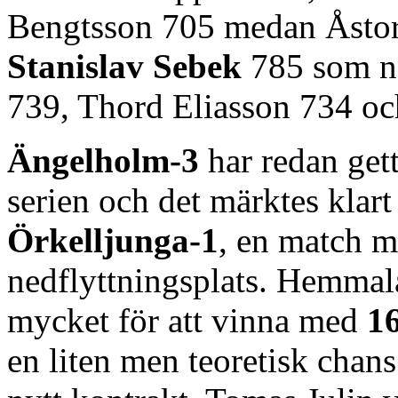
Bengtsson 705 medan Åstorp
Stanislav Sebek
785 som n
739, Thord Eliasson 734 o
Ängelholm-3
har redan get
serien och det märktes klar
Örkelljunga-1
, en match m
nedflyttningsplats. Hemmalag
mycket för att vinna med
1
en liten men teoretisk chans