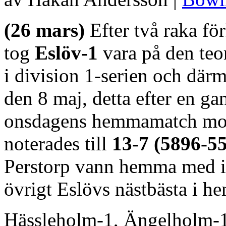
(26 mars)
Efter två raka f
tog
Eslöv-1
vara på den teor
i division 1-serien och därm
den 8 maj, detta efter en ga
onsdagens hemmamatch m
noterades till
13-7 (5896-5
Perstorp vann hemma med i h
övrigt Eslövs nästbästa i h
Hässleholm-1, Ängelholm-1