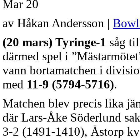
Mar
20
av Håkan Andersson |
Bowl
(20 mars) Tyringe-1
såg til
därmed spel i ”Mästarmötet
vann bortamatchen i divisi
med
11-9 (5794-5716)
.
Matchen blev precis lika jä
där Lars-Åke Söderlund sak
3-2 (1491-1410), Åstorp kvi