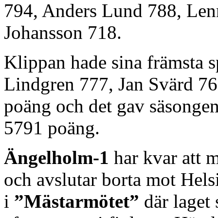
794, Anders Lund 788, Lenn
Johansson 718.
Klippan hade sina främsta s
Lindgren 777, Jan Svärd 7
poäng och det gav säsongens
5791 poäng.
Ängelholm-1
har kvar att 
och avslutar borta mot Hels
i
”Mästarmötet”
där laget 