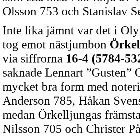
Olsson 753 och Stanislav S
Inte lika jämnt var det i Ol
tog emot nästjumbon
Örkel
via siffrorna
16-4 (5784-53
saknade Lennart ”Gusten” O
mycket bra form med noter
Anderson 785, Håkan Svens
medan Örkelljungas främst
Nilsson 705 och Christer P