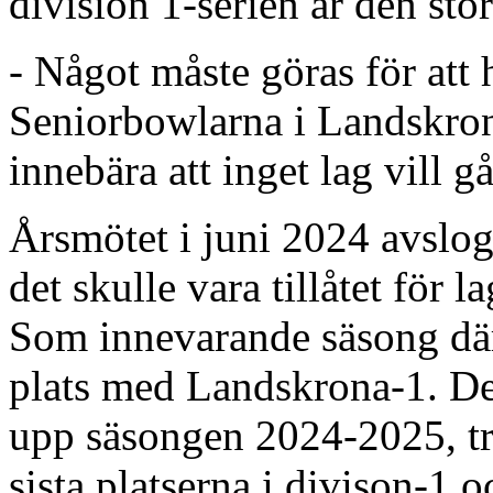
division 1-serien är den sto
- Något måste göras för att h
Seniorbowlarna i Landskron
innebära att inget lag vill g
Årsmötet i juni 2024 avslog 
det skulle vara tillåtet för 
Som innevarande säsong där 
plats med Landskrona-1. Det 
upp säsongen 2024-2025, tre
sista platserna i divison-1 