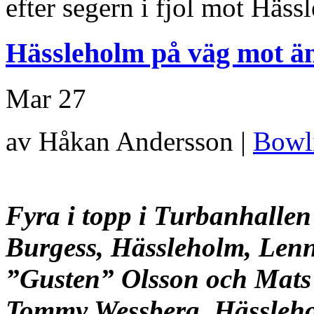
efter segern i fjol mot Häss
Hässleholm på väg mot än
Mar
27
av Håkan Andersson |
Bowl
Fyra i topp i Turbanhallen
Burgess, Hässleholm, Lenn
”Gusten” Olsson och Mat
Tommy Wessberg, Hässleh