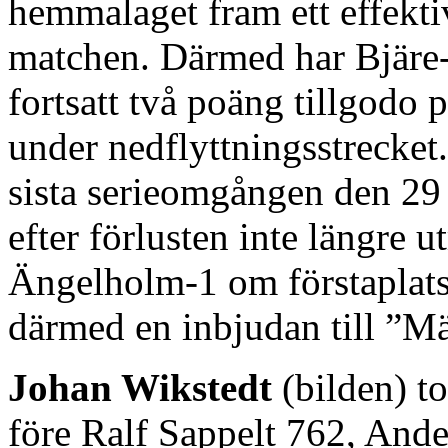
hemmalaget fram ett effekti
matchen. Därmed har Bjäre-1
fortsatt två poäng tillgodo 
under nedflyttningsstrecket.
sista serieomgången den 29 
efter förlusten inte längre
Ängelholm-1 om förstaplatse
därmed en inbjudan till ”Mä
Johan Wikstedt
(bilden) t
före Ralf Sappelt 762, And