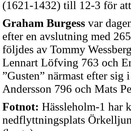
(1621-1432) till 12-3 för a
Graham Burgess
var dagen
efter en avslutning med 26
följdes av Tommy Wessberg
Lennart Löfving 763 och E
”Gusten” närmast efter sig 
Andersson 796 och Mats Pe
Fotnot:
Hässleholm-1 har kv
nedflyttningsplats Örkell