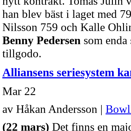
nytt kontrakt. Tomas Julin v
han blev bäst i laget med 7
Nilsson 759 och Kalle Ohl
Benny Pedersen
som enda 
tillgodo.
Alliansens seriesystem k
Mar
22
av Håkan Andersson |
Bowl
(22 mars)
Det finns en maj