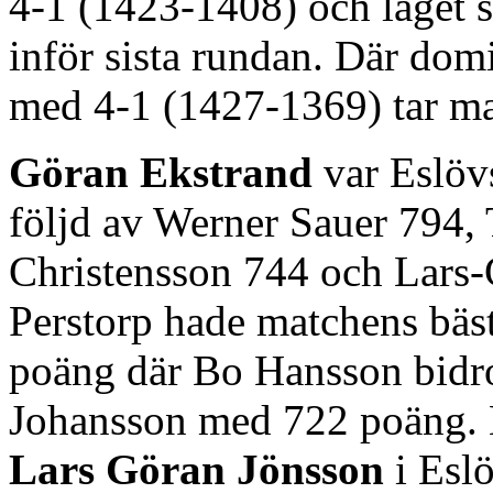
4-1 (1423-1408) och laget
inför sista rundan. Där dom
med 4-1 (1427-1369) tar ma
Göran Ekstrand
var Eslöv
följd av Werner Sauer 794,
Christensson 744 och Lars
Perstorp hade matchens bäst
poäng där Bo Hansson bidr
Johansson med 722 poäng. 
Lars Göran Jönsson
i Esl