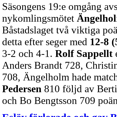
Säsongens 19:e omgång avs
nykomlingsmötet
Ängelhol
Båstadslaget två viktiga poä
detta efter seger med
12-8 
3-2 och 4-1.
Rolf Sappellt
e
Anders Brandt 728, Christi
708, Ängelholm hade matche
Pedersen
810 följd av Bert
och Bo Bengtsson 709 poän