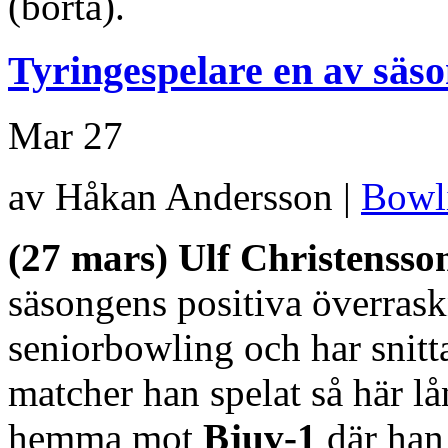
(borta).
Tyringespelare en av säs
Mar
27
av Håkan Andersson |
Bowl
(27 mars) Ulf Christensso
säsongens positiva överrask
seniorbowling och har snitt
matcher han spelat så här l
hemma mot
Bjuv-1
där han