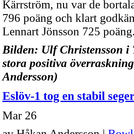
Kärrström, nu var de bortal
796 poäng och klart godkän
Lennart Jönsson 725 poäng
Bilden: Ulf Christensson i
stora positiva överraskning
Andersson)
Eslöv-1 tog en stabil sege
Mar
26
av Håkan Andersson |
Bowl