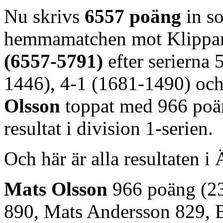
Nu skrivs
6557 poäng
in s
hemmamatchen mot Klippan d
(6557-5791)
efter serierna
1446), 4-1 (1681-1490) oc
Olsson
toppat med 966 poän
resultat i division 1-serien.
Och här är alla resultaten 
Mats Olsson
966 poäng (2
890, Mats Andersson 829, B