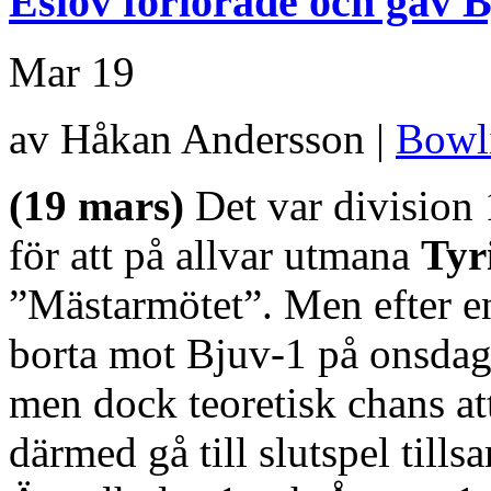
Eslöv förlorade och gav 
Mar
19
av Håkan Andersson |
Bowl
(19 mars)
Det var division
för att på allvar utmana
Tyr
”Mästarmötet”. Men efter en
borta mot Bjuv-1 på onsdagen
men dock teoretisk chans att
därmed gå till slutspel til