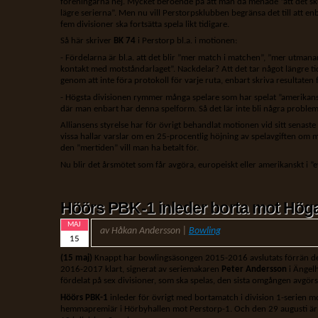
föreningarna nej. Mycket beroende på att man då menade ”att det skull
lägre serierna”. Men nu vill Perstorpsklubben begränsa det till att enb
fem divisioner ska fortsätta spela likt tidigare.
Så här skriver
BK 74
i Perstorp bl.a. i motionen:
- Fördelarna är bl.a. att det blir ”mer match i matchen”, ”mer utmana
kontakt med motståndarlaget”. Nackdelar? Att det tar något längre 
genom att inte föra protokoll för varje ruta, enbart skriva resultaten 
- Högsta divisionen rymmer många spelare som har spelat ”amerikans
där man enbart har denna spelform. Så det lär inte bli några proble
Alliansens styrelse har för övrigt behandlat motionen vid sitt senast
vissa hallar varslar om en 25-procentlig höjning av spelavgiften om
den ”mertiden” vill man ha betalt för.
Nu blir det årsmötet som får avgöra, europeiskt eller amerikanskt i ”
Höörs PBK-1 inleder borta mot Hög
MAJ
av Håkan Andersson |
Bowling
15
(15 maj)
Knappt har bowlingsäsongen 2015-2016 avslutats förrän det ä
2016-2017 klart, signerat av seriemakaren
Peter Andersson
i Ängelh
fördelat på sex divisioner, som ska spelas, den sista omgången avgörs 
Höörs PBK-1
inleder för övrigt med bortamatch i division 1-serien m
hemmapremiär i Hörbyhallen mot Perstorp-1. Och den 29 augusti är