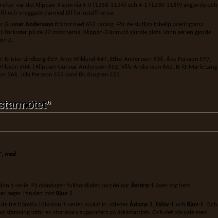
efter var det Klippan-3 som via 5-0 (1256-1134) och 4-1 (1230-1189) avgjorde och
) och snyggade därmed till förlustsiffrorna.
ar Gun
nar Andersson
främst med 652 poäng. För de slutliga tabellplaceringarna
11 förluster på de 22 matcherna, Klippan-3 kom på sjunde plats. Vann serien gjorde
ion 2.
ör: Krister Lindberg 659, Amy Wiklund 647, Ethel Andersson 636, Åke Persson 597,
Ohlsson 504, i Klippan: Gunnar Andersson 652, Villy Andersson 642, Britt-Marie Lang
n 566, Ulla Persson 555 samt Bo Brogren 523.
starmötet”
”, med
vision 1-serie. På måndagen fullbordades succén när
Åstorp-1
även tog hem
er seger i finalen mot
Bjuv-1
.
de tre främsta i division 1-serien kvalat in, således
Åstorp-1
,
Eslöv-1
och
Bjuv-1
. Och
od stämning inför en stor skara supporters på åskådarplats. Och det började med