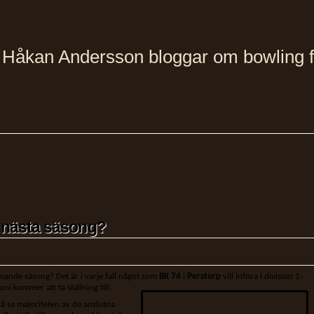
Håkan Andersson bloggar om bowling från
1 nästa säsong?
mande säsong? Det är i varje fall något som
BK 74
i
Perstorp
vill införa i division 1-
ni kommer att ta ställning till.
då sa majoriteten av de anslutna