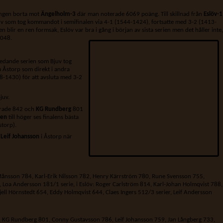
ningen borta mot
Ängelholm-3
där man noterade 6069 poäng. Till skillnad från
Eslöv-1
uv som tog kommandot i semifinalen via 4-1 (1544-1424), fortsatte med 3-2 (1413-
 blir en ren formsak, Eslöv var bra i gång i början av sista serien men det håller inte,
6048.
 inledande serien som Bjuv tog
 Åstorp som direkt i andra
8-1430) för att avsluta med 3-2
juv.
rade 842 och
KG Rundberg
801
den
till höger ses finalens bästa
storp).
a
Leif Johansson
i Åstorp när
 Månsson 784, Karl-Erik Nilsson 782, Henry Kärrström 780, Rune Svensson 755,
 Loa Andersson 181/1 serie, i Eslöv: Roger Carlström 814, Karl-Johan Holmqvist 788,
ell Hörnstedt 654, Eddy Holmqvist 644, Claes Ingers 512/3 serier, Leif Andersson
, KG Rundberg 801, Conny Gustavsson 786, Leif Johansson 759, Jan Långberg 733,