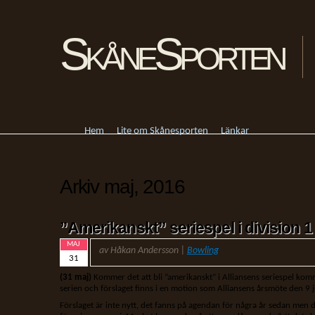
SkåneSporten
Hem
Lite om Skånesporten
Länkar
Arkiv maj, 2016
”Amerikanskt” seriespel i division 
MAJ
av Håkan Andersson |
Bowling
31
(31 maj)
Kommer det att bli ”amerikanskt” i Alliansens seriespel kom
serien och förslaget finns i en motion som Alliansens årsmöte den 9 ju
Förslaget är inte nytt, det fanns på agendan för några år sedan men 