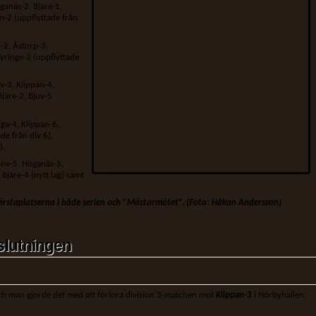
ganäs-2, Bjäre-1,
n-2 (uppflyttade från
r-2, Åstorp-3,
yringe-2 (uppflyttade
v-3, Klippan-4,
järe-2, Bjuv-5
ga-4, Klippan-6,
de från div 6),
).
alöv-5, Höganäs-5,
 Bjäre-4 (nytt lag) samt
förstaplatserna i både serien och ”Mästarmötet”. (Foto: Håkan Andersson)
slutningen
och man gjorde det med att förlora division 3-matchen mot
Klippan-3
i Hörbyhallen.