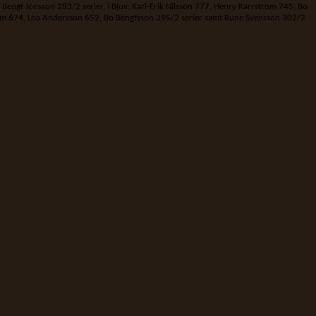
, Bengt Jönsson 283/2 serier, i Bjuv: Karl-Erik Nilsson 777, Henry Kärrström 745, Bo
röm 674, Loa Andersson 652, Bo Bengtsson 395/2 serier samt Rune Svensson 302/2