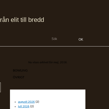
 elit till bredd
Nu visas arkivet för maj, 2016.
BOWLING
ÖVRIGT
ARKIV
augusti 2026
(2)
juli 2026
(2)