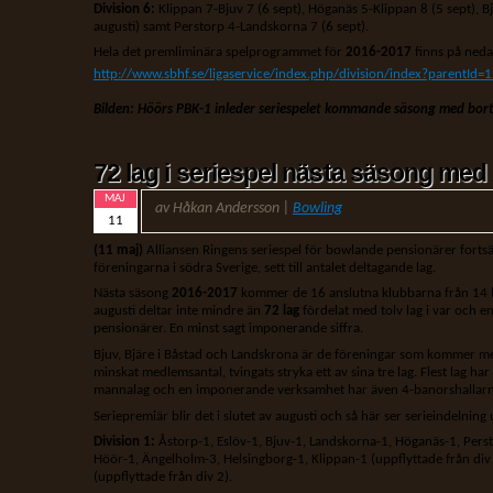
Division 6:
Klippan 7-Bjuv 7 (6 sept), Höganäs 5-Klippan 8 (5 sept), B
augusti) samt Perstorp 4-Landskorna 7 (6 sept).
Hela det premliminära spelprogrammet för
2016-2017
finns på neda
http://www.sbhf.se/ligaservice/index.php/division/index?parentId=
Bilden: Höörs PBK-1 inleder seriespelet kommande säsong med bor
72 lag i seriespel nästa säsong med
MAJ
av Håkan Andersson |
Bowling
11
(11 maj)
Alliansen Ringens seriespel för bowlande pensionärer fortsä
föreningarna i södra Sverige, sett till antalet deltagande lag.
Nästa säsong
2016-2017
kommer de 16 anslutna klubbarna från 14 hall
augusti deltar inte mindre än
72 lag
fördelat med tolv lag i var och e
pensionärer. En minst sagt imponerande siffra.
Bjuv, Bjäre i Båstad och Landskrona är de föreningar som kommer med y
minskat medlemsantal, tvingats stryka ett av sina tre lag. Flest lag har
mannalag och en imponerande verksamhet har även 4-banorshallar
Seriepremiär blir det i slutet av augusti och så här ser serieindelnin
Division 1:
Åstorp-1, Eslöv-1, Bjuv-1, Landskorna-1, Höganäs-1, Perst
Höör-1, Ängelholm-3, Helsingborg-1, Klippan-1 (uppflyttade från div 
(uppflyttade från div 2).