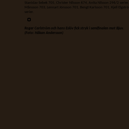
Stanislav Sebek 705, Christer Nilsson 674, Anita Nilsson 296/2 serier
Månsson 703, Lennart Jönsson 701, Bengt Karlsson 701, Kjell Elgst
serier.
Roger Carlström och hans Eslöv fick stryk i semifinalen mot Bjuv.
(Foto: Håkan Andersson)