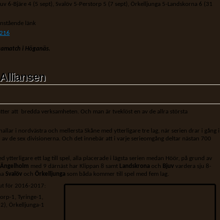
juv 6-Bjäre 4 (5 sept), Svalöv 5-Perstorp 5 (7 sept), Örkelljunga 5-Landskorna 6 (31
nstående länk
1216
tamatch i Höganäs.
 Alliansen
tter att bredda verksamheten. Och man är tveklöst en av de allra största
ar i nordvästra och mellersta Skåne med ytterligare tre lag, när serien drar i gång i
n av de sex divisionerna. Och det innebär att i varje serieomgång deltar nästan 700
tterligare ett lag till spel, alla placerade i lägsta serien medan Höör, på grund av
Ängelholm
med 9 därnäst har Klippan 8
samt
Landskrona
och
Bjuv
vardera sju 8-
na
Svalöv
och
Örkelljunga
som båda kommer till spel med fem lag.
g ut för 2016-2017:
orp-1, Tyringe-1,
2), Örkelljunga-1