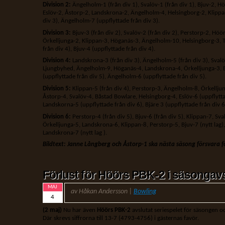
Division 2:
Ängelholm-1 (från div 1), Svalöv-1 (från div 1), Bjuv-2, Hö
Eslöv-2, Åstorp-2, Landskrona-2, Ängelholm-4, Helsingborg-2, Klippa
div 3), Ängelholm-7 (uppflyttade från div 3).
Division 3:
Bjuv-3 (från div 2), Svalöv-2 (från div 2), Perstorp-2, Höö
Örkelljunga-2, Klippan-3, Höganäs-3, Ängelholm-10, Helsingborg-3, T
från div 4), Bjuv-4 (uppflyttade från div 4).
Division 4:
Landskrona-3 (från div 3), Ängelholm-5 (från div 3), Svalö
Ljungbyhed, Ängelholm-9, Höganäs-4, Landskrona-4, Örkelljunga-3, B
(uppflyttade från div 5), Ängelholm-6 (uppflyttade från div 5).
Division 5:
Klippan-5 (från div 4), Perstorp-3, Ängelholm-8, Örkelljun
Åstorp-4, Svalöv-4, Båstad Bowlare, Helsingborg-4, Eslöv-6 (uppflytta
Landskorna-5 (uppflyttade från div 6), Bjäre 3 (uppflyttade från div 6
Division 6:
Perstorp-4 (från div 5), Bjuv-6 (från div 5), Klippan-7, Sv
Örkelljunga-5, Landskrona-6, Klippan-8, Perstorp-5, Bjuv-7 (nytt lag),
Landskrona-7 (nytt lag ).
Bildtext: Janne Långberg och Åstorp-1 ska nästa säsong försvara 
Förlust för Höörs PBK-2 i säsongav
MAJ
av Håkan Andersson |
Bowling
4
(2 maj)
Nu har även
Höörs PBK-2
avslutat seriespelet för säsongen 
Där skrevs siffrorna till 13-7 (4793-4756) i gästernas favör.