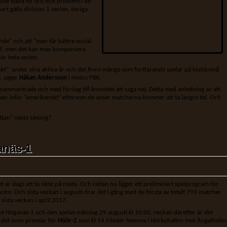
e ställa till oro och problem i de
art gälla division 1-serien, övriga
nde” och att ”man får bättre social
tid, men det kan man kompensera
för hela serien.
kt” under sina aktiva år och det finns många som fortfarande spelar på klubbnivå
m, säger
Håkan Andersson
i Höörs PBK.
e sammanträde och med förslag till årsmötet att säga nej. Detta med anledning av att
 man inför ”amerikanskt” eftersom de anser matcherna kommer att ta längre tid. Och
ettan” nästa säsong?
anäs-1
r dags att ta sikte på nästa. Och redan nu ligger ett preliminärt spelprogram för
olm. Och sista veckan i augusti drar det i gång med de första av totalt 792 matcher
sista veckan i april 2017.
ot Höganäs-1 och den spelas måndag 29 augusti kl 10.00, veckan därefter är det
 det även premiär för
Höör-2
som kl 14 inleder hemma i Hörbyhallen mot Ängelholm