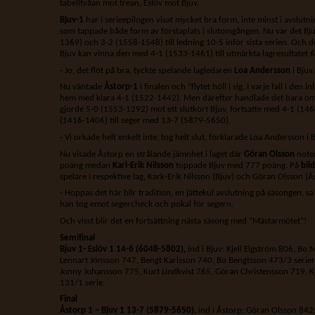
tabelltvåan mot trean, Eslöv mot Bjuv.
Bjuv-1
har i serieepilogen visat mycket bra form, inte minst i avslut
som tappade både form av förstaplats i slutomgången. Nu var det Bj
1369) och 3-2 (1558-1548) till ledning 10-5 inför sista serien. Och den
Bjuv kan vinna den med 4-1 (1533-1461) till utmärkta lagresultatet 
- Jo, det flöt på bra, tyckte spelande lagledaren
Loa Andersson
i Bjuv.
Nu väntade
Åstorp-1
i finalen och ”flytet höll i sig. I varje fall i den
hem med klara 4-1 (1522-1442). Men därefter handlade det bara om
gjorde 5-0 (1553-1292) mot ett slutkört Bjuv, fortsatte med 4-1 (146
(1416-1406) till seger med 13-7 (5879-5650).
- Vi orkade helt enkelt inte, tog helt slut, förklarade Loa Andersson i B
Nu visade Åstorp en strålande jämnhet i laget där
Göran Olsson
note
poäng medan
Karl-Erik Nilsson
toppade Bjuv med 777 poäng. På
bil
spelare i respektive lag, Kark-Erik Nilsson (Bjuv) och Göran Olsson (Å
- Hoppas det här blir tradition, en jättekul avslutning på säsongen, s
han tog emot segercheck och pokal för segern.
Och visst blir det en fortsättning nästa säsong med ”Mästarmötet”!
Semifinal
Bjuv 1- Eslöv 1 14-6 (6048-5802),
ind i Bjuv: Kjell Elgström 806, Bo
Lennart Jönsson 747, Bengt Karlsson 740, Bo Bengtsson 473/3 serier,
Jonny Johansson 775, Kurt Lindkvist 765, Göran Christensson 719, Kj
131/1 serie.
Final
Åstorp 1 – Bjuv 1 13-7 (5879-5650),
ind i Åstorp: Göran Olsson 842