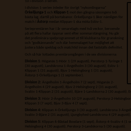
10 i division 3-serien.
I division 1-serien inleder för övrigt ”nykomlingarna”
Örkelljunga-1
och
Klippan-1
mot den gångna säsongens två
bästa lag, därtill på bortabanor. Örkelljunga-1 åker nämligen för
match i
Åstorp
medan Klippan-1 ska möta Eslöv-1.
Seriepremiären har i år senarelagts med två veckor, beroende
på att flera hallar öppnar sent efter sommarstängning.
Nu går
det preliminära spelprogrammet ut till klubbarna för granskning
och ”godkännande” och där hemmalaget har möjlighet att
justera både speldag och matchtid innan det fastställs definitivt.
Och så här lottades premiäromgången i de sex divisionerna:
Division 1
: Höganäs 1-Höör 1 (29 augusti), Perstorp 1-Tyringe 1
(30 augusti), Landskrona 1-Ängelholm 3 (30 augusti), Eslöv 1-
Klippan 1 (31 augusti), Bjuv 1-Helsingborg 1 (31 augusti),
Åstorp 1-Örkelljunga 1 (1 september).
Division 2:
Ängelholm 1-Ängelholm 7 (2 sept), Höganäs 2-
Ängelholm 4 (29 augusti), Bjuv 2-Helsingborg 2 (31 augusti),
Svalöv 1-Klippan 2 (31 augusti), Bjäre 1-Landskorna 2 (30 augusti), E
Division 3:
Höör 2-Ängelholm 10 (29 augusti), Perstorp 2-Helsingborg 
Klippan 3 (7 sept), Bjuv 3-Bjuv 4 (7 sept).
Division 4:
Klippan 4-Örkelljunga 3 (30 augusti), Landskrona 3-Ängel
Svalöv 3-Bjäre 2 (31 augusti), Ljungbyhed-Landskrona 4 (29 augusti).
Division 5:
Klippan 6-Båstad Bowlare (1 sept), Åstorp 4-Svalöv 4 (1 sep
Helsingborg 4 (30 augusti), Perstorp 3-Landskorna 5 (30 augusti).