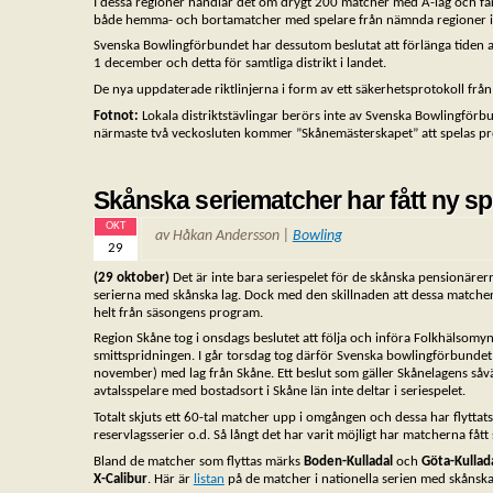
I dessa regioner handlar det om drygt 200 matcher med A-lag och far
både hemma- och bortamatcher med spelare från nämnda regioner i 
Svenska Bowlingförbundet har dessutom beslutat att förlänga tiden a
1 december och detta för samtliga distrikt i landet.
De nya uppdaterade riktlinjerna i form av ett säkerhetsprotokoll frå
Fotnot:
Lokala distriktstävlingar berörs inte av Svenska Bowlingförbun
närmaste två veckosluten kommer ”Skånemästerskapet” att spelas pro
Skånska seriematcher har fått ny s
OKT
av Håkan Andersson |
Bowling
29
(29 oktober)
Det är inte bara seriespelet för de skånska pensionäre
serierna med skånska lag. Dock med den skillnaden att dessa match
helt från säsongens program.
Region Skåne tog i onsdags beslutet att följa och införa Folkhälsomyn
smittspridningen. I går torsdag tog därför Svenska bowlingförbunde
november) med lag från Skåne. Ett beslut som gäller Skånelagens s
avtalsspelare med bostadsort i Skåne län inte deltar i seriespelet.
Totalt skjuts ett 60-tal matcher upp i omgången och dessa har flyttat
reservlagsserier o.d. Så långt det har varit möjligt har matcherna 
Bland de matcher som flyttas märks
Boden-Kulladal
och
Göta-Kullad
X-Calibur
. Här är
listan
på de matcher i nationella serien med skånska 