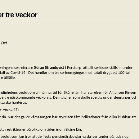
er tre veckor
. Det
eningens sekreterare
Göran Strandqvist
i Perstorp, att allt seriespel ställs in under
all av Covid-19. Det handlar om tre serieomgångar med totalt drygt ett 100-tal
tillfälle.
ighetens beslut om allmänna råd för Skåne län, har styrelsen för Alliansen Ringen
 säga de tre nästkommande veckorna. De matcher som skulle spelats under denna period
tta ska hanteras.
er vecka 47:
 När det gäller vårsäsongen har styrelsen fått indikationer från olika klubbar att
rpta restriktioner på olika områden inom Skåne län.
Ett beslut som jag tror att de flesta pensionärsbowlarna skriver under på, tids nog