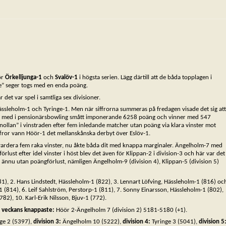
ör
Örkelljunga-1
och
Svalöv-1
i högsta serien. Lägg därtill att de båda topplagen i
e” seger togs med en enda poäng.
 det var spel i samtliga sex divisioner.
ässleholm-1 och Tyringe-1. Men när siffrorna summeras på fredagen visade det sig att
ffra med i pensionärsbowling smått imponerande 6258 poäng och vinner med 547
nollan” i vinstraden efter fem inledande matcher utan poäng via klara vinster mot
ffror vann Höör-1 det mellanskånska derbyt över Eslöv-1.
vardera fem raka vinster, nu åkte båda dit med knappa marginaler. Ängelholm-7 med
st efter idel vinster i höst blev det även för Klippan-2 i division-3 och här var det
 ännu utan poängförlust, nämligen Ängelholm-9 (division 4), Klippan-5 (division 5)
1), 2. Hans Lindstedt, Hässleholm-1 (822), 3. Lennart Löfving, Hässleholm-1 (816) oc
1 (814), 6. Leif Sahlström, Perstorp-1 (811), 7. Sonny Einarsson, Hässleholm-1 (802),
82), 10. Karl-Erik Nilsson, Bjuv-1 (772).
,
veckans knappaste:
Höör 2-Ängelholm 7 (division 2) 5181-5180 (+1).
nge 2 (5397),
division 3:
Ängelholm 10 (5222),
division 4:
Tyringe 3 (5041),
division 5