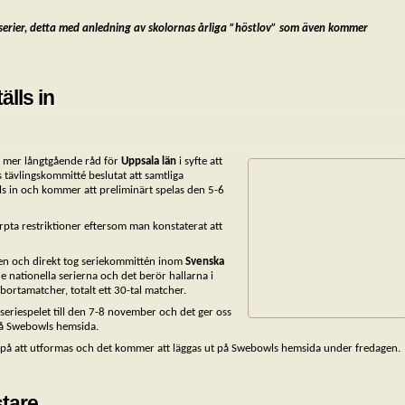
 serier, detta med anledning av skolornas årliga ”höstlov” som även kommer
älls in
h mer långtgående råd för
Uppsala län
i syfte att
tävlingskommitté beslutat att samtliga
ls in och kommer att preliminärt spelas den 5-6
rpta restriktioner eftersom man konstaterat att
gen och direkt tog seriekommittén inom
Svenska
 nationella serierna och det berör hallarna i
ortamatcher, totalt ett 30-tal matcher.
seriespelet till den 7-8 november och det ger oss
å Swebowls hemsida.
r på att utformas och det kommer att läggas ut på Swebowls hemsida under fredagen.
ästare…