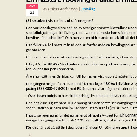
OKT
av Håkan Andersson |
Bowling
21
(21 oktober)
Visst minns ni Ulf Lönngren?
Han var landslagsspelare och en av Sveriges främsta klotrullare und
specialinbjudningar till tävlingar och vann det mesta han ställde upp
bowlings ”affischpojke”. Och han var en bidragande orsak till att det
Han fyller 74 år i nästa månad och är fortfarande en bowlingspelare av
genom åren.
Och kan man tala om att en bowlingspelare hade karisma, så var det p
I dag står det
BK Ax
i Stockholm som klubbadress på hans licens, det ha
för Sollentuna-pensionärerna.
Åren har gått, men än idag kan Ulf Lönngren visa upp ett mästerligt b
Den gångna helgen fanns han med i farmarlaget i
BK Ax
i division 3-
poäng (233-300-278-201)
mot BK Rullarna, vilar några minuter och 
- Över tusen points och en trehundring. Mer kan en bowlare inte be
Och det visar sig att hans 1012 poäng blir den femte serieomgångens näs
söder. Bättre var bara Joacim Karlsson, Team Tranås (31 år) med 102
I nästa serieomgång lär det garanterat bli spel i A-laget för
Ulf Lönng
många framgångsrika åren på 1970-talet. Till helgen ska nämligen B
För visst är det så, att än i dag lever nämligen Ulf Lönngren upp till 