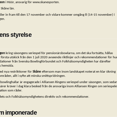
son
i Höör, ansvarig för www.skanesporten.
 Skåne län.
ller in fram till den 17 november och vidare kommer omgång 8 (14-15 november) i
gen.
gens styrelse
ngen
kring säsongens seriespel för pensionärsbowlarna, om det ska fortsätta, hållas
r första utskick från den 1 juli 2020 avseende riktlinjer och rekommendationer för hu
ationer från Svenska Bowlingförbundet och Folkhälsomyndigheten har därefter
s hemsida.
d nya restriktioner för
Skåne
eftersom man inom landskapet noterat en klar ökning
mråden, allt i syfte att minska smittspridningen.
owlinghallar är engagerade i Alliansen Ringens seriespel under säsongen, som seda
er kräver i dag klara besked från de ansvariga inom Alliansen Ringen om seriespele
uation som råder.
dets och Folkhälsomyndighetens direktiv och rekommendationer.
olm imponerade