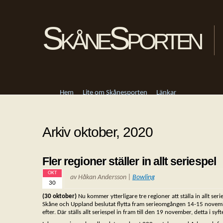
SkåneSporten
Hem
Lite om Skånesporten
Länkar
Arkiv oktober, 2020
Fler regioner ställer in allt seriespel
OKT
av Håkan Andersson |
Bowling
30
(30 oktober)
Nu kommer ytterligare tre regioner att ställa in allt ser
Skåne och Uppland beslutat flytta fram serieomgången 14-15 novemb
efter. Där ställs allt seriespel in fram till den 19 november, detta i s