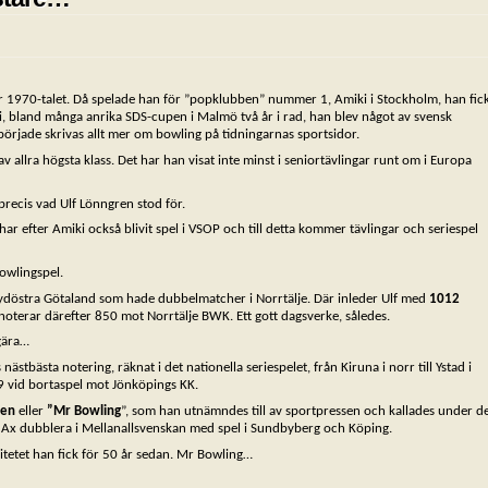
er 1970-talet. Då spelade han för ”popklubben” nummer 1, Amiki i Stockholm, han fic
 i, bland många anrika SDS-cupen i Malmö två år i rad, han blev något av svensk
 började skrivas allt mer om bowling på tidningarnas sportsidor.
 allra högsta klass. Det har han visat inte minst i seniortävlingar runt om i Europa
recis vad Ulf Lönngren stod för.
r efter Amiki också blivit spel i VSOP och till detta kommer tävlingar och seriespel
owlingspel.
sydöstra Götaland som hade dubbelmatcher i Norrtälje. Där inleder Ulf med
1012
noterar därefter 850 mot Norrtälje BWK. Ett gott dagsverke, således.
gära…
tbästa notering, räknat i det nationella seriespelet, från Kiruna i norr till Ystad i
9 vid bortaspel mot Jönköpings KK.
ren
eller
”Mr Bowling
”, som han utnämndes till av sportpressen och kallades under d
K Ax dubblera i Mellanallsvenskan med spel i Sundbyberg och Köping.
epitetet han fick för 50 år sedan. Mr Bowling…