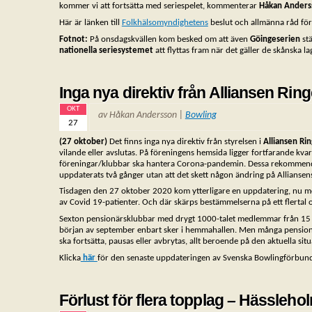
kommer vi att fortsätta med seriespelet, kommenterar
Håkan Anders
Här är länken till
Folkhälsomyndighetens
beslut och allmänna råd för
Fotnot:
På onsdagskvällen kom besked om att även
Göingeserien
stä
nationella seriesystemet
att flyttas fram när det gäller de skånska la
Inga nya direktiv från Alliansen Rin
OKT
av Håkan Andersson |
Bowling
27
(27 oktober)
Det finns inga nya direktiv från styrelsen i
Alliansen Ri
vilande eller avslutas. På föreningens hemsida ligger fortfarande kva
föreningar/klubbar ska hantera Corona-pandemin. Dessa rekommend
uppdaterats två gånger utan att det skett någon ändring på Alliansen
Tisdagen den 27 oktober 2020 kom ytterligare en uppdatering, nu me
av Covid 19-patienter. Och där skärps bestämmelserna på ett flertal o
Sexton pensionärsklubbar med drygt 1000-talet medlemmar från 15 b
början av september enbart sker i hemmahallen. Men många pensionär
ska fortsätta, pausas eller avbrytas, allt beroende på den aktuella sit
Klicka
här
för den senaste uppdateringen av Svenska Bowlingförbun
Förlust för flera topplag – Hässleh