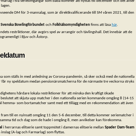
marlag i två serieomgångar som båda kommer att flyttas till december och det avser
lagen.
vseende DM för 3-mannalag, som är direktkvalificerande till SM våren 2021, till den
n
Svenska Bowlingförbundet
och
Folkhälsomyndigheten
finns att läsa
här
.
dets restriktioner, där avgörs spel av arrangör och tävlingshall. Det innebär att de
gramenligt i Bjuv och Åstorp.
peldatum
rna som ställs in med anledning av Corona-pandemin, så sker också med de nationella
er får ny speldatum medan pensionärsmatcherna för de närmaste tre veckorna stryks
dighetens hårdare lokala restriktioner för att minska den kraftigt ökade
t beslutet att skjuta upp matcher i den nationella serien kommande omgång 8 (14-15
åväl hemma- som bortamatcher samt med ett tillägg med en rekommendation att även
s fram till en nyinsatt omgång 11 den 5-6 december, till detta kommer seriematcher i
fått samma tid och dag som de hade i omgång 8, men avvikelser kan förekomma.
al
i herrarnas elitserie samt toppmötet i damernas elitserie mellan
Spader Dam-Team
inslag (A-lag och Farmarlag) som flyttas.