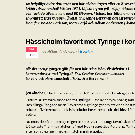
Av betydligt äldre datum är den här bilden, tagen efter en 8-series
i Höörs
4-banorshall hösten 1971. Ulf Lönngren (vit tröja) hälsade
och tävlade tillsammans med BK Elbogen, Malmö, här tillsammans
en kvintett från klubben
. Överst fr.v. Janne Berggren och Ulf Nilsso
fram fr.v. Roland Carlsson,
Mats Carjö och Håkan Andersson (Skåne
Hässleholm favorit mot Tyringe i 
OKT
av Håkan Andersson |
Bowling
19
Blir det tredje gången gillt för den här trion från Hässleholm-1 i
kommunderbyt
mot Tyringe? Fr.v. Sverker Svensson, Lennart
Löfving och Hans Lindstedt.
(Foto: Erik Bergström).
(20 oktober)
Släkten är värst, heter det! Till och med i bowlingsporte
Faktum är att förra säsongen tog
Tyringe-1
tre av de fyra poäng so
Den riktiga ”högoddsaren” levererade Tyringe genom att vinna höstm
returen i Tyringehallen fick Hässleholm ingen revansch, det blev 10
poäng.
Nu möts de båda topplagen igen och det vilar ett tungt favoritskap 
två senaste ”hemmamatcherna” mot Höör respektive Perstorp. Tyrin
efter som trea men med en match mindre spelad.