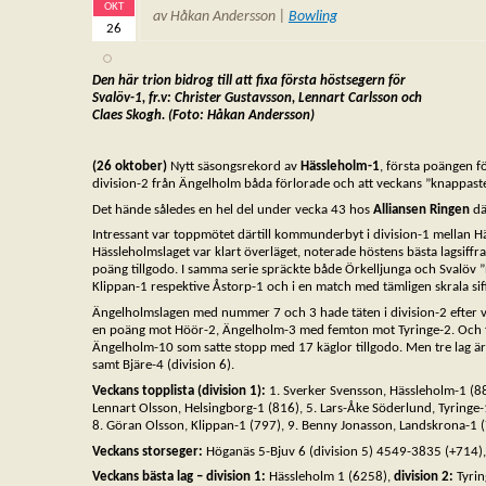
OKT
av Håkan Andersson |
Bowling
26
Den här trion bidrog till att fixa första höstsegern för
Svalöv-1, fr.v:
Christer Gustavsson, Lennart Carlsson och
Claes Skogh. (Foto: Håkan
Andersson)
(26 oktober)
Nytt säsongsrekord av
Hässleholm-1
, första poängen f
division-2 från Ängelholm båda förlorade och att veckans ”knappast
Det hände således en hel del under vecka 43 hos
Alliansen Ringen
där
Intressant var toppmötet därtill kommunderbyt i division-1 mellan H
Hässleholmslaget var klart överläget, noterade höstens bästa lagsi
poäng tillgodo. I samma serie spräckte både Örkelljunga och Svalöv ”
Klippan-1 respektive Åstorp-1 och i en match med tämligen skrala si
Ängelholmslagen med nummer 7 och 3 hade täten i division-2 efter 
en poäng mot Höör-2, Ängelholm-3 med femton mot Tyringe-2. Och förlu
Ängelholm-10 som satte stopp med 17 käglor tillgodo. Men tre lag är
samt Bjäre-4 (division 6).
Veckans topplista (division 1):
1. Sverker Svensson, Hässleholm-1 (88
Lennart Olsson, Helsingborg-1 (816), 5. Lars-Åke Söderlund, Tyringe-
8. Göran Olsson, Klippan-1 (797), 9. Benny Jonasson, Landskrona-1 (7
Veckans storseger:
Höganäs 5-Bjuv 6 (division 5) 4549-3835 (+714)
Veckans bästa lag – division 1:
Hässleholm 1 (6258),
division 2:
Tyri