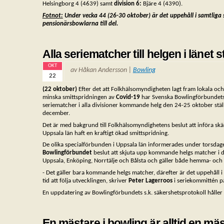
Helsingborg 4 (4639) samt
division 6:
Bjäre 4 (4390).
Fotnot:
Under vecka 44 (26-30 oktober) är det uppehåll i samtliga
pensionärsbowlarna till del.
Alla seriematcher till helgen i länet st
OKT
av Håkan Andersson |
Bowling
22
(22 oktober)
Efter det att Folkhälsomyndigheten lagt fram lokala oc
minska smittspridningen av
Covid-19
har Svenska Bowlingförbundets 
seriematcher i alla divisioner kommande helg den 24-25 oktober stäl
december.
Det är med bakgrund till Folkhälsomyndighetens beslut att införa skä
Uppsala län haft en kraftigt ökad smittspridning.
De olika specialförbunden i Uppsala län informerades under torsda
Bowlingförbundet
beslut att skjuta upp kommande helgs matcher i de
Uppsala, Enköping, Norrtälje och Bålsta och gäller både hemma- och b
- Det gäller bara kommande helgs matcher, därefter är det uppehåll i 
tid att följa utvecklingen, skriver
Peter Lagerroos
i seriekommittén p
En uppdatering av Bowlingförbundets s.k. säkershetsprotokoll hålle
En mästare i bowling är alltid en m