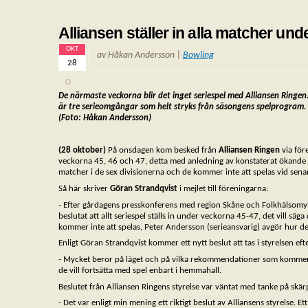
Alliansen ställer in alla matcher und
OKT
av Håkan Andersson |
Bowling
28
De närmaste veckorna blir det inget seriespel med Alliansen Ringen
är tre
serieomgångar som helt stryks från säsongens spelprogram.
(Foto: Håkan Andersson)
(28 oktober)
På onsdagen kom besked från
Alliansen Ringen
via för
veckorna 45, 46 och 47, detta med anledning av konstaterat ökande f
matcher i de sex divisionerna och de kommer inte att spelas vid senare 
Så här skriver
Göran Strandqvist
i mejlet till föreningarna:
- Efter gårdagens presskonferens med region Skåne och Folkhälsomynd
beslutat att allt seriespel ställs in under veckorna 45-47, det vill
kommer inte att spelas, Peter Andersson (serieansvarig) avgör hur de
Enligt Göran Strandqvist kommer ett nytt beslut att tas i styrelsen eft
- Mycket beror på läget och på vilka rekommendationer som kommer då.
de vill fortsätta med spel enbart i hemmahall.
Beslutet från Alliansen Ringens styrelse var väntat med tanke på skä
- Det var enligt min mening ett riktigt beslut av Alliansens styrelse. 