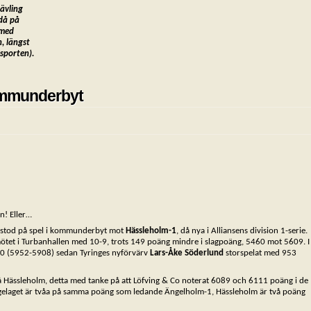
tävling
 då på
 med
n, längst
sporten).
kommunderbyt
n! Eller…
m stod på spel i kommunderbyt mot
Hässleholm-1
, då nya i Alliansens division 1-serie.
ötet i Turbanhallen med 10-9, trots 149 poäng mindre i slagpoäng, 5460 mot 5609. I
-10 (5952-5908) sedan Tyringes nyförvärv
Lars-Åke Söderlund
storspelat med 953
på Hässleholm, detta med tanke på att Löfving & Co noterat 6089 och 6111 poäng i de
gelaget är tvåa på samma poäng som ledande Ängelholm-1, Hässleholm är två poäng