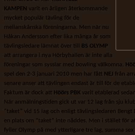
KAMPEN
varit en årligen återkommande
mycket populär tävling för de
mellanskånska föreningarna. Men när nu
Håkan Andersson efter lika många år som
tävlingsledare lämnat över till
BS OLYMP
att arrangera i nya Hörbyhallen är inte alla
föreningar som sysslar med bowling välkomna.
Höö
spel den 2-3 januari 2010 men har fått
NEJ
från ar
senare anser att tävlingen endast är till för de eta
Faktum är dock att
Höörs PBK
varit etablerad seda
När anmälningstiden gick ut var 12 lag från sju kl
”taket” vid 15 lag och enligt tävlingsledaren Bengt
en plats om ”taket” inte nåddes. Men i stället för a
fyller Olymp på med ytterligare tre lag, summa sex l