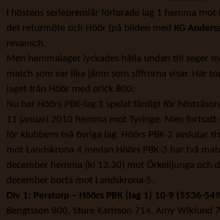
I höstens seriepremiär förlorade lag 1 hemma mot 
det returmöte och Höör (på bilden med
KG
Anders
revansch.
Men hemmalaget lyckades hålla undan till seger m
match som var lika jämn som siffrorna visar. Här 
laget från Höör med prick 800.
Nu har Höörs PBK-lag 1 spelat färdigt för höstsäso
11 januari 2010 hemma mot Tyringe. Men fortsatt s
för klubbens två övriga lag. Höörs PBK-2 avslutar 
mot Landskrona 4 medan Höörs PBK-3 har två mat
december hemma (kl 13.30) mot Örkelljunga och dä
december borta mot Landskrona-5.
Div 1: Perstorp – Höörs PBK (lag 1) 10-9 (5536-549
Bengtsson 800, Sture Karlsson 714, Amy Wiklund 