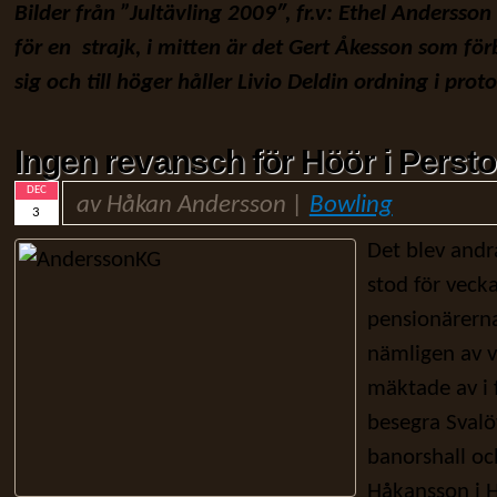
Bilder från ”Jultävling 2009″, fr.v: Ethel Andersson
för en strajk, i mitten är det Gert Åkesson som fö
sig och till höger håller Livio Deldin ordning i proto
Ingen revansch för Höör i Perst
DEC
av Håkan Andersson |
Bowling
3
Det blev andr
stod för veck
pensionärerna
nämligen av v
mäktade av i 
besegra Svalö
banorshall oc
Håkansson i 