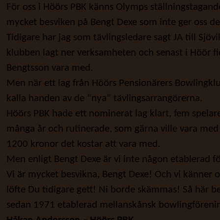
För oss i Höörs PBK känns Olymps ställningstagande
mycket besviken på Bengt Dexe som inte ger oss de
Tidigare har jag som tävlingsledare sagt JA till Sjöv
klubben lagt ner verksamheten och senast i Höör
Bengtsson vara med.
Men när ett lag från Höörs Pensionärers Bowlingklub
kalla handen av de ”nya” tävlingsarrangörerna.
Höörs PBK hade ett nominerat lag klart, fem spelare,
många år och rutinerade, som gärna ville vara med
1200 kronor det kostar att vara med.
Men enligt Bengt Dexe är vi inte någon etablerad f
Vi är mycket besvikna, Bengt Dexe! Och vi känner 
löfte Du tidigare gett! Ni borde skämmas! Så här 
sedan 1971 etablerad mellanskånsk bowlingföreni