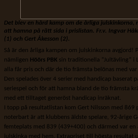
Det blev en hård kamp om de årliga julskinkorna, m
att hamna på rätt sida i prislistan. Fr.v. Ingvar Hå
(1) och Gert Åkesson (2).
Så är den årliga kampen om julskinkorna avgjord! 
nämligen
Höörs PBK
sin traditionella ”Jultävling” i
alla får pris och där de tio främsta belönas med var 
Den spelades över 4 serier med handicap baserat på
seriespel och för att hamna bland de tio främsta krä
med ett tilltaget generöst handicap inräknat.
I topp på resultatlistan kom Gert Nilsson med 869
noterbart är att klubbens äldste spelare, 92-årige 
femteplats med 839 (439+400) och därmed var en 
julskinka med hem. Extrapriset till högsta resultat 