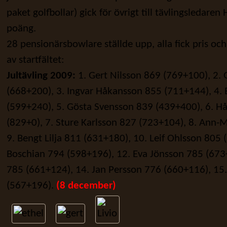
paket golfbollar) gick för övrigt till tävlingsleda
poäng.
28 pensionärsbowlare ställde upp, alla fick pris och
av startfältet:
Jultävling 2009:
1. Gert Nilsson 869 (769+100), 2.
(668+200), 3. Ingvar Håkansson 855 (711+144), 4. 
(599+240), 5. Gösta Svensson 839 (439+400), 6. 
(829+0), 7. Sture Karlsson 827 (723+104), 8. Ann-
9. Bengt Lilja 811 (631+180), 10. Leif Ohlsson 805
Boschian 794 (598+196), 12. Eva Jönsson 785 (673
785 (661+124), 14. Jan Persson 776 (660+116), 15.
(567+196).
(8 december)