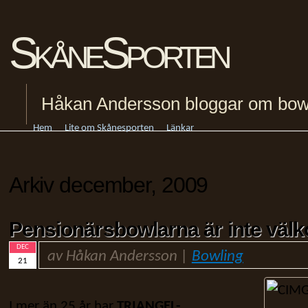
SkåneSporten
Håkan Andersson bloggar om bowling
Hem
Lite om Skånesporten
Länkar
Arkiv december, 2009
Pensionärsbowlarna är inte väl
DEC
av Håkan Andersson |
Bowling
21
I mer än 25 år har
TRIANGEL-