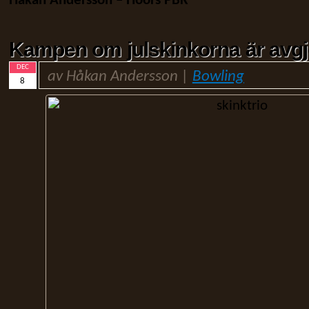
Håkan Andersson – Höörs PBK
Kampen om julskinkorna är avgj
DEC
av Håkan Andersson |
Bowling
8