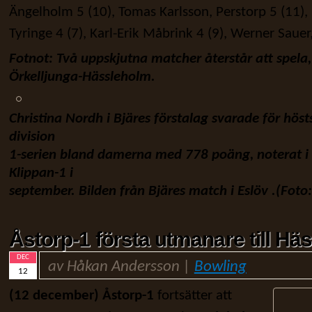
Ängelholm 5 (10), Tomas Karlsson, Perstorp 5 (11),
Tyringe 4 (7), Karl-Erik Måbrink 4 (9), Werner Sauer
Fotnot: Två uppskjutna matcher återstår att spela
Örkelljunga-Hässleholm.
Christina Nordh i Bjäres förstalag svarade för höst
division
1-serien bland
damerna med 778 poäng, noterat
Klippan-1 i
september. Bilden från Bjäres match i Eslöv .(Fot
Åstorp-1 första utmanare till Hä
DEC
av Håkan Andersson |
Bowling
12
(12 december) Åstorp-1
fortsätter att