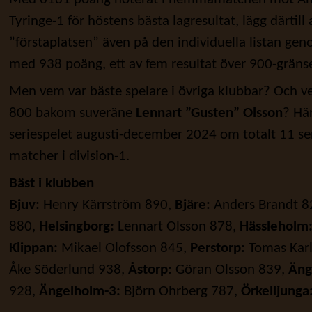
Tyringe-1 för höstens bästa lagresultat, lägg därtill 
”förstaplatsen” även på den individuella listan ge
med 938 poäng, ett av fem resultat över 900-gräns
Men vem var bäste spelare i övriga klubbar? Och ve
800 bakom suveräne
Lennart ”Gusten” Olsson
? Här
seriespelet augusti-december 2024 om totalt 11 s
matcher i division-1.
Bäst i klubben
Bjuv:
Henry Kärrström 890,
Bjäre:
Anders Brandt 8
880,
Helsingborg:
Lennart Olsson 878,
Hässleholm
Klippan:
Mikael Olofsson 845,
Perstorp:
Tomas Kar
Åke Söderlund 938,
Åstorp:
Göran Olsson 839,
Äng
928,
Ängelholm-3:
Björn Ohrberg 787,
Örkelljunga