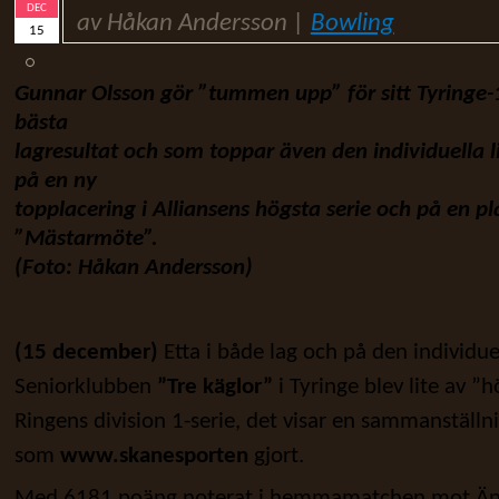
DEC
av Håkan Andersson |
Bowling
15
Gunnar Olsson gör ”tummen upp” för sitt Tyringe-
bästa
lagresultat och
som toppar även den individuella li
på en ny
topplacering i Alliansens högsta
serie och på en pl
”Mästarmöte”.
(Foto: Håkan Andersson)
(15 december)
Etta i både lag och på den individue
Seniorklubben
”Tre käglor”
i Tyringe blev lite av ”h
Ringens division 1-serie, det visar en sammanställni
som
www.skanesporten
gjort.
Med 6181 poäng noterat i hemmamatchen mot Än