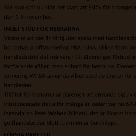
SM-kval och nu står det klart att Eslöv får arranger
den 1-9 november.
INGET STÖD FÖR HERRARNA
Visste ni att det är förbjudet spela med handledstöd
herrarnas proffsturnering PBA i USA, vilken form av
handledsstöd det må vara? Ett ålderstiget förbud 
fortfarande gäller, men enbart för herrarna. Damer
turnering WPBA använda vilket stöd de önskar för a
handleden.
Tillåtet för herrarna är däremot att använda sig a
introducerade detta för många år sedan var nu 62-å
legendaren
Pete Weber
(bilden), det är liksom hans
golfhandske där blott tummen är bortklippt.
FÖRSTA PARET UT…