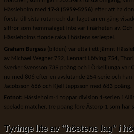
Matchen, som ingår i 2025-års första omgång, vinn
Hässleholm med
17-3 (5959-5256)
efter att ha do
första till sista rutan och där laget än en gång vis
siffror som hemmalaget inte var i närheten av. Och d
Hässleholms tionde raka i höstens seriespel.
Graham Burgess
(bilden) var etta i ett jämnt Häss
av Michael Wegner 792, Lennart Löfving 754, Thor
Sverker Svensson 739 poäng och i Örkelljunga var
C
nu med 806 efter en avslutande 254-serie och han
Jacobsson 686 och Kjell Jeppsson med 683 poäng.
Fotnot:
Hässleholm-1 toppar division 1-serien i All
spelade matcher, tre poäng före Åstorp-1 som har 
Tyringe lite av ”höstens lag” i h