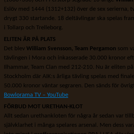
Eslöv med 1444 (1312+132) över de sex serierna, t
drygt 330 startande. 18 deltävlingar ska spelas fram
i Tollarp och Trelleborg.
ELITEN ÄR PÅ PLATS
Det blev
William Svensson, Team Pergamon
som va
tävlingen i Mora och inkasserade 30.000 kronor eft
Ilhammar, Team Clan med 212-210. Nu är eliten på 
Stockholm där AIK:s årliga tävling spelas med final
50.000 kronor väntar segraren. Den sänds för övrigt 
Bowlorama TV – YouTube
FÖRBUD MOT URETHAN-KLOT
Allt sedan urethankloten för några år sedan var till
självklarhet i många spelares arsenal. Men dess vara