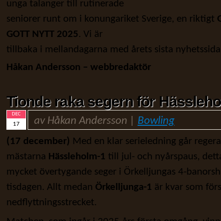
unga talanger till rutinerade
seniorer runt om i konungariket Sverige, en riktigt
GOTT NYTT 2025
. Vi är
tillbaka i mellandagarna med årets sista nyhetssida
Håkan Andersson – webbredaktör
Tionde raka segern för Hässleh
DEC
av Håkan Andersson |
Bowling
17
(17 december)
Med en klar serieledning går reger
mästarna
Hässleholm-1
till jul- och nyårspaus, dett
mycket övertygande seger i Örkelljungas 4-banorsh
tisdagen. Allt medan
Örkelljunga-1
är kvar som förs
nedflyttningsstrecket.