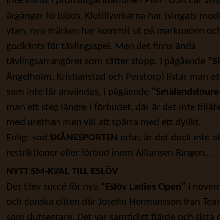
inte minst i proffsorganisationen PBA i USA där
viss
årgångar förbjöds. Klotillverkarna har tvingats modi
ytan, nya märken har kommit ut på marknaden och
godkänts för tävlingsspel. Men det finns ändå
tävlingsarrangörer som sätter stopp. I pågående
”S
Ängelholm, Kristianstad och Perstorp) listar man ett
som inte får användas, i pågående
”Smålandstoure
man ett steg längre i förbudet, där är det inte tillåt
med urethan men väl att spärra med ett dylikt.
Enligt vad
SKÅNESPORTEN
erfar, är det dock inte 
restriktioner eller förbud inom Alliansen Ringen…
NYTT SM-KVAL TILL ESLÖV
Det blev succé för nya
”Eslöv Ladies Open”
i novem
och danska eliten där Josefin Hermansson från Team 
som slutsegrare. Det var samtidigt fjärde och sista