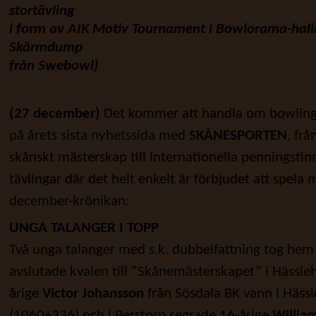
stortävling
i form av AIK Motiv
Tournament
i Bowlorama-halle
Skärmdump
från Swebowl)
(27 december)
Det kommer att handla om bowling 
på årets sista nyhetssida med
SKÅNESPORTEN
, fr
skånskt mästerskap till internationella penningstinn
tävlingar där det helt enkelt är förbjudet att spela
december-krönikan:
UNGA TALANGER I TOPP
Två unga talanger med s.k. dubbelfattning tog hem 
avslutade kvalen till ”Skånemästerskapet” i Hässle
årige
Victor Johansson
från Sösdala BK vann i Häss
(1060+336) och i Perstorp segrade 16-årige
Willia