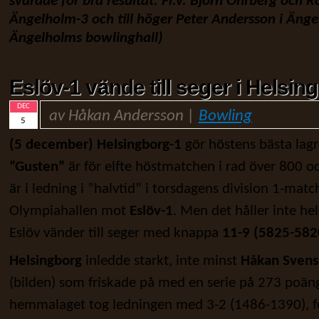
svarade för bra resultat. Fr.v. Björn Ohrberg och 
Ängelholm-3 och till höger Peter Andersson i Änge
Ängelholms bowlinghall)
Eslöv-1 vände till seger i Helsin
DEC
av Håkan Andersson |
Bowling
5
(5 december) Helsingborg-1
gör höstens bästa lagr
”Gusten”
är för elfte höstmatchen i rad över 800 o
är i ledning i ”halvtid” i torsdagens division 1-match
Olympiahallen mot
Eslöv-1
. Men det håller inte he
Eslöv vänder till seger med knappa
11-9 (5825-582
Helsingborg
inledde starkt, inte minst
Håkan Svens
(bilden) som friskade på med en serie på 273 poän
hemmalaget tog ledningen med 3-2 (1486-1390), fo