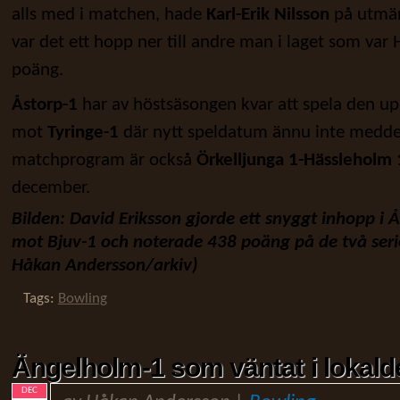
alls med i matchen, hade
Karl-Erik Nilsson
på utmär
var det ett hopp ner till andre man i laget som va
poäng.
Åstorp-1
har av höstsäsongen kvar att spela den u
mot
Tyringe-1
där nytt speldatum ännu inte meddel
matchprogram är också
Örkelljunga 1-Hässleholm
december.
Bilden: David Eriksson gjorde ett snyggt inhopp 
mot Bjuv-1 och noterade 438 poäng på de två seri
Håkan Andersson/arkiv)
Tags:
Bowling
Ängelholm-1 som väntat i lokald
DEC