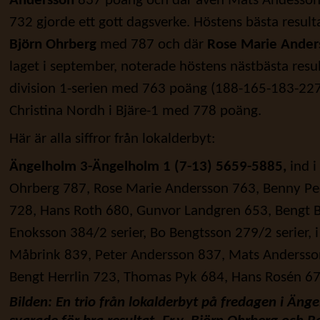
Andersson
837 poäng och där även Mats Andesson
732 gjorde ett gott dagsverke. Höstens bästa resul
Björn Ohrberg
med 787 och där
Rose Marie Ander
laget i september, noterade höstens nästbästa resu
division 1-serien med 763 poäng (188-165-183-227). 
Christina Nordh i Bjäre-1 med 778 poäng.
Här är alla siffror från lokalderbyt:
Ängelholm 3-Ängelholm 1 (7-13) 5659-5885,
ind i
Ohrberg 787, Rose Marie Andersson 763, Benny Ped
728, Hans Roth 680, Gunvor Landgren 653, Bengt 
Enoksson 384/2 serier, Bo Bengtsson 279/2 serier, i
Måbrink 839, Peter Andersson 837, Mats Andersso
Bengt Herrlin 723, Thomas Pyk 684, Hans Rosén 6
Bilden: En trio från lokalderbyt på fredagen i Än