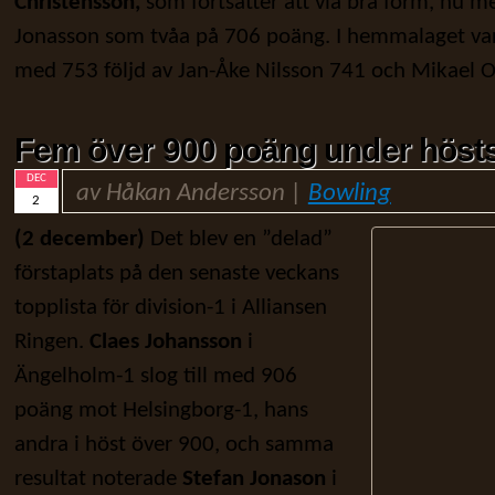
Christensson,
som fortsätter att via bra form, nu 
Jonasson som tvåa på 706 poäng. I hemmalaget va
med 753 följd av Jan-Åke Nilsson 741 och Mikael 
Fem över 900 poäng under hös
DEC
av Håkan Andersson |
Bowling
2
(2 december)
Det blev en ”delad”
förstaplats på den senaste veckans
topplista för division-1 i Alliansen
Ringen.
Claes Johansson
i
Ängelholm-1 slog till med 906
poäng mot Helsingborg-1, hans
andra i höst över 900, och samma
resultat noterade
Stefan Jonason
i