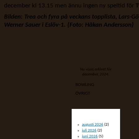
december kl 13.15 men ännu ingen ny speltid för
T
Bilden: Trea och fyra på veckans topplista, Lars-
Werner Sauer i Eslöv-1. (Foto: Håkan Andersson)
Nu visas arkivet för
december, 2024.
BOWLING
ÖVRIGT
ARKIV
augusti 2026
(2)
juli 2026
(2)
juni 2026
(5)