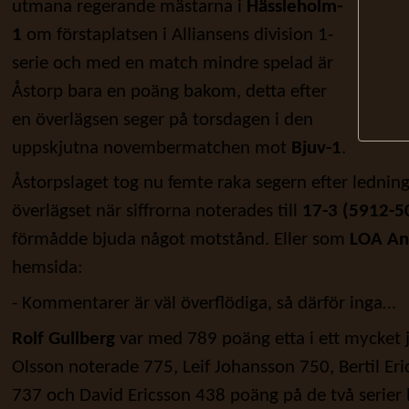
utmana regerande mästarna i
Hässleholm-
1
om förstaplatsen i Alliansens division 1-
serie och med en match mindre spelad är
Åstorp bara en poäng bakom, detta efter
en överlägsen seger på torsdagen i den
uppskjutna novembermatchen mot
Bjuv-1
.
Åstorpslaget tog nu femte raka segern efter ledning
överlägset när siffrorna noterades till
17-3 (5912-5
förmådde bjuda något motstånd. Eller som
LOA An
hemsida:
- Kommentarer är väl överflödiga, så därför inga…
Rolf Gullberg
var med 789 poäng etta i ett mycket
Olsson noterade 775, Leif Johansson 750, Bertil Eri
737 och David Ericsson 438 poäng på de två serier 