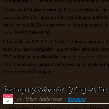
(4 december)
”Man kan förlora på bra resultat me
Så skriver
LOA Andersson
på Bjuvs hemsida när ha
hemmamatch för
Bjuv-1
mot nykomlingen
Bjäre-1
beskrivning när Bjuv avancerar till femteplatsen i di
med
10-9 (5196-5219)
.
Efter serierna 2-3, 3-2, 3-1 och 2-3 kom avgörandet i
ruta. Tydligen svårspelat i Bjuvshallen eftersom da
737 poäng genom
Bo Månsson
och han hade Håka
706 medan
Lars Larsson
var Bjäres bästa spelare me
Nordh med 697 poäng.
Åstorp ny tvåa när Tyringe-1 för
DEC
av Håkan Andersson |
Bowling
3