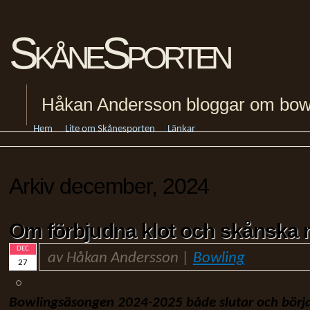
SkåneSporten
Håkan Andersson bloggar om bowling
Hem
Lite om Skånesporten
Länkar
Arkiv december, 2024
Om förbjudna klot och skånska
DEC
av Håkan Andersson |
Bowling
27
Bowlingsäsongen 2024-2025 både slutar och börja