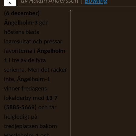
av Håkan Andersson |
Bowling
6
(6 december)
Ängelholm-3
gör
höstens bästa
lagresultat och pressar
favoriterna i
Ängelholm-
1
i tre av de fyra
serierna. Men det räcker
inte, Ängelholm-1
vinner fredagens
lokalderby med
13-7
(5885-5669)
och tar
helgledigt på
tredjeplatsen bakom
Hässleholm-1 och