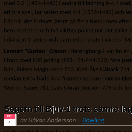
med 3-2 (1454-1443) i andra till ledning 6-4. I tred
ett bra spel, tar serien med 4-1 (1532-1442) och led
Där blir det fortsatt jämnt på flera banor men efter
hem matchen och två viktiga poäng när det gäller a
i division 1-serien och därmed en plats i vårens ”M
Lennart ”Gusten” Olsson
i Helsingborg-1 var än en 
i topp med 850 poäng (195-191-244-220) före pa
839, Ruben Magnusson 763, Kjell-Åke Nåbäck 741
medan Eslöv hade sina främsta spelare i
Göran Eks
Werner Sauer 781, Lars-Göran Jönsson 775 och To
Segern till Bjuv-1 trots sämre la
DEC
av Håkan Andersson |
Bowling
4