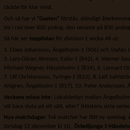
räckte för klar vinst.
Och så har vi
”Gusten”
förstås, ständigt återkomma
tio i rad över 800 poäng, den senaste på 830 poäng
Så här ser
topplistan
för division-1 vecka 48 ut:
1. Claes Johansson, Ängelholm-1 (906) och Stefan J
3. Lars-Göran Jönsson, Eslöv-1 (842), 4. Werner Saue
Michael Wegner, Hässleholm-1 (834), 6. Lennart Ol
7. Ulf Christensson, Tyringe-1 (823), 8. Leif Sahlst
Ahlgren, Ängelholm-1 (817), 10. Peter Andersson, 
Veckans missa inte:
Lokalderbyt mellan Ängelholm
väl bara sluta på ett sätt, eller? (Höstens sista ser
Nya matchdagar:
Två matcher har fått ny speldag,
torsdag 12 december kl 10,
Örkelljunga 1-Hässleh