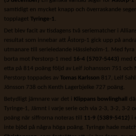
(3 december)
En ganska väntad seger för
Åstorp-1
samtidigt en mycket knapp och överraskande seger
topplaget
Tyringe-1
.
Det blev facit av tisdagens två seriematcher i Allian
resultat som innebar att Åstorp-1 gick upp på andra
utmanare till serieledande Hässleholm-1. Med fyra
borta mot Perstorp-1 med
16-4 (5707-5443)
med
etta på 814 poäng följd av Leif Johansson 751 oc
Perstorp toppades av
Tomas Karlsson
817, Leif Sah
Jönsson 738 och Kenth Lagerbjelke 727 poäng.
Betydligt jämnare var det i
Klippans bowlinghall
dä
Tyringe-1, Jämnt i varje serie och via 2-3, 3-2, 3-2
poäng när siffrorna noteras till
11-9 (5389-5412)
i 
inte bjöd på några höga poäng. Tyringe hade match