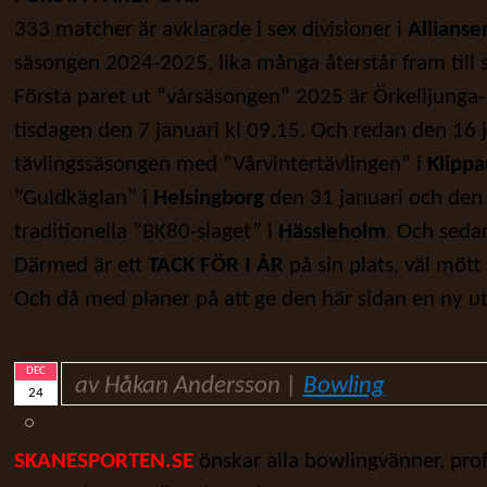
333 matcher är avklarade i sex divisioner i
Allianse
säsongen 2024-2025, lika många återstår fram till s
Första paret ut ”vårsäsongen” 2025 är Örkelljung
tisdagen den 7 januari kl 09.15. Och redan den 16 j
tävlingssäsongen med ”Vårvintertävlingen” i
Klippa
”Guldkäglan” i
Helsingborg
den 31 januari och den 
traditionella ”BK80-slaget” i
Hässleholm
. Och sedan
Därmed är ett
TACK FÖR I ÅR
på sin plats, väl mött
Och då med planer på att ge den här sidan en ny 
DEC
av Håkan Andersson |
Bowling
24
SKANESPORTEN.SE
önskar alla bowlingvänner, pro