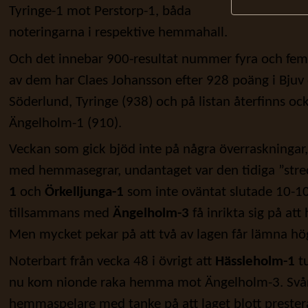
Tyringe-1 mot Perstorp-1, båda
noteringarna i respektive hemmahall.
Och det innebar 900-resultat nummer fyra och fem
av dem har Claes Johansson efter 928 poäng i Bjuv 
Söderlund, Tyringe (938) och på listan återfinns oc
Ängelholm-1 (910).
Veckan som gick bjöd inte på några överraskningar,
med hemmasegrar, undantaget var den tidiga ”st
1
och
Örkelljunga-1
som inte oväntat slutade 10-10
tillsammans med
Ängelholm-3
få inrikta sig på att 
Men mycket pekar på att två av lagen får lämna hög
Noterbart från vecka 48 i övrigt att
Hässleholm-1
tu
nu kom nionde raka hemma mot Ängelholm-3. Svårs
hemmaspelare med tanke på att laget blott preste