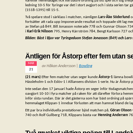
varefter hemmalaget fick lite bättre ordning på sitt spel och tog t
ledning 10-5 för Tyringe var det i stort avgjort och i sista serien tar
(1518-1395) till 15-5.
Två spelare stod i särklass i matchen, nämligen
Lars-Åke Söderlund
o
fortsätter att rada upp imponerande resultat och toppade sitt lag 
av Stefan på 849, Bill Jonasson noterade 778 och Gunnar Olsson 73
i
Karl-Erik Nilsson
795, Henry Kärrström 784, Bengt Karlsson 727 o
Bilden: Bäst i Bjuv var Tyringeduon Stefan Jonasson (849) och Lars
Äntligen för Åstorp efter fem utan s
MAR
av Håkan Andersson |
Bowling
21
(21 mars)
Efter fem matcher utan seger kunde
Åstorp-1
lämna bowlin
Hässleholm-1 och Eslöv-1 i Alliansens division 1-serie. Nu är Åst
Inte sedan den 17 januari hade Åstorp en seger inför tisdagsmatche
oavgjort 10-10 i fyra matcher på raken för att därefter förlora hemma 
inför sista rundan. Där är det gästerna som har bäst ordning på sp
hemmalaget Klippan-1 innebar förlusten att man hamnat bland de lag 
Ett par bra individuella prestationer bjöd matchen på,
Göran Olsson
740 och Rolf Gullberg 718, Klippans bästa var
Henning Andersen
767
Två mycket viktiga poäng till Lands