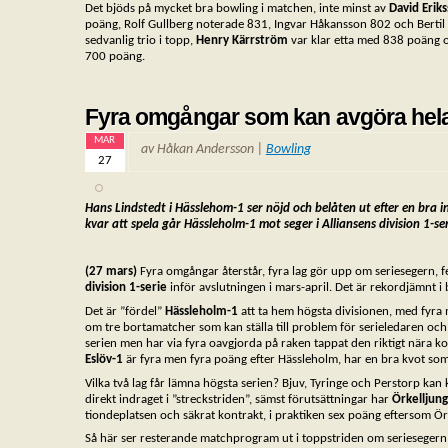
Det bjöds på mycket bra bowling i matchen, inte minst av
David Erik
poäng, Rolf Gullberg noterade 831, Ingvar Håkansson 802 och Bertil 
sedvanlig trio i topp,
Henry Kärrström
var klar etta med 838 poäng o
700 poäng.
Fyra omgångar som kan avgöra hel
MAR
av Håkan Andersson |
Bowling
27
Hans Lindstedt i Hässlehom-1 ser nöjd och belåten ut efter en bra 
kvar
att spela går Hässleholm-1 mot seger i Alliansens division 1-s
(27 mars)
Fyra omgångar återstår, fyra lag gör upp om seriesegern, fe
division 1-serie
inför avslutningen i mars-april. Det är rekordjämnt 
Det är ”fördel”
Hässleholm-1
att ta hem högsta divisionen, med fyra
om tre bortamatcher som kan ställa till problem för serieledaren oc
serien men har via fyra oavgjorda på raken tappat den riktigt nära
Eslöv-1
är fyra men fyra poäng efter Hässleholm, har en bra kvot som
Vilka två lag får lämna högsta serien? Bjuv, Tyringe och Perstorp kan
direkt indraget i ”streckstriden”, sämst förutsättningar har
Örkelljun
tiondeplatsen och säkrat kontrakt, i praktiken sex poäng eftersom Ör
Så här ser resterande matchprogram ut i toppstriden om serieseger