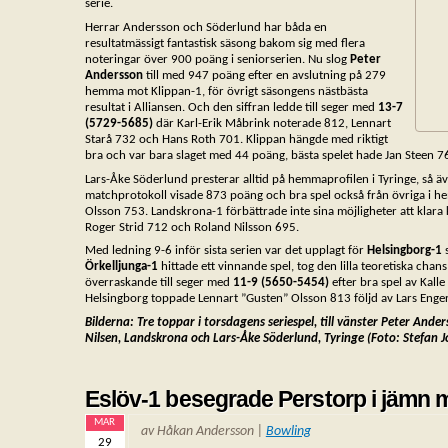
serie.
Herrar Andersson och Söderlund har båda en
resultatmässigt fantastisk säsong bakom sig med flera
noteringar över 900 poäng i seniorserien. Nu slog
Peter
Andersson
till med 947 poäng efter en avslutning på 279
hemma mot Klippan-1, för övrigt säsongens nästbästa
resultat i Alliansen. Och den siffran ledde till seger med
13-7
(5729-5685)
där Karl-Erik Måbrink noterade 812, Lennart
Starå 732 och Hans Roth 701. Klippan hängde med riktigt
bra och var bara slaget med 44 poäng, bästa spelet hade Jan Steen 
Lars-Åke Söderlund presterar alltid på hemmaprofilen i Tyringe, så 
matchprotokoll visade 873 poäng och bra spel också från övriga i h
Olsson 753. Landskrona-1 förbättrade inte sina möjligheter att klara
Roger Strid 712 och Roland Nilsson 695.
Med ledning 9-6 inför sista serien var det upplagt för
Helsingborg-1
Örkelljunga-1
hittade ett vinnande spel, tog den lilla teoretiska cha
överraskande till seger med
11-9 (5650-5454)
efter bra spel av Kall
Helsingborg toppade Lennart ”Gusten” Olsson 813 följd av Lars Enge
Bilderna: Tre toppar i torsdagens seriespel, till vänster Peter Ande
Nilsen, Landskrona och Lars-Åke Söderlund, Tyringe (Foto: Stefan J
Eslöv-1 besegrade Perstorp i jämn 
MAR
av Håkan Andersson |
Bowling
29