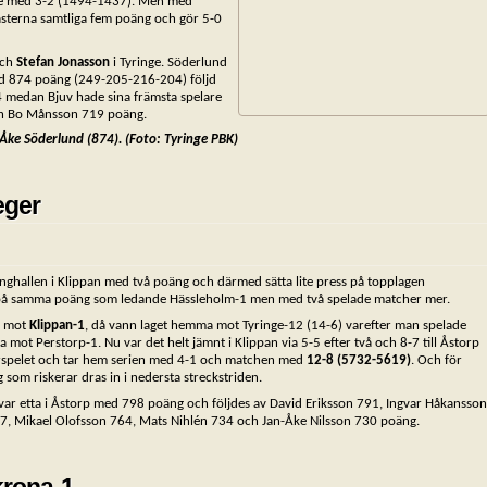
redje med 3-2 (1494-1437). Men med
 gästerna samtliga fem poäng och gör 5-0
ch
Stefan Jonasson
i Tyringe. Söderlund
med 874 poäng (249-205-216-204) följd
4 medan Bjuv hade sina främsta spelare
ch Bo Månsson 719 poäng.
-Åke Söderlund (874). (Foto: Tyringe PBK)
eger
ghallen i Klippan med två poäng och därmed sätta lite press på topplagen
orp på samma poäng som ledande Hässleholm-1 men med två spelade matcher mer.
n mot
Klippan-1
, då vann laget hemma mot Tyringe-12 (14-6) varefter man spelade
mot Perstorp-1. Nu var det helt jämnt i Klippan via 5-5 efter två och 8-7 till Åstorp
ärrspelet och tar hem serien med 4-1 och matchen med
12-8 (5732-5619)
. Och för
som riskerar dras in i nedersta streckstriden.
var etta i Åstorp med 798 poäng och följdes av David Eriksson 791, Ingvar Håkansson
, Mikael Olofsson 764, Mats Nihlén 734 och Jan-Åke Nilsson 730 poäng.
krona-1