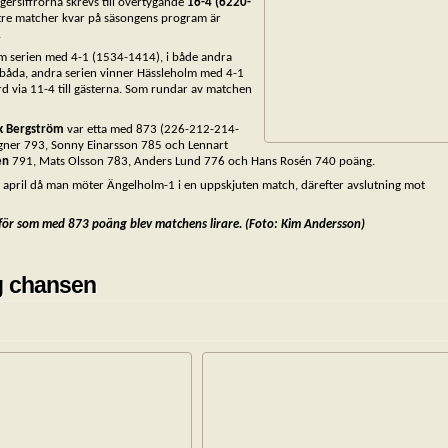
egersiffrorna skrevs till övertygande
16-4 (6220-
 tre matcher kvar på säsongens program är
.
hem serien med 4-1 (1534-1414), i både andra
 båda, andra serien vinner Hässleholm med 4-1
 via 11-4 till gästerna. Som rundar av matchen
ik Bergström
var etta med 873 (226-212-214-
gner 793, Sonny Einarsson 785 och Lennart
en
791, Mats Olsson 783, Anders Lund 776 och Hans Rosén 740 poäng.
4 april då man möter Ängelholm-1 i en uppskjuten match, därefter avslutning mot
 för som med 873 poäng blev matchens lirare. (Foto: Kim Andersson)
og chansen