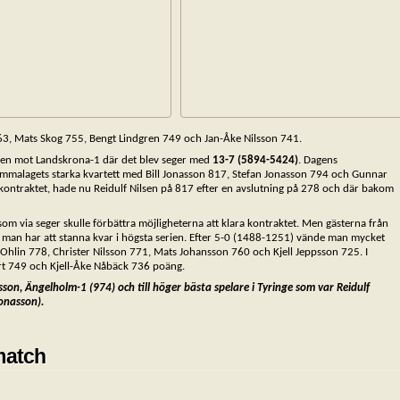
763, Mats Skog 755, Bengt Lindgren 749 och Jan-Åke Nilsson 741.
även mot Landskrona-1 där det blev seger med
13-7 (5894-5424)
. Dagens
emmalagets starka kvartett med Bill Jonasson 817, Stefan Jonasson 794 och Gunnar
 kontraktet, hade nu Reidulf Nilsen på 817 efter en avslutning på 278 och där bakom
som via seger skulle förbättra möjligheterna att klara kontraktet. Men gästerna från
ns man har att stanna kvar i högsta serien. Efter 5-0 (1488-1251) vände man mycket
e Ohlin 778, Christer Nilsson 771, Mats Johansson 760 och Kjell Jeppsson 725. I
rt 749 och Kjell-Åke Nåbäck 736 poäng.
rsson, Ängelholm-1 (974) och till höger bästa spelare i Tyringe som var Reidulf
onasson).
match