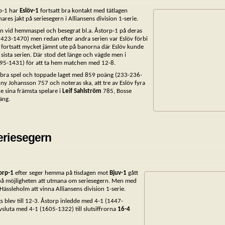
p-1 har
Eslöv-1
fortsatt bra kontakt med tätlagen
es jakt på seriesegern i Alliansens division 1-serie.
än vid hemmaspel och besegrat bl.a. Åstorp-1 på deras
23-1470) men redan efter andra serien var Eslöv förbi
li fortsatt mycket jämnt ute på banorna där Eslöv kunde
ista serien. Där stod det länge och vägde men i
495-1431) för att ta hem matchen med 12-8.
ket bra spel och toppade laget med 859 poäng (233-236-
y Johansson 757 och noteras ska, att tre av Eslöv fyra
 sina främsta spelare i
Leif Sahlström
785, Bosse
äng.
eriesegern
orp-1
efter seger hemma på tisdagen mot
Bjuv-1
gått
på möjligheten att utmana om seriesegern. Men med
 Hässleholm att vinna Alliansens division 1-serie.
s blev till 12-3. Åstorp inledde med 4-1 (1447-
sluta med 4-1 (1605-1322) till slutsiffrorna
16-4