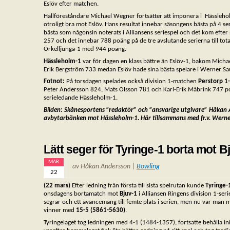
Eslöv efter matchen.
Hallföreståndare Michael Wegner fortsätter att imponera i Hässleho
otroligt bra mot Eslöv. Hans resultat innebar säsongens bästa på 4 ser
bästa som någonsin noterats i Alliansens seriespel och det kom efte
257 och det innebar 788 poäng på de tre avslutande serierna till tot
Örkelljunga-1 med 944 poäng.
Hässleholm-1
var för dagen en klass bättre än Eslöv-1, bakom Mic
Erik Bergström 733 medan Eslöv hade sina bästa spelare i Werner S
Fotnot:
På torsdagen spelades också division 1-matchen
Perstorp 1
Peter Andersson 824, Mats Olsson 781 och Karl-Erik Måbrink 747 poän
serieledande Hässleholm-1.
Bilden: Skånesportens ”redaktör” och ”ansvarige utgivare” Håkan
avbytarbänken mot Hässleholm-1.
Här tillsammans med fr.v. Wern
Lätt seger för Tyringe-1 borta mot B
MAR
av Håkan Andersson |
Bowling
22
(22 mars)
Efter ledning från första till sista spelrutan kunde
Tyringe-
onsdagens bortamatch mot
Bjuv-1
i Alliansen Ringens division 1-serie
segrar och ett avancemang till femte plats i serien, men nu var man 
vinner med
15-5 (5861-5630)
.
Tyringelaget tog ledningen med 4-1 (1484-1357), fortsatte behålla ini