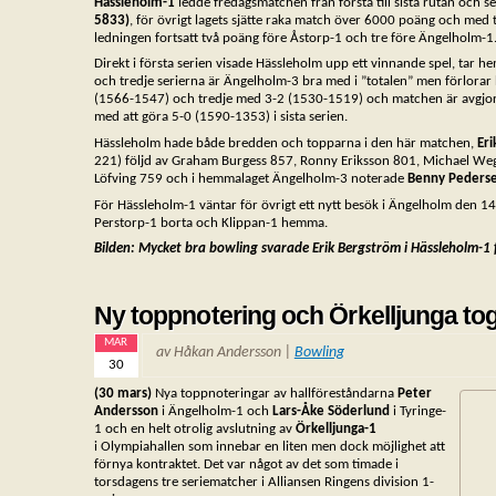
Hässleholm-1
ledde fredagsmatchen från första till sista rutan och s
5833)
, för övrigt lagets sjätte raka match över 6000 poäng och med
ledningen fortsatt två poäng före Åstorp-1 och tre före Ängelholm-1
Direkt i första serien visade Hässleholm upp ett vinnande spel, tar 
och tredje serierna är Ängelholm-3 bra med i ”totalen” men förlorar
(1566-1547) och tredje med 3-2 (1530-1519) och matchen är avgjord
med att göra 5-0 (1590-1353) i sista serien.
Hässleholm hade både bredden och topparna i den här matchen,
Er
221) följd av Graham Burgess 857, Ronny Eriksson 801, Michael We
Löfving 759 och i hemmalaget Ängelholm-3 noterade
Benny Peders
För Hässleholm-1 väntar för övrigt ett nytt besök i Ängelholm den 1
Perstorp-1 borta och Klippan-1 hemma.
Bilden: Mycket bra bowling svarade Erik Bergström i Hässleholm-1
Ny toppnotering och Örkelljunga t
MAR
av Håkan Andersson |
Bowling
30
(30 mars)
Nya toppnoteringar av hallföreståndarna
Peter
Andersson
i Ängelholm-1 och
Lars-Åke Söderlund
i Tyringe-
1 och en helt otrolig avslutning av
Örkelljunga-1
i Olympiahallen som innebar en liten men dock möjlighet att
förnya kontraktet. Det var något av det som timade i
torsdagens tre seriematcher i Alliansen Ringens division 1-