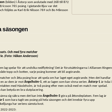
sson
(bilden) i Åstorp som avslutade med 268 till 872
Ericsson 765 poäng. I gästande Bjuv var det
ch följdes av Karl-Erik Nilsson 769 och Bo Månsson
a säsongen
insats. Och med fyra matcher
erie. (Foto: Håkan Andersson)
m lag spelar för att undvika nedflyttning! Det är förutsättningarna i Alliansen Ringen
i både topp och botten, varje poäng kommer att bli avgörande.
 matcher och åtta poäng kvar att spela om har laget eget avgörande. Men det handlar
h en av dem är mot
Ängelholm-1
, ett av lagen som kan vinna serien.
Åstorp-1
är tvåa i
 kontakten med Hässleholm, är två poäng efter men också med en match mer spelad.
 kan betyda en bra slutplacering.
 känna sig säkra men det kan inte
Ängelholm-3
göra på åttondeplatsen. Fem lag är
ga-1
som bara tagit sex poäng på hela säsongen och det innebär fyra upp
kelljunga har seriens sämsta kvot.
n 2022-2023: