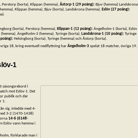
, Perstorp (borta), Klippan (hemma),
Åstorp-1 (29 poäng):
Bjuv (hemma) Landskrona
(hemma), Klippan (hemma), Bjuv (borta), Landskrona (hemma),
Eslöv (27 poäng):
a).
ngborg (borta), Perstorp (hemma),
Klippan-1 (12 poäng):
Ängelholm-1 (borta), Eslöv
a (hemma), Ängelholm-3 (hemma), Tyringe (borta),
Landskrona-1 (10 poäng):
Tyringe
6 poäng):
Helsingborg (borta), Tyringe (hemma) och Åstorp (borta).
vriga 18, kring eventuell nedflyttning har
Ängelholm-3
spelat 18 matcher, övriga 19.
slöv-1
t säsongsrekord i
match mot Eslöv-1. Det
tor publik och där
r 1.
ån sig, inledde med 4-
 med 3-2 (1470-1438)
frorna
14-6 (6148-
om Eslöv vann hemma i
eholm, förklarade man i