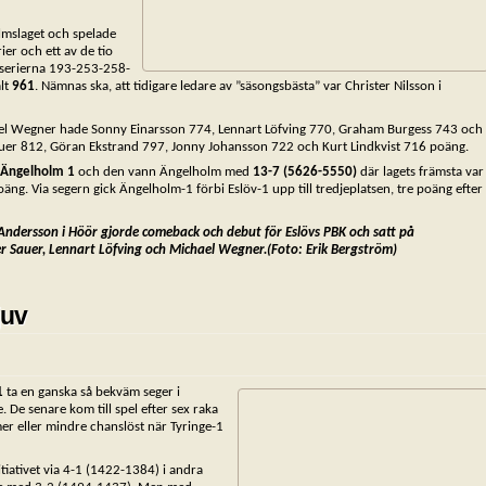
lmslaget och spelade
ier och ett av de tio
r serierna 193-253-258-
alt
961
. Nämnas ska, att tidigare ledare av ”säsongsbästa” var Christer Nilsson i
hael Wegner hade Sonny Einarsson 774, Lennart Löfving 770, Graham Burgess 743 och
auer 812, Göran Ekstrand 797, Jonny Johansson 722 och Kurt Lindkvist 716 poäng.
-Ängelholm 1
och den vann Ängelholm med
13-7 (5626-5550)
där lagets främsta var
g. Via segern gick Ängelholm-1 förbi Eslöv-1 upp till tredjeplatsen, tre poäng efter
 Andersson i Höör gjorde
comeback och debut för Eslövs PBK och
satt på
er Sauer, Lennart
Löfving och Michael Wegner.
(Foto: Erik Bergström)
juv
1
ta en ganska så bekväm seger i
. De senare kom till spel efter sex raka
mer eller mindre chanslöst när Tyringe-1
tiativet via 4-1 (1422-1384) i andra