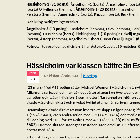
Hässleholm-1 (31 poäng):
Ängelholm-1 (borta), Ängelholm-3 (borta)
(borta) Örkelljunga (hemma),
Ängelholm-1 (28 poäng):
Hässleholm 
Perstorp (hemma), Ängelholm-3 (borta), Klippan (borta), Bjuv (hemm
Och kring nedflyttningsstrecket:
Ängelholm-3 (13 poäng):
Hässleholm (hemma), Eslöv (hemma), Helsi
(hemma), Hässleholm (borta),
Helsingborg-1 (10 poäng):
Örkelljung
(borta), Åstorp (hemma), Ängelholm-1 (borta) samt
Örkelljunga-1 (
Fotnot:
I toppstriden av division-1 har
Åstorp-1
spelat 19 matcher, ö
Hässleholm var klassen bättre än E
MAR
av Håkan Andersson |
Bowling
23
(23 mars)
Med 961 poäng sätter
Michael Wegner
i Hässleholm-1 nyt
Alliansens seriespel och han gör det på torsdagen i en övertygande 
var ettan och tvåan i division-1 som möttes i Turbanhallen inför en s
visade Hässleholm klart och mycket tydligt att man är seriens numme
Hemmalaget visade direkt att man inte tänkte släppa någon poäng i fr
1 (1576-1440), vann andra serien med 3-2 (1491-1416) och tredje
till ledning med 10-5 för att avsluta med 4-1 (1611-1388) till slutsif
5682)
. Därmed slutade säsongens matcher lagen emellan 1-1 efters
höstas med 16-4.
- Bara att buga och bocka, vi var chanslösa mot ett mycket bra Hässl