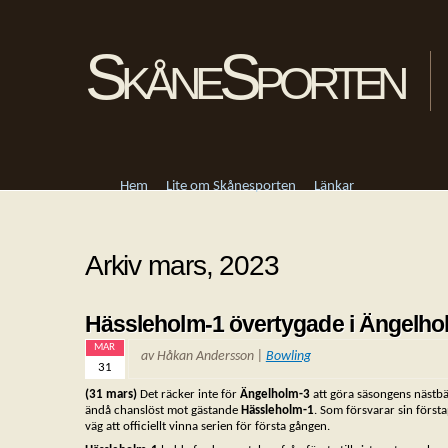
SkåneSporten
Hem
Lite om Skånesporten
Länkar
Arkiv mars, 2023
Hässleholm-1 övertygade i Ängelho
MAR
av Håkan Andersson |
Bowling
31
(31 mars)
Det räcker inte för
Ängelholm-3
att göra säsongens nästbä
ändå chanslöst mot gästande
Hässleholm-1
. Som försvarar sin första
väg att officiellt vinna serien för första gången.