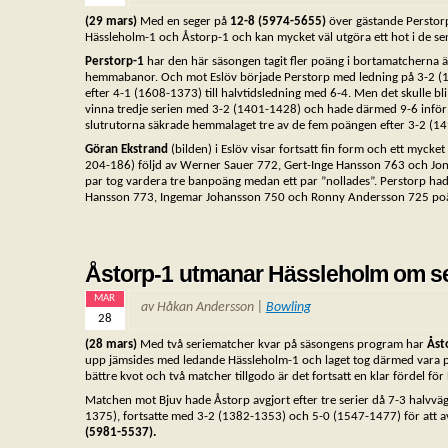
(29 mars)
Med en seger på
12-8 (5974-5655)
över gästande Perstor
Hässleholm-1 och Åstorp-1 och kan mycket väl utgöra ett hot i de senar
Perstorp-1
har den här säsongen tagit fler poäng i bortamatcherna 
hemmabanor. Och mot Eslöv började Perstorp med ledning på 3-2 (14
efter 4-1 (1608-1373) till halvtidsledning med 6-4. Men det skulle b
vinna tredje serien med 3-2 (1401-1428) och hade därmed 9-6 inför s
slutrutorna säkrade hemmalaget tre av de fem poängen efter 3-2 (1
Göran Ekstrand
(bilden) i Eslöv visar fortsatt fin form och ett myc
204-186) följd av Werner Sauer 772, Gert-Inge Hansson 763 och Jonn
par tog vardera tre banpoäng medan ett par ”nollades”. Perstorp hade
Hansson 773, Ingemar Johansson 750 och Ronny Andersson 725 po
Åstorp-1 utmanar Hässleholm om s
MAR
av Håkan Andersson |
Bowling
28
(28 mars)
Med två seriematcher kvar på säsongens program har
Åst
upp jämsides med ledande Hässleholm-1 och laget tog därmed vara 
bättre kvot och två matcher tillgodo är det fortsatt en klar fördel för
Matchen mot Bjuv hade Åstorp avgjort efter tre serier då 7-3 halvväg
1375), fortsatte med 3-2 (1382-1353) och 5-0 (1547-1477) för att av
(5981-5537).