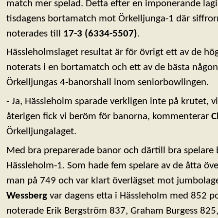
match mer spelad. Detta efter en imponerande lagi
tisdagens bortamatch mot Örkelljunga-1 där siffro
noterades till
17-3 (6334-5507)
.
Hässleholmslaget resultat är för övrigt ett av de h
noterats i en bortamatch och ett av de bästa någons
Örkelljungas 4-banorshall inom seniorbowlingen.
- Ja, Hässleholm sparade verkligen inte på krutet, v
återigen fick vi beröm för banorna, kommenterar
C
Örkelljungalaget.
Med bra preparerade banor och därtill bra spelare bl
Hässleholm-1. Som hade fem spelare av de åtta öv
man på 749 och var klart överlägset mot jumbolage
Wessberg
var dagens etta i Hässleholm med 852 po
noterade Erik Bergström 837, Graham Burgess 825,