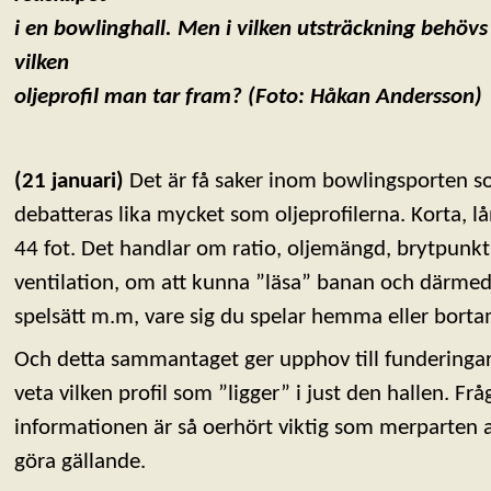
i en bowlinghall. M
en i vilken utsträckning behöv
vilken
oljeprofil man tar fram? (Foto:
Håkan Andersson)
(21 januari)
Det är få saker inom bowlingsporten s
debatteras lika mycket som oljeprofilerna. Korta, l
44 fot. Det handlar om ratio, oljemängd, brytpunkt
ventilation, om att kunna ”läsa” banan och därmed vä
spelsätt m.m, vare sig du spelar hemma eller bort
Och detta sammantaget ger upphov till funderingar 
veta vilken profil som ”ligger” i just den hallen. F
informationen är så oerhört viktig som merparten a
göra gällande.