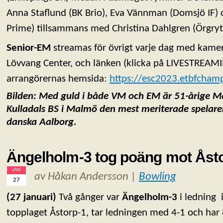
Anna Staflund (BK Brio), Eva Vännman (Domsjö IF) 
Prime) tillsammans med Christina Dahlgren (Örgryte
Senior-EM
streamas för övrigt varje dag med kamer
Lövvang Center, och länken (klicka på LIVESTREAMI
arrangörernas hemsida:
https://esc2023.etbfchamp
Bilden:
Med guld i både VM och EM är 51-årige Ma
Kulladals BS i Malmö den
mest meriterade spelaren
danska Aalborg.
Ängelholm-3 tog poäng mot Åst
JAN
av Håkan Andersson |
Bowling
27
(27 januari)
Två gånger var
Ängelholm-3
i ledning
topplaget Åstorp-1, tar ledningen med 4-1 och har 8-