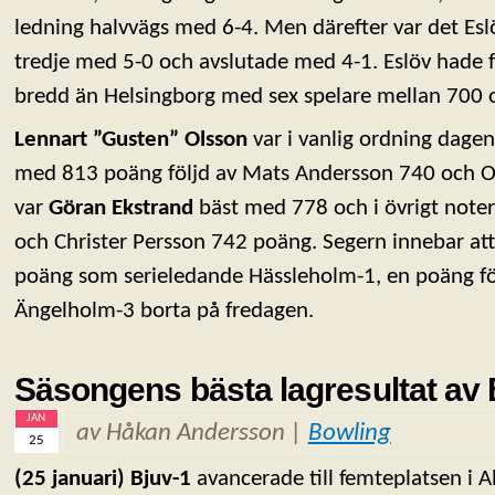
ledning halvvägs med 6-4. Men därefter var det E
tredje med 5-0 och avslutade med 4-1. Eslöv hade fö
bredd än Helsingborg med sex spelare mellan 700 
Lennart ”Gusten” Olsson
var i vanlig ordning dage
med 813 poäng följd av Mats Andersson 740 och Ov
var
Göran Ekstrand
bäst med 778 och i övrigt not
och Christer Persson 742 poäng. Segern innebar at
poäng som serieledande Hässleholm-1, en poäng f
Ängelholm-3 borta på fredagen.
Säsongens bästa lagresultat av 
JAN
av Håkan Andersson |
Bowling
25
(25 januari) Bjuv-1
avancerade till femteplatsen i Al