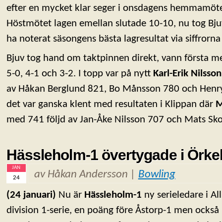
efter en mycket klar seger i onsdagens hemmamö
Höstmötet lagen emellan slutade 10-10, nu tog Bju
ha noterat säsongens bästa lagresultat via siffrorn
Bjuv tog hand om taktpinnen direkt, vann första m
5-0, 4-1 och 3-2. I topp var på nytt
Karl-Erik Nilsson
av Håkan Berglund 821, Bo Månsson 780 och Henr
det var ganska klent med resultaten i Klippan där
M
med 741 följd av Jan-Åke Nilsson 707 och Mats Sk
Hässleholm-1 övertygade i Örkel
JAN
av Håkan Andersson |
Bowling
24
(24 januari)
Nu är
Hässleholm-1
ny serieledare i Al
division 1-serie, en poäng före Åstorp-1 men ocks