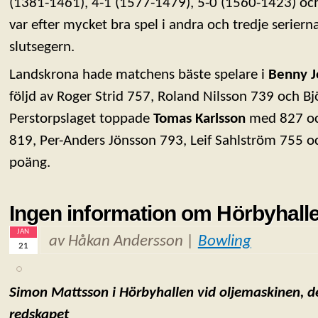
(1381-1461), 4-1 (1577-1479), 5-0 (1560-1423) oc
var efter mycket bra spel i andra och tredje seriern
slutsegern.
Landskrona hade matchens bäste spelare i
Benny 
följd av Roger Strid 757, Roland Nilsson 739 och Bjö
Perstorpslaget toppade
Tomas Karlsson
med 827 oc
819, Per-Anders Jönsson 793, Leif Sahlström 755 
poäng.
Ingen information om Hörbyhallen
JAN
av Håkan Andersson |
Bowling
21
Simon Mattsson i Hörbyhallen vid oljemaskinen, de
redskapet