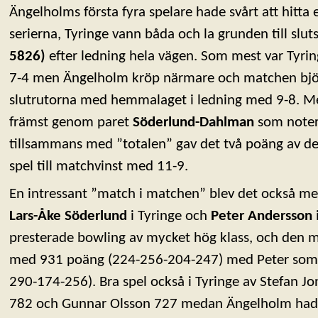
Ängelholms första fyra spelare hade svårt att hitta et
serierna, Tyringe vann båda och la grunden till sl
5826)
efter ledning hela vägen. Som mest var Tyrin
7-4 men Ängelholm kröp närmare och matchen bjöd
slutrutorna med hemmalaget i ledning med 9-8. Me
främst genom paret
Söderlund-Dahlman
som noter
tillsammans med ”totalen” gav det två poäng av d
spel till matchvinst med 11-9.
En intressant ”match i matchen” blev det också mel
Lars-Åke Söderlund
i Tyringe och
Peter Andersson
presterade bowling av mycket hög klass, och den 
med 931 poäng (224-256-204-247) med Peter som
290-174-256). Bra spel också i Tyringe av Stefan 
782 och Gunnar Olsson 727 medan Ängelholm hade