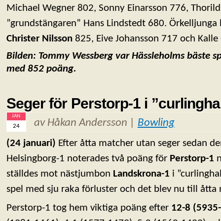
Michael Wegner 802, Sonny Einarsson 776, Thoril
”grundstängaren” Hans Lindstedt 680. Örkelljunga 
Christer Nilsson
825, Eive Johansson 717 och Kalle
Bilden: Tommy Wessberg var Hässleholms bäste sp
med 852 poäng.
Seger för Perstorp-1 i ”curlingha
JAN
av Håkan Andersson |
Bowling
24
(24 januari)
Efter åtta matcher utan seger sedan d
Helsingborg-1 noterades två poäng för
Perstorp-1
n
ställdes mot nästjumbon
Landskrona-1
i ”curlinghal
spel med sju raka förluster och det blev nu till åtta
Perstorp-1 tog hem viktiga poäng efter
12-8 (5935