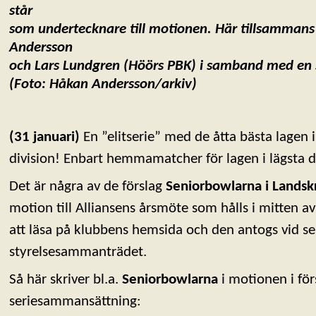
står
som
undertecknare till motionen. Här tillsamma
Andersson
och Lars
Lundgren (Höörs PBK) i samband med en s
(Foto: Håkan Andersson/arkiv)
(31 januari)
En ”elitserie” med de åtta bästa lagen 
division! Enbart hemmamatcher för lagen i lägsta d
Det är några av de förslag
Seniorbowlarna i Lands
motion till Alliansens årsmöte som hålls i mitten a
att läsa på klubbens hemsida och den antogs vid s
styrelsesammanträdet.
Så här skriver bl.a.
Seniorbowlarna
i motionen i för
seriesammansättning: