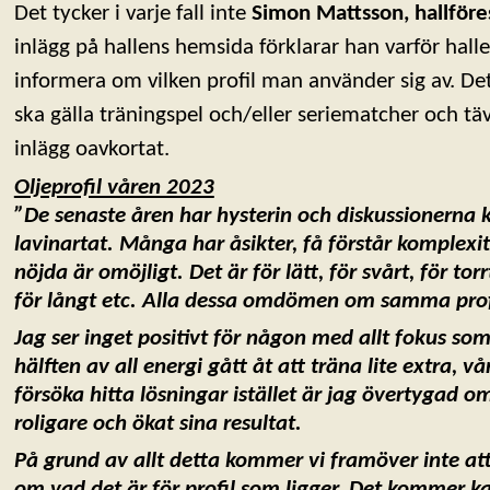
Det tycker i varje fall inte
Simon Mattsson, hallföre
inlägg på hallens hemsida förklarar han varför halle
informera om vilken profil man använder sig av. De
ska gälla träningspel och/eller seriematcher och tä
inlägg oavkortat.
Oljeprofil våren 2023
”De senaste åren har hysterin och diskussionerna kr
lavinartat. Många har åsikter, få förstår komplexit
nöjda är omöjligt. Det är för lätt, för svårt, för torr
för långt etc. Alla dessa omdömen om samma prof
Jag ser inget positivt för någon med allt fokus so
hälften av all energi gått åt att träna lite extra, v
försöka hitta lösningar istället är jag övertygad om
roligare och ökat sina resultat.
På grund av allt detta kommer vi framöver inte a
om vad det är för profil som ligger. Det kommer ka