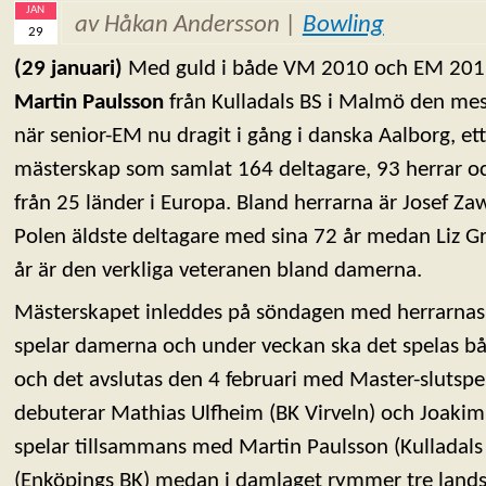
JAN
av Håkan Andersson |
Bowling
29
(29 januari)
Med guld i både VM 2010 och EM 2011
Martin Paulsson
från Kulladals BS i Malmö den mes
när senior-EM nu dragit i gång i danska Aalborg, et
mästerskap som samlat 164 deltagare, 93 herrar o
från 25 länder i Europa. Bland herrarna är Josef Za
Polen äldste deltagare med sina 72 år medan Liz G
år är den verkliga veteranen bland damerna.
Mästerskapet inleddes på söndagen med herrarna
spelar damerna och under veckan ska det spelas b
och det avslutas den 4 februari med Master-slutspel
debuterar Mathias Ulfheim (BK Virveln) och Joakim 
spelar tillsammans med Martin Paulsson (Kulladals
(Enköpings BK) medan i damlaget rymmer tre lands