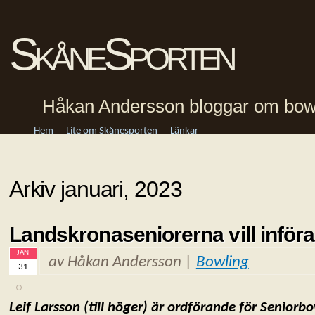
SkåneSporten
Håkan Andersson bloggar om bowling
Hem
Lite om Skånesporten
Länkar
Arkiv januari, 2023
Landskronaseniorerna vill införa 
JAN
av Håkan Andersson |
Bowling
31
Leif Larsson (till höger) är ordförande för Senior