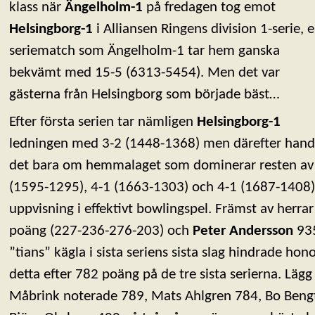
klass när
Ängelholm-1
på fredagen tog emot
Helsingborg-1
i Alliansen Ringens division 1-serie, 
seriematch som Ängelholm-1 tar hem ganska
bekvämt med 15-5 (6313-5454). Men det var
gästerna från Helsingborg som började bäst…
Efter första serien tar nämligen
Helsingborg-1
ledningen med 3-2 (1448-1368) men därefter hand
det bara om hemmalaget som dominerar resten av m
(1595-1295), 4-1 (1663-1303) och 4-1 (1687-1408)
uppvisning i effektivt bowlingspel. Främst av herra
poäng (227-236-276-203) och
Peter Andersson
935
”tians” kägla i sista seriens sista slag hindrade ho
detta efter 782 poäng på de tre sista serierna. Lägg d
Måbrink noterade 789, Mats Ahlgren 784, Bo Ben