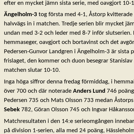
efter en mycket jämn sista serie, med oavgjort 10-
Ängelholm-3
tog första med 4-1, Åstorp kvitterade 
halvvägs in i matchen. Tredje serien blir mycket jä
undan med 3-2 och leder med 8-7 inför slutserien.
hemmaseger, oavgjort och bortavinst och det avgörs
Pedersen-Gunvor Landgren i Ängelholm-3 är sista pa
frislaget, den kommer och duon besegrar Stanislav
matchen slutar 10-10.
Inga höga siffror denna fredag förmiddag, i hemma
över 700 och där noterade
Anders Lund
746 poäng
Pedersen 735 och Mats Olsson 733 medan Åstorps
Sebek
782, Göran Olsson 745 och Ingvar Håkansso
Matchresultaten i den 14:e serieomgången innebar a
på division 1-serien, alla med 24 poäng, Hässleholm