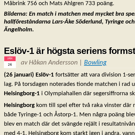
Måbrink 756 och Mats Ahlgren 733 poäng.
Bilderna: En match i matchen med mycket bra spel
hallföreståndarna
Lars-Åke Söderlund, Tyringe oc
Ängelholm.
Eslöv-1 är högsta seriens formst
JAN
av Håkan Andersson |
Bowling
26
(26 januari) Eslöv-1
fortsätter att vara division 1-se
lag. På torsdagen noterades tionde matchen i rad u
Helsingborg-1
i Olympiahallen där segersiffrorna sk
Helsingborg
kom till spel efter två raka vinster d
både Tyringe-1 och Åstorp-1. Men några poäng blev
blev en match där det svängde rejält i resultatnivån.
med 4-1, Helsingborg kom starkt igen i andra, vann