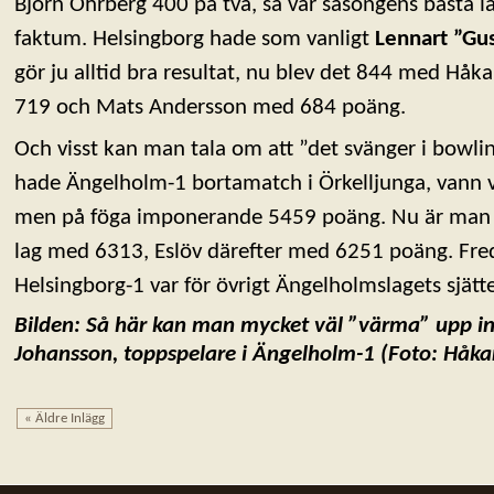
Björn Ohrberg 400 på två, så var säsongens bästa lag
faktum. Helsingborg hade som vanligt
Lennart ”Gu
gör ju alltid bra resultat, nu blev det 844 med Håk
719 och Mats Andersson med 684 poäng.
Och visst kan man tala om att ”det svänger i bowli
hade Ängelholm-1 bortamatch i Örkelljunga, vann v
men på föga imponerande 5459 poäng. Nu är man e
lag med 6313, Eslöv därefter med 6251 poäng. Fre
Helsingborg-1 var för övrigt Ängelholmslagets sjätte
Bilden: Så här kan man mycket väl ”värma” upp in
Johansson, toppspelare i Ängelholm-1 (Foto: Håk
« Äldre Inlägg