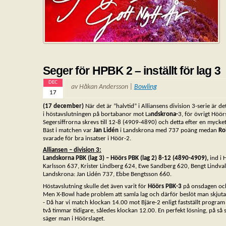
Seger för HPBK 2 – inställt för lag 3
DEC
av Håkan Andersson |
Bowling
17
(17 december)
När det är ”halvtid” i Alliansens division 3-serie är 
i höstavslutningen på bortabanor mot La
ndskrona-
3, för övrigt Höör
Segersiffrorna skrevs till 12-8 (4909-4890) och detta efter en mycket
Bäst i matchen var
Jan Lidén
i Landskrona med 737 poäng medan
Ro
svarade för bra insatser i Höör-2.
Alliansen – division 3:
Landskorna PBK (lag 3) – Höörs PBK (lag 2) 8-12 (4890-4909),
ind i 
Karlsson 637, Krister Lindberg 624, Ewe Sandberg 620, Bengt Lindvall
Landskrona: Jan Lidén 737, Ebbe Bengtsson 660.
Höstavslutning skulle det även varit för
Höörs PBK-3
på onsdagen och
Men X-Bowl hade problem att samla lag och därför beslöt man skjuta p
- Då har vi match klockan 14.00 mot Bjäre-2 enligt fastställt progr
två timmar tidigare, således klockan 12.00. En perfekt lösning, på så sä
säger man i Höörslaget.