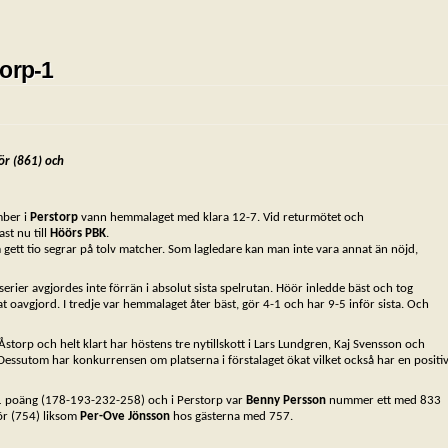
orp-1
ör (861) och
mber i
Perstorp
vann hemmalaget med klara 12-7. Vid returmötet och
st nu till
Höörs PBK
.
 gett tio segrar på tolv matcher. Som lagledare kan man inte vara annat än nöjd,
erier avgjordes inte förrän i absolut sista spelrutan. Höör inledde bäst och tog
oavgjord. I tredje var hemmalaget åter bäst, gör 4-1 och har 9-5 inför sista. Och
storp och helt klart har höstens tre nytillskott i Lars Lundgren, Kaj Svensson och
 Dessutom har konkurrensen om platserna i förstalaget ökat vilket också har en positi
1 poäng (178-193-232-258) och i Perstorp var
Benny Persson
nummer ett med 833
ör (754) liksom
Per-Ove Jönsson
hos gästerna med 757.