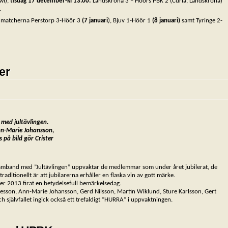
wl),
tisdag 17 december-kl 13.00:
Landskrona 3 – Höörs PBK 2 (Curla, Landskrona)
.
ed matcherna Perstorp 3-Höör 3
(7 januari
), Bjuv 1-Höör 1
(8 januari)
samt Tyringe 2-
er
 med jultävlingen.
Ann-Marie Johansson,
på bild gör Crister
samband med ”Jultävlingen” uppvaktar de medlemmar som under året jubilerat, de
traditionellt är att jubilarerna erhåller en flaska vin av gott märke.
r 2013 firat en betydelsefull bemärkelsedag.
esson, Ann-Marie Johansson, Gerd Nilsson, Martin Wiklund, Sture Karlsson, Gert
h självfallet ingick också ett trefaldigt ”HURRA” i uppvaktningen.