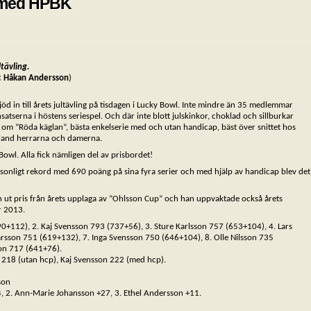
g med HPBK
tävling.
: Håkan Andersson
)
jöd in till årets jultävling på tisdagen i Lucky Bowl. Inte mindre än 35 medlemmar
nsatserna i höstens seriespel. Och där inte blott julskinkor, choklad och sillburkar
 om ”Röda käglan”, bästa enkelserie med och utan handicap, bäst över snittet hos
 bland herrarna och damerna.
l. Alla fick nämligen del av prisbordet!
sonligt rekord med 690 poäng på sina fyra serier och med hjälp av handicap blev det
 ut pris från årets upplaga av ”Ohlsson Cup” och han uppvaktade också årets
r 2013.
0+112), 2. Kaj Svensson 793 (737+56), 3. Sture Karlsson 757 (653+104), 4. Lars
arsson 751 (619+132), 7. Inga Svensson 750 (646+104), 8. Olle Nilsson 735
on 717 (641+76).
218 (utan hcp), Kaj Svensson 222 (med hcp).
son
4, 2. Ann-Marie Johansson +27, 3. Ethel Andersson +11.