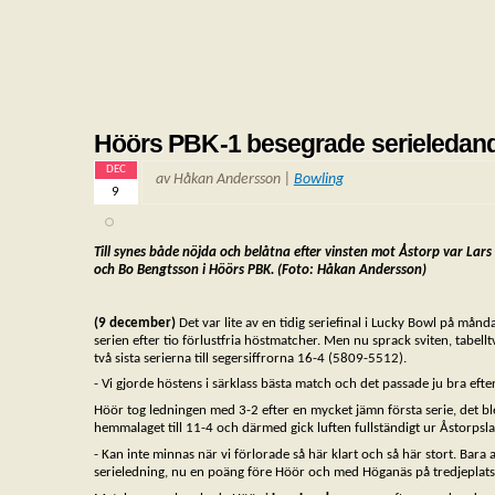
Höörs PBK-1 besegrade serieledan
DEC
av Håkan Andersson |
Bowling
9
Till synes både nöjda och belåtna efter vinsten mot Åstorp var Lar
och Bo Bengtsson i Höörs PBK.
(Foto: Håkan Andersson)
(9 december)
Det var lite av en tidig seriefinal i Lucky Bowl på mån
serien efter tio förlustfria höstmatcher. Men nu sprack sviten, tabell
två sista serierna till segersiffrorna 16-4 (5809-5512).
- Vi gjorde höstens i särklass bästa match och det passade ju bra ef
Höör tog ledningen med 3-2 efter en mycket jämn första serie, det b
hemmalaget till 11-4 och därmed gick luften fullständigt ur Åstorpsla
- Kan inte minnas när vi förlorade så här klart och så här stort. Bara 
serieledning, nu en poäng före Höör och med Höganäs på tredjeplats