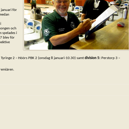
januari för
v medan
i
äsongen och
 spelades i
7 blev för
pektive
Tyringe 2 – Höörs PBK 2 (onsdag 8 januari-10.30) samt
division 5:
Perstorp 3 –
premiären.