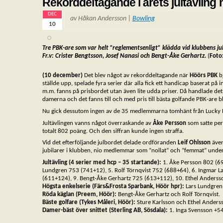
Rekorddeltagande i årets jultävlin
DEC
av Håkan Andersson |
Bowling
10
Tre PBK-are som var helt ”reglementsenligt” klädda vid klubbens jul
Fr.v: Crister Bengtsson,
Josef Nanasi och Bengt-Åke Gerhartz.
(
Foto
(10 december)
Det blev något av rekorddeltagande när
Höörs PBK
b
ställde upp, spelade fyra serier där alla fick ett handicap baserat på i
m.m. fanns på prisbordet utan även lite udda priser. Då handlade det
damerna och det fanns till och med pris till bästa golfande PBK-are
Nu gick dessutom ingen av de 35 medlemmarna tomhänt från Lucky Bow
Jultävlingen vanns något överraskande av
Åke Persson
som satte per
totalt 802 poäng. Och den siffran kunde ingen straffa.
Vid det efterföljande julbordet delade ordföranden
Leif Ohlsson
även
jubilarer i klubben, nio medlemmar som ”nollat” och ”femmat” unde
Jultävling (4 serier med hcp – 35 startande):
1. Åke Persson 802 (69
Lundgren 753 (741+12), 5. Rolf Törnqvist 752 (688+64), 6. Ingmar L
(611+124), 9. Bengt-Åke Gerhartz 725 (613+112), 10. Ethel Anderss
Högsta enkelserie (Färs&Frosta Sparbank, Höör hpr):
Lars Lundgren 
Röda käglan (Preem, Höör):
Bengt-Åke Gerhartz och Rolf Törnqvist.
Bäste golfare (Tykes Måleri, Höör):
Sture Karlsson och Ethel Anders
Damer-bäst över snittet (Sterling AB, Sösdala):
1. Inga Svensson +5