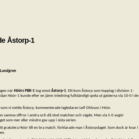
de Åstorp-1
s Lundgren
dagen när
Höörs PBK-1
tog emot
Åstorp-1
. Dit kom Åstorp som topplag i division 1-
tvåan Höör-1 kunde efter en jämn inledning fullständigt spela ut gästerna via 10-0 i de
tersom vi mötte Åstorp, kommenterade lagledaren Leif Ohlsson i Höör.
lev samma siffror i andra och då stod matchen och vägde. Men via 5-0 avgör
get som mer eller mindre gav upp i sista serien.
att gratulera Höör till en bra match, förklarade man i Åstorpslaget. Som dock är kvar i
en.