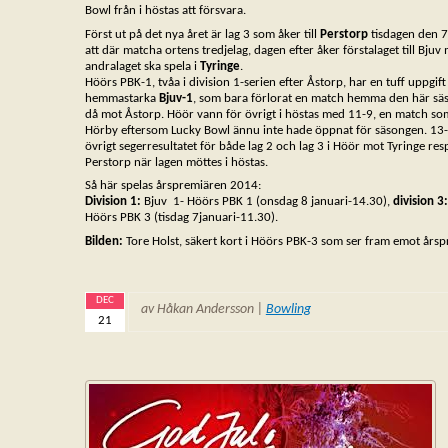
Bowl från i höstas att försvara.
Först ut på det nya året är lag 3 som åker till
Perstorp
tisdagen den 7 
att där matcha ortens tredjelag, dagen efter åker förstalaget till Bju
andralaget ska spela i
Tyringe
.
Höörs PBK-1, tvåa i division 1-serien efter Åstorp, har en tuff uppgift 
hemmastarka
Bjuv-1
, som bara förlorat en match hemma den här s
då mot Åstorp. Höör vann för övrigt i höstas med 11-9, en match som
Hörby eftersom Lucky Bowl ännu inte hade öppnat för säsongen. 13-
övrigt segerresultatet för både lag 2 och lag 3 i Höör mot Tyringe res
Perstorp när lagen möttes i höstas.
Så här spelas årspremiären 2014:
Division 1:
Bjuv 1- Höörs PBK 1 (onsdag 8 januari-14.30),
division 3:
Höörs PBK 3 (tisdag 7januari-11.30).
Bilden:
Tore Holst, säkert kort i Höörs PBK-3 som ser fram emot års
DEC
av Håkan Andersson |
Bowling
21