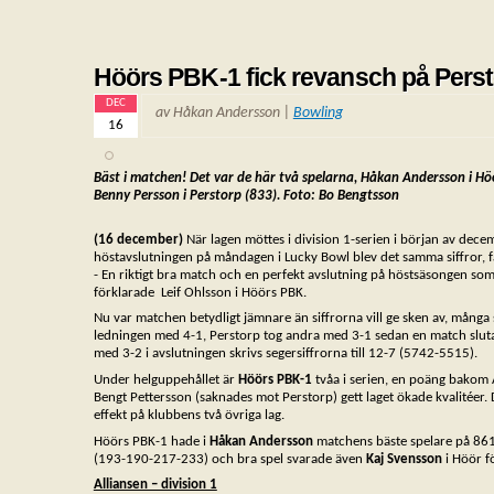
Höörs PBK-1 fick revansch på Perst
DEC
av Håkan Andersson |
Bowling
16
Bäst i matchen! Det var de här två spelarna, Håkan Andersson i Hö
Benny
Persson i Perstorp (833). Foto: Bo Bengtsson
(16 december)
När lagen möttes i division 1-serien i början av dece
höstavslutningen på måndagen i Lucky Bowl blev det samma siffror, fa
- En riktigt bra match och en perfekt avslutning på höstsäsongen som
förklarade Leif Ohlsson i Höörs PBK.
Nu var matchen betydligt jämnare än siffrorna vill ge sken av, många s
ledningen med 4-1, Perstorp tog andra med 3-1 sedan en match slutat 
med 3-2 i avslutningen skrivs segersiffrorna till 12-7 (5742-5515).
Under helguppehållet är
Höörs PBK-1
tvåa i serien, en poäng bakom Å
Bengt Pettersson (saknades mot Perstorp) gett laget ökade kvalitéer.
effekt på klubbens två övriga lag.
Höörs PBK-1 hade i
Håkan Andersson
matchens bäste spelare på 86
(193-190-217-233) och bra spel svarade även
Kaj Svensson
i Höör f
Alliansen – division 1