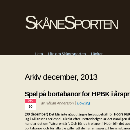
SkåneSporten
Hem
Lite om Skånesporten
Länkar
Arkiv december, 2013
Spel på bortabanor för HPBK i årsp
DEC
av Håkan Andersson |
Bowling
30
(30 december)
Det blir inte något längre helguppehåll för
Höörs PB
lag i Alliansens seriespel. Direkt efter Trettonhelgen är det nämligen 
handlar det om ”vårpremiär”. Och för de tre lagen i Höör blir det spe
bortabanor och för alla tre gäller att de har en seger på hemmabano