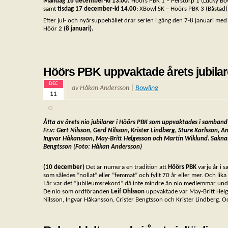
Måndag 16 december-kl 13.00:
Höörs PBK 1 – Perstorp 1 (Lucky Bo
samt
tisdag 17 december-kl 14.00
: XBowl SK – Höörs PBK 3 (Båstad)
Efter jul- och nyårsuppehållet drar serien i gång den 7-8 januari m
Höör 2
(8 januari).
Höörs PBK uppvaktade årets jubilar
DEC
av Håkan Andersson |
Bowling
11
Åtta av årets nio jubilarer i Höörs PBK som uppvaktades i samband
Fr.v: Gert
Nilsson, Gerd Nilsson, Krister Lindberg, Sture Karlsson, 
Ingvar
Håkansson, May-Britt Helgesson och Martin Wiklund. Saknas 
Bengtsson (Foto: Håkan Andersson)
(10 december)
Det är numera en tradition att
Höörs PBK
varje år i 
som således ”nollat” eller ”femmat” och fyllt 70 år eller mer. Och lika 
I år var det ”jubileumsrekord” då inte mindre än nio medlemmar unde
De nio som ordföranden
Leif Ohlsson
uppvaktade var May-Britt Helg
Nilsson, Ingvar Håkansson, Crister Bengtsson och Krister Lindberg. Oc