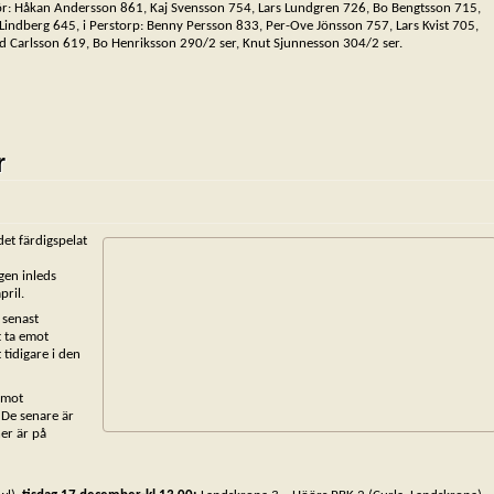
ör: Håkan Andersson 861, Kaj Svensson 754, Lars Lundgren 726, Bo Bengtsson 715,
Lindberg 645, i Perstorp: Benny Persson 833, Per-Ove Jönsson 757, Lars Kvist 705,
d Carlsson 619, Bo Henriksson 290/2 ser, Knut Sjunnesson 304/2 ser.
r
det färdigspelat
gen inleds
pril.
 senast
 ta emot
tidigare i den
 mot
. De senare är
er är på