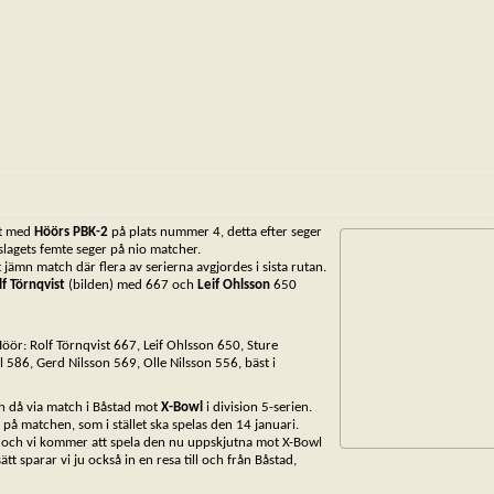
det med
Höörs PBK-2
på plats nummer 4, detta efter seger
slagets femte seger på nio matcher.
 jämn match där flera av serierna avgjordes i sista rutan.
lf Törnqvist
(bilden) med 667 och
Leif Ohlsson
650
Höör: Rolf Törnqvist 667, Leif Ohlsson 650, Sture
 586, Gerd Nilsson 569, Olle Nilsson 556, bäst i
 då via match i Båstad mot
X-Bowl
i division 5-serien.
å matchen, som i stället ska spelas den 14 januari.
am och vi kommer att spela den nu uppskjutna mot X-Bowl
tt sparar vi ju också in en resa till och från Båstad,