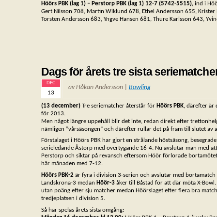
Höörs PBK (lag 1) – Perstorp PBK (lag 1) 12-7 (5742-5515),
ind i Hö
Gert Nilsson 708, Martin Wiklund 678, Ethel Andersson 655, Krister 
Torsten Andersson 683, Yngve Hansen 681, Thure Karlsson 643, Yvin
Dags för årets tre sista seriematche
DEC
av Håkan Andersson |
Bowling
13
(13 december)
Tre seriematcher återstår för
Höörs PBK
, därefter är 
för 2013.
Men något längre uppehåll blir det inte, redan direkt efter trettonhel
nämligen ”vårsäsongen” och därefter rullar det på fram till slutet av a
Förstalaget i Höörs PBK har gjort en strålande höstsäsong, besegrade
serieledande Åstorp med övertygande 16-4. Nu avslutar man med att
Perstorp och siktar på revansch eftersom Höör förlorade bortamötet 
här månaden med 7-12.
Höörs PBK-2
är fyra i division 3-serien och avslutar med bortamatch
Landskrona-3 medan
Höör-3
åker till Båstad för att där möta X-Bowl
utan poäng efter sju matcher medan Höörslaget efter flera bra match
tredjeplatsen i division 5.
Så här spelas årets sista omgång: