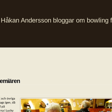
Håkan Andersson bloggar om bowling från
remiären
K
och övriga
dags igen, då
l på
rna i Lucky