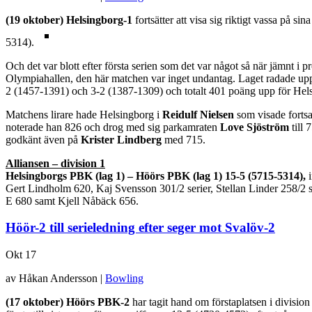
(19 oktober) Helsingborg-1
fortsätter att visa sig riktigt vassa p
5314).
Och det var blott efter första serien som det var något så när jämnt i pr
Olympiahallen, den här matchen var inget undantag. Laget radade upp
2 (1457-1391) och 3-2 (1387-1309) och totalt 401 poäng upp för Hels
Matchens lirare hade Helsingborg i
Reidulf Nielsen
som visade fortsa
noterade han 826 och drog med sig parkamraten
Love Sjöström
till 
godkänt även på
Krister Lindberg
med 715.
Alliansen – division 1
Helsingborgs PBK (lag 1) – Höörs PBK (lag 1) 15-5 (5715-5314),
Gert Lindholm 620, Kaj Svensson 301/2 serier, Stellan Linder 258/2 
E 680 samt Kjell Nåbäck 656.
Höör-2 till serieledning efter seger mot Svalöv-2
Okt
17
av Håkan Andersson |
Bowling
(17 oktober) Höörs PBK-2
har tagit hand om förstaplatsen i division