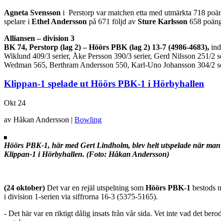
Agneta Svensson
i Perstorp var matchen etta med utmärkta 718 poä
spelare i
Ethel Andersson
på 671 följd av
Sture Karlsson
658 poäng
Alliansen – division 3
BK 74, Perstorp (lag 2) – Höörs PBK (lag 2) 13-7 (4986-4683),
ind
Wiklund 409/3 serier, Åke Persson 390/3 serier, Gerd Nilsson 251/2 
Wedman 565, Berthram Andersson 550, Karl-Uno Johansson 304/2 se
Klippan-1 spelade ut Höörs PBK-1 i Hörbyhallen
Okt
24
av Håkan Andersson |
Bowling
Höörs PBK-1, här med Gert Lindholm, blev helt utspelade när ma
Klippan-1 i Hörbyhallen. (Foto: Håkan Andersson)
(24 oktober)
Det var en rejäl utspelning som
Höörs PBK-1
bestods 
i division 1-serien via siffrorna 16-3 (5375-5165).
- Det här var en riktigt dålig insats från vår sida. Vet inte vad de