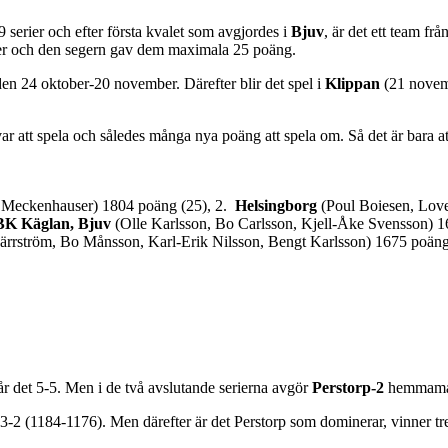
serier och efter första kvalet som avgjordes i
Bjuv
, är det ett team frå
er och den segern gav dem maximala 25 poäng.
en 24 oktober-20 november. Därefter blir det spel i
Klippan
(21 nove
r att spela och således många nya poäng att spela om. Så det är bara a
rl Meckenhauser) 1804 poäng (25), 2.
Helsingborg
(Poul Boiesen, Love
BK Käglan, Bjuv
(Olle Karlsson, Bo Carlsson, Kjell-Åke Svensson) 1
rrström, Bo Månsson, Karl-Erik Nilsson, Bengt Karlsson) 1675 poäng
tår det 5-5. Men i de två avslutande serierna avgör
Perstorp-2
hemmama
a 3-2 (1184-1176). Men därefter är det Perstorp som dominerar, vinner