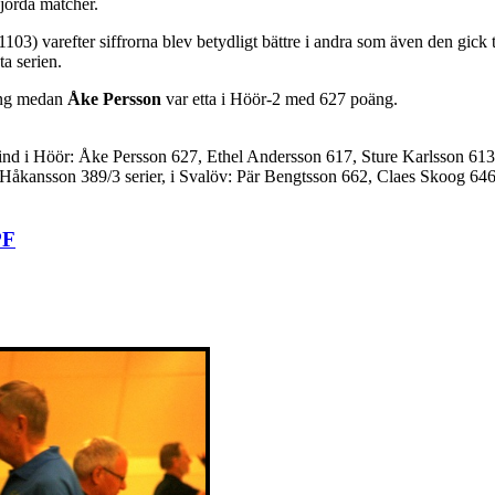
gjorda matcher.
1103) varefter siffrorna blev betydligt bättre i andra som även den gick
a serien.
ng medan
Åke Persson
var etta i Höör-2 med 627 poäng.
ind i Höör: Åke Persson 627, Ethel Andersson 617, Sture Karlsson 6
var Håkansson 389/3 serier, i Svalöv: Pär Bengtsson 662, Claes Skoog 
PF