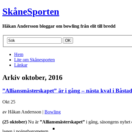
SkåneSporten
Håkan Andersson bloggar om bowling från elit till bredd
Hem
Lite om Skånesporten
Länkar
Arkiv oktober, 2016
”Alliansmästerskapet” är i gång – nästa kval i Båsta
Okt
25
av Håkan Andersson |
Bowling
(25 oktober)
Nu är
”Alliansmästerskapet”
i gång, säsongens nyhet dä
lagen i poängbarometern.