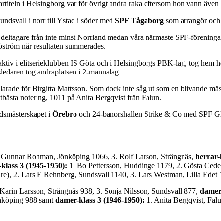
artiteln i Helsingborg var för övrigt andra raka eftersom hon vann även i
undsvall i norr till Ystad i söder med
SPF Tågaborg
som arrangör oc
deltagare från inte minst Norrland medan våra närmaste SPF-föreningar 
jöström när resultaten summerades.
tiv i elitserieklubben IS Göta och i Helsingborgs PBK-lag, tog hem herr
sledaren tog andraplatsen i 2-mannalag.
larade för Birgitta Mattsson. Som dock inte såg ut som en blivande mästa
stbästa notering, 1011 på Anita Bergqvist frän Falun.
ndsmästerskapet i
Örebro
och 24-banorshallen Strike & Co med SPF Gl
. Gunnar Rohman, Jönköping 1066, 3. Rolf Larson, Strängnäs,
herrar-
-klass 3 (1945-1950):
1. Bo Pettersson, Huddinge 1179, 2. Gösta Ced
are), 2. Lars E Rehnberg, Sundsvall 1140, 3. Lars Westman, Lilla Edet 
 Karin Larsson, Strängnäs 938, 3. Sonja Nilsson, Sundsvall 877,
damer-
Jönköping 988 samt
damer-klass 3 (1946-1950):
1. Anita Bergqvist, Fal