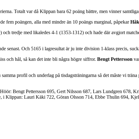
 serierna. Totalt var då Klippan bara 62 poäng bättre, men vinner samtlig
av de fem poängen, alla med mindre än 10 poängs marginal, påpekar
Håk
ch tredje med likaledes 4-1 (1353-1312) och hade där avgjort matchen 
e senast. Och 5165 i lagresultat är ju inte division 1-klass precis, suc
 och hål, så kan det inte bli några högre siffror.
Bengt Pettersson
var
 ju samma profil och underlag på tisdagsträningarna så det måste vi trän
 Höör: Bengt Pettersson 695, Gert Nilsson 687, Lars Lundgren 678, Kri
, i Klippan: Lauri Käki 722, Göran Olsson 714, Ebbe Thulin 694, Kjel