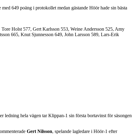
de med 649 poäng i protokollet medan gästande Höör hade sin bästa
9, Tore Holst 577, Gert Karlsson 553, Weine Andersson 525, Amy
ngtsson 665, Knut Sjunnesson 649, John Larsson 589, Lars-Erik
er ledning hela vägen tar Klippan-1 sin första bortavinst för säsongen
, kommenterade
Gert Nilsson
, spelande lagledare i Höör-1 efter