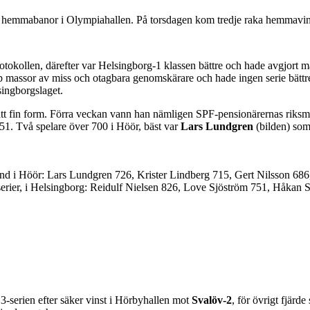
å sina hemmabanor i Olympiahallen. På torsdagen kom tredje raka hemmav
otokollen, därefter var Helsingborg-1 klassen bättre och hade avgjort match
 massor av miss och otagbara genomskärare och hade ingen serie bättr
ingborgslaget.
tt fin form. Förra veckan vann han nämligen SPF-pensionärernas riksm
751. Två spelare över 700 i Höör, bäst var
Lars Lundgren
(bilden) som 
ind i Höör: Lars Lundgren 726, Krister Lindberg 715, Gert Nilsson 6
serier, i Helsingborg: Reidulf Nielsen 826, Love Sjöström 751, Håkan 
 3-serien efter säker vinst i Hörbyhallen mot
Svalöv-2
, för övrigt fjär