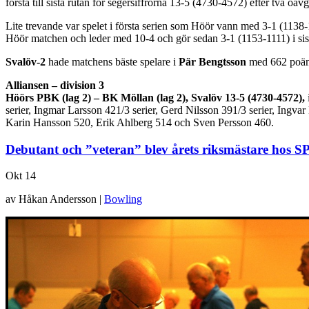
första till sista rutan för segersiffrorna 13-5 (4730-4572) efter två oav
Lite trevande var spelet i första serien som Höör vann med 3-1 (1138-
Höör matchen och leder med 10-4 och gör sedan 3-1 (1153-1111) i sist
Svalöv-2
hade matchens bäste spelare i
Pär Bengtsson
med 662 poä
Alliansen – division 3
Höörs PBK (lag 2) – BK Möllan (lag 2), Svalöv 13-5 (4730-4572),
serier, Ingmar Larsson 421/3 serier, Gerd Nilsson 391/3 serier, Ing
Karin Hansson 520, Erik Ahlberg 514 och Sven Persson 460.
Debutant och ”veteran” blev årets riksmästare hos S
Okt
14
av Håkan Andersson |
Bowling