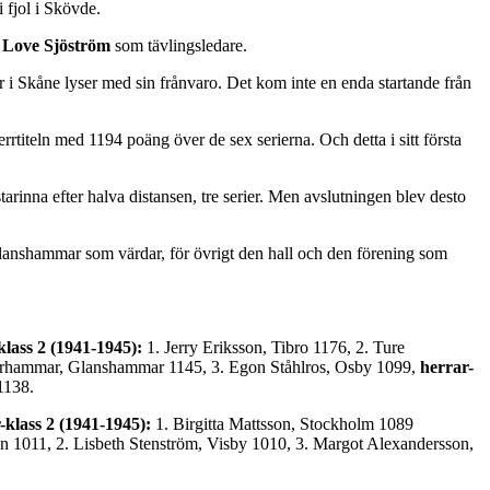
 fjol i Skövde.
h
Love Sjöström
som tävlingsledare.
i Skåne lyser med sin frånvaro. Det kom inte en enda startande från
titeln med 1194 poäng över de sex serierna. Och detta i sitt första
rinna efter halva distansen, tre serier. Men avslutningen blev desto
anshammar som värdar, för övrigt den hall och den förening som
klass 2 (1941-1945):
1. Jerry Eriksson, Tibro 1176, 2. Ture
erhammar, Glanshammar 1145, 3. Egon Ståhlros, Osby 1099,
herrar-
1138.
klass 2 (1941-1945):
1. Birgitta Mattsson, Stockholm 1089
un 1011, 2. Lisbeth Stenström, Visby 1010, 3. Margot Alexandersson,