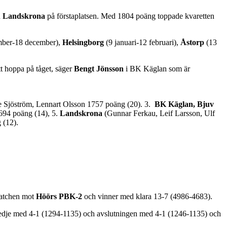
n
Landskrona
på förstaplatsen. Med 1804 poäng toppade kvaretten
mber-18 december),
Helsingborg
(9 januari-12 februari),
Åstorp
(13
tt hoppa på tåget, säger
Bengt Jönsson
i BK Käglan som är
 Sjöström, Lennart Olsson 1757 poäng (20). 3.
BK Käglan, Bjuv
694 poäng (14), 5.
Landskrona
(Gunnar Ferkau, Leif Larsson, Ulf
 (12).
tchen mot
Höörs PBK-2
och vinner med klara 13-7 (4986-4683).
 tredje med 4-1 (1294-1135) och avslutningen med 4-1 (1246-1135) och