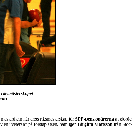
d riksmästerskapet
on).
mästartiteln när årets riksmästerskap för
SPF-pensionärerna
avgjordes
 en ”veteran” på förstaplatsen, nämligen
Birgitta Mattsson
från Stoc