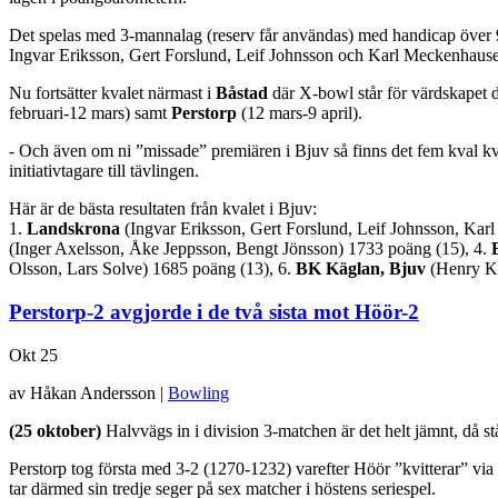
Det spelas med 3-mannalag (reserv får användas) med handicap över 9 
Ingvar Eriksson, Gert Forslund, Leif Johnsson och Karl Meckenhaus
Nu fortsätter kvalet närmast i
Båstad
där X-bowl står för värdskapet d
februari-12 mars) samt
Perstorp
(12 mars-9 april).
- Och även om ni ”missade” premiären i Bjuv så finns det fem kval kva
initiativtagare till tävlingen.
Här är de bästa resultaten från kvalet i Bjuv:
1.
Landskrona
(Ingvar Eriksson, Gert Forslund, Leif Johnsson, Ka
(Inger Axelsson, Åke Jeppsson, Bengt Jönsson) 1733 poäng (15), 4.
Olsson, Lars Solve) 1685 poäng (13), 6.
BK Käglan, Bjuv
(Henry Kä
Perstorp-2 avgjorde i de två sista mot Höör-2
Okt
25
av Håkan Andersson |
Bowling
(25 oktober)
Halvvägs in i division 3-matchen är det helt jämnt, då s
Perstorp tog första med 3-2 (1270-1232) varefter Höör ”kvitterar” vi
tar därmed sin tredje seger på sex matcher i höstens seriespel.