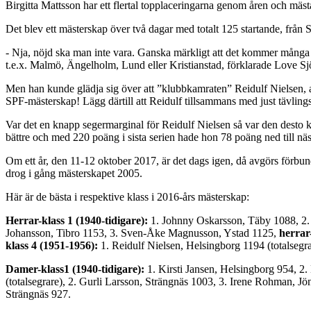
Birgitta Mattsson har ett flertal topplaceringarna genom åren och mäst
Det blev ett mästerskap över två dagar med totalt 125 startande, från S
- Nja, nöjd ska man inte vara. Ganska märkligt att det kommer många 
t.e.x. Malmö, Ängelholm, Lund eller Kristianstad, förklarade Love S
Men han kunde glädja sig över att ”klubbkamraten” Reidulf Nielsen, ak
SPF-mästerskap! Lägg därtill att Reidulf tillsammans med just tävling
Var det en knapp segermarginal för Reidulf Nielsen så var den desto k
bättre och med 220 poäng i sista serien hade hon 78 poäng ned till nä
Om ett år, den 11-12 oktober 2017, är det dags igen, då avgörs förbu
drog i gång mästerskapet 2005.
Här är de bästa i respektive klass i 2016-års mästerskap:
Herrar-klass 1 (1940-tidigare):
1. Johnny Oskarsson, Täby 1088, 2
Johansson, Tibro 1153, 3. Sven-Åke Magnusson, Ystad 1125,
herrar
klass 4 (1951-1956):
1. Reidulf Nielsen, Helsingborg 1194 (totalsegr
Damer-klass1 (1940-tidigare):
1. Kirsti Jansen, Helsingborg 954, 2.
(totalsegrare), 2. Gurli Larsson, Strängnäs 1003, 3. Irene Rohman, 
Strängnäs 927.