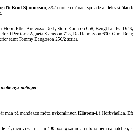
ng där
Knut Sjunnesson
, 89-år om en månad, spelade alldeles strålan
.
 i Höör: Ethel Andersson 671, Sture Karlsson 658, Bengt Lindvall 64
serier, i Perstorp: Agneta Svensson 718, Bo Henriksson 690, Gurli Be
rier samt Tommy Bengtsson 256/2 serier.
n mötte nykomlingen
när man på måndagen mötte nykomlingen
Klippan-1
i Hörbyhallen. Eft
t berodde på, men vi var nästan 400 poäng sämre än i förra hemmamatchen