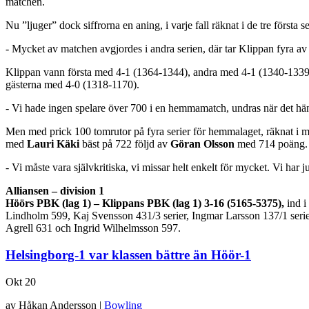
matchen.
Nu ”ljuger” dock siffrorna en aning, i varje fall räknat i de tre första
- Mycket av matchen avgjordes i andra serien, där tar Klippan fyra 
Klippan vann första med 4-1 (1364-1344), andra med 4-1 (1340-1339) o
gästerna med 4-0 (1318-1170).
- Vi hade ingen spelare över 700 i en hemmamatch, undras när det händ
Men med prick 100 tomrutor på fyra serier för hemmalaget, räknat i miss
med
Lauri Käki
bäst på 722 följd av
Göran Olsson
med 714 poäng.
- Vi måste vara självkritiska, vi missar helt enkelt för mycket. Vi har
Alliansen – division 1
Höörs PBK (lag 1) – Klippans PBK (lag 1) 3-16 (5165-5375),
ind i
Lindholm 599, Kaj Svensson 431/3 serier, Ingmar Larsson 137/1 serie
Agrell 631 och Ingrid Wilhelmsson 597.
Helsingborg-1 var klassen bättre än Höör-1
Okt
20
av Håkan Andersson |
Bowling