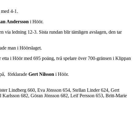
a med 4-1.
an Andersson
i Höör.
via ledning 12-3. Sista rundan blir tämligen avslagen, den tar
kade man i Höörslaget.
 etta i Höör med 695 poäng, två spelare över 700-gränsen i Klippan
a på, förklarade
Gert Nilsson
i Höör.
ster Lindberg 660, Eva Jönsson 654, Stellan Linder 624, Gert
l Karlsson 682, Göran Jönsson 682, Leif Persson 653, Britt-Marie