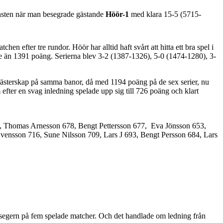
insten när man besegrade gästande
Höör-1
med klara 15-5 (5715-
en efter tre rundor. Höör har alltid haft svårt att hitta ett bra spel i
e än 1391 poäng. Serierna blev 3-2 (1387-1326), 5-0 (1474-1280), 3-
ästerskap på samma banor, då med 1194 poäng på de sex serier, nu
efter en svag inledning spelade upp sig till 726 poäng och klart
86, Thomas Arnesson 678, Bengt Pettersson 677, Eva Jönsson 653,
Svensson 716, Sune Nilsson 709, Lars J 693, Bengt Persson 684, Lars
de segern på fem spelade matcher. Och det handlade om ledning från