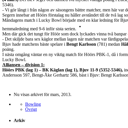
5346).
- Vi gör långt i från någon av säsongens bättre matcher, men här var d
Segern innebar att Höörs förstalag nu håller avståndet till de två lag 
Måndagens match i Lucky Bowl började med en klar ledning för Bjuv vi
hemmaledning med 9-6 inför sista serien.
Men där gick det tungt för Höör som dock lyckades vinna två banpar 
- Det skiljde bara sex käglor mellan lagen när matchen var färdigspela
Bjuv hade matchens bäste spelare i
Bengt Karlsson
(781) medan
Hå
poäng.
I nästa omgång väntar en ny viktig match för Höörs PBK-1, då i form 
Lucky Bowl.
Alliansen – division 1:
Höörs PBK (lag 1) – BK Käglan (lag 1), Bjuv 11-9 (5352-5346),
in
Andersson 597, Bengt-Åke Gerhartz 586, bäst i Bjuv: Bengt Karlsso
Nu visas arkivet för mars, 2013.
Bowling
Övrigt
Arkiv