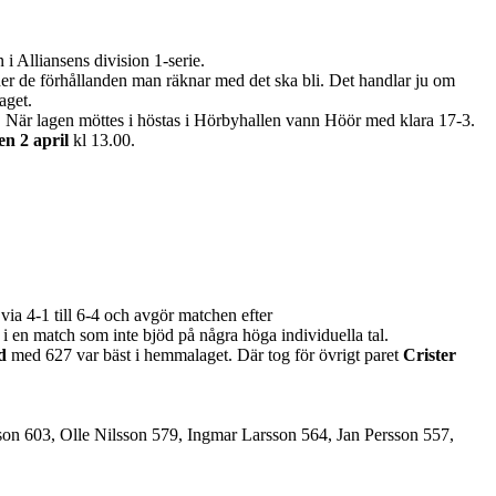
i Alliansens division 1-serie.
under de förhållanden man räknar med det ska bli. Det handlar ju om
aget.
. När lagen möttes i höstas i Hörbyhallen vann Höör med klara 17-3.
en 2 april
kl 13.00.
via 4-1 till 6-4 och avgör matchen efter
) i en match som inte bjöd på några höga individuella tal.
d
med 627 var bäst i hemmalaget. Där tog för övrigt paret
Crister
n 603, Olle Nilsson 579, Ingmar Larsson 564, Jan Persson 557,