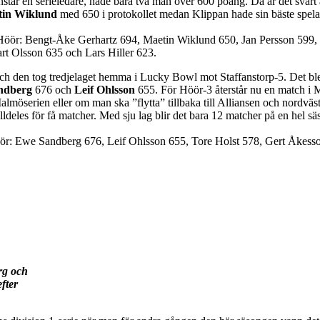
anstår en serieledare, hade bara två man över 600 poäng. Då är det svårt 
tin Wiklund
med 650 i protokollet medan Klippan hade sin bäste spela
Höör: Bengt-Åke Gerhartz 694, Maetin Wiklund 650, Jan Persson 599, 
rt Olsson 635 och Lars Hiller 623.
h den tog tredjelaget hemma i Lucky Bowl mot Staffanstorp-5. Det blev
ndberg
676 och
Leif Ohlsson
655. För Höör-3 återstår nu en match i M
i Malmöserien eller om man ska ”flytta” tillbaka till Alliansen och nordväs
t alldeles för få matcher. Med sju lag blir det bara 12 matcher på en hel 
ör: Ewe Sandberg 676, Leif Ohlsson 655, Tore Holst 578, Gert Åkesso
erg och
fter