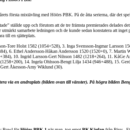
rets första mixtävling med Höörs PBK. På de åtta serierna, där det spe
lottade” ställde upp och förutom att de tre främsta premierades delades de
 utmärkt samarbete ledningen och de kunde sedan konstatera att inget pa
till en sjätteplats.
on-Tore Holst 1582 (1054+528), 3. Inga Svensson-Ingmar Larsson 156
4), 6. Ethel Andersson-Håkan Andersson 1520 (1520+0), 7. Martin Wi
+384), 10. Ingrid Larsson-Gert Nilsson 1482 (1218+264), 11. KåGe 
1258+200), 14. Ingela Ohlsson-Bengt Lilja 1434 (946+488), 15. Gerd
Gert Åkesson-Amy Wiklund (30).
era via en andraplats (bilden ovan till vänster). På högra bilden B
ky Bowl för
Höörs PBK-1
när man tog emot
BK Käglan
från Bjuv . E