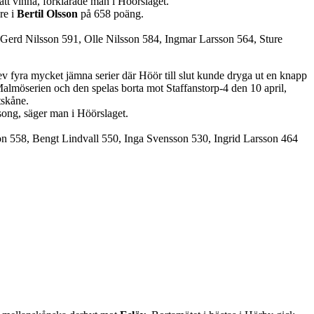
att vinna, förklarade man i Höörslaget.
re i
Bertil Olsson
på 658 poäng.
Gerd Nilsson 591, Olle Nilsson 584, Ingmar Larsson 564, Sture
 fyra mycket jämna serier där Höör till slut kunde dryga ut en knapp
almöserien och den spelas borta mot Staffanstorp-4 den 10 april,
tskåne.
säsong, säger man i Höörslaget.
n 558, Bengt Lindvall 550, Inga Svensson 530, Ingrid Larsson 464