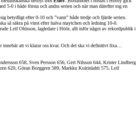
et mellanskånska derbyt mot
Eslöv
. Bortamötet i höstas i Hörby gick
d 5-0 i både första och andra serien och när man därefter tog en
ig betydligt efter 0-10 och ”vann” både tredje och fjärde serien.
ka så säkra på vinst efter halva maytchen och ledning 10-0.
de Leif Ohlsson, lagledare i Höör, allt inför något av rekordpublik i
innebär att vi klarar oss kvar. Och det ska vi definitivt fixa…
ndersson 658, Sven Persson 656, Gert Nilsson 644, Krister Lindberg
ren 620, Göran Borggren 589, Markku Kuirinlahti 575, Leif