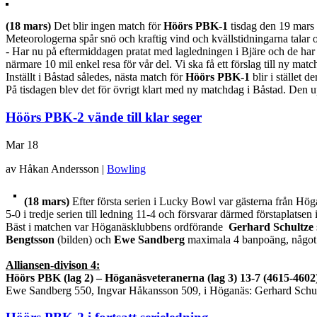
(18 mars)
Det blir ingen match för
Höörs PBK-1
tisdag den 19 mars
Meteorologerna spår snö och kraftig vind och kvällstidningarna talar 
- Har nu på eftermiddagen pratat med lagledningen i Bjäre och de har f
närmare 10 mil enkel resa för vår del. Vi ska få ett förslag till ny ma
Inställt i Båstad således, nästa match för
Höörs PBK-1
blir i stället
På tisdagen blev det för övrigt klart med ny matchdag i Båstad. Den
Höörs PBK-2 vände till klar seger
Mar
18
av Håkan Andersson |
Bowling
(18 mars)
Efter första serien i Lucky Bowl var gästerna från Hö
5-0 i tredje serien till ledning 11-4 och försvarar därmed förstaplatsen
Bäst i matchen var Höganäsklubbens ordförande
Gerhard Schultze
Bengtsson
(bilden) och
Ewe Sandberg
maximala 4 banpoäng, något
Alliansen-divison 4:
Höörs PBK (lag 2) – Höganäsveteranerna (lag 3) 13-7 (4615-4602
Ewe Sandberg 550, Ingvar Håkansson 509, i Höganäs: Gerhard Schu