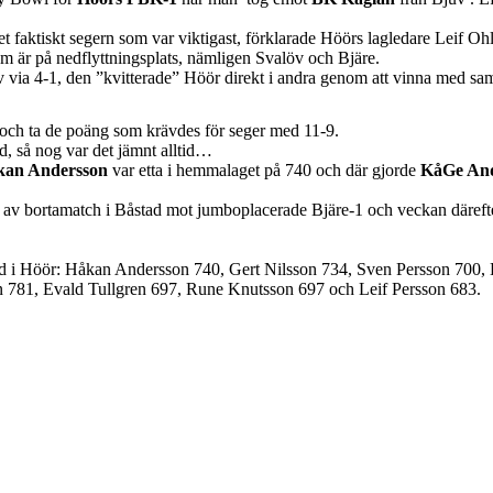
et faktiskt segern som var viktigast, förklarade Höörs lagledare Leif Oh
som är på nedflyttningsplats, nämligen Svalöv och Bjäre.
a 4-1, den ”kvitterade” Höör direkt i andra genom att vinna med samma
och ta de poäng som krävdes för seger med 11-9.
d, så nog var det jämnt alltid…
kan Andersson
var etta i hemmalaget på 740 och där gjorde
KåGe And
av bortamatch i Båstad mot jumboplacerade Bjäre-1 och veckan därefter
d i Höör: Håkan Andersson 740, Gert Nilsson 734, Sven Persson 700,
n 781, Evald Tullgren 697, Rune Knutsson 697 och Leif Persson 683.