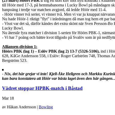
(25 mars) Höörs PBK-1
tog ett stort kliv mot nytt kontrakt i Allia
till Höör med 17-3, på hemmabanorna i Lucky Bowl på måndagen skrevs 
banpoäng i tredje var matchen avgjord, då ledde Höör med 11-4.
- Höör vinner två serier, vi vinner två. Men vi var ju knappat närvara
Nu hade Höör-1 riktigt ”flyt” i inledningen då man tog hem ett par b
- Visst var det så, därför kändes det extra skönt när Sven Persson-Bo
Lucky Bowl.
Nu återstår fyra matcher i division 1-serien för Höörs PBK-1, närmast
- Vi har 7 poäng och bättre kvot tillgodo på Svalöv som är på nedflytt
Alliansen-division 1:
Höörs PBK (lag 1) – Eslöv PBK (lag 2) 13-7 (5326-5106),
ind i Hö
628, KåGe Andersson 558, i Eslöv: Roger Carlström 748, Thomas Ar
Bergström 523.
- Nix, det här grejar vi inte! Kjell-Åke Hellgren och Markku Kurinla
kan bara
konstatera att Höör var bästa laget även den här gången
Vädret stoppar HPBK-match i Båstad
Mar
18
av Håkan Andersson |
Bowling