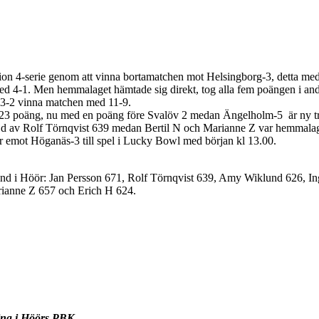
ision 4-serie genom att vinna bortamatchen mot Helsingborg-3, detta med
ed 4-1. Men hemmalaget hämtade sig direkt, tog alla fem poängen i an
 3-2 vinna matchen med 11-9.
 på 23 poäng, nu med en poäng före Svalöv 2 medan Ängelholm-5 är ny 
ljd av Rolf Törnqvist 639 medan Bertil N och Marianne Z var hemmalag
 emot Höganäs-3 till spel i Lucky Bowl med början kl 13.00.
ind i Höör: Jan Persson 671, Rolf Törnqvist 639, Amy Wiklund 626, In
rianne Z 657 och Erich H 624.
ing i Höörs PBK.