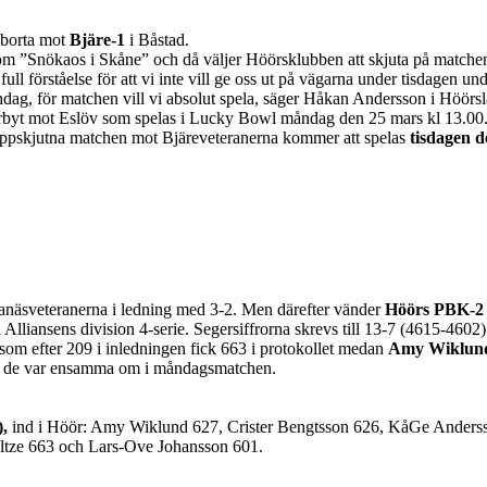
 borta mot
Bjäre-1
i Båstad.
om ”Snökaos i Skåne” och då väljer Höörsklubben att skjuta på matchen 
ull förståelse för att vi inte vill ge oss ut på vägarna under tisdagen 
tchdag, för matchen vill vi absolut spela, säger Håkan Andersson i Höörsl
 derbyt mot Eslöv som spelas i Lucky Bowl måndag den 25 mars kl 13.00
 uppskjutna matchen mot Bjäreveteranerna kommer att spelas
tisdagen d
ganäsveteranerna i ledning med 3-2. Men därefter vänder
Höörs PBK-2
 i Alliansens division 4-serie. Segersiffrorna skrevs till 13-7 (4615-4602
som efter 209 i inledningen fick 663 i protokollet medan
Amy Wiklun
 de var ensamma om i måndagsmatchen.
),
ind i Höör: Amy Wiklund 627, Crister Bengtsson 626, KåGe Andersso
ltze 663 och Lars-Ove Johansson 601.