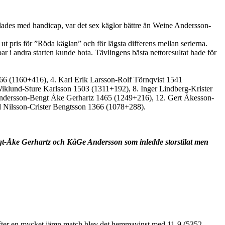
lades med handicap, var det sex käglor bättre än Weine Andersson-
t ut pris för ”Röda käglan” och för lägsta differens mellan serierna.
r i andra starten kunde hota. Tävlingens bästa nettoresultat hade för
6 (1160+416), 4. Karl Erik Larsson-Rolf Törnqvist 1541
klund-Sture Karlsson 1503 (1311+192), 8. Inger Lindberg-Krister
Andersson-Bengt Åke Gerhartz 1465 (1249+216), 12. Gert Åkesson-
 Nilsson-Crister Bengtsson 1366 (1078+288).
engt-Åke Gerhartz och KåGe Andersson som inledde storstilat men
fter en mycket jämn match blev det hemmavinst med 11-9 (5352-