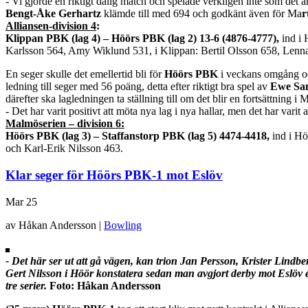
- Vi gjorde en riktigt dålig match och spelade verkligen inte som det 
Bengt-Åke Gerhartz
klämde till med 694 och godkänt även för Ma
r
Alliansen-division 4
:
Klippan PBK (lag 4) – Höörs PBK (lag 2) 13-6 (4876-4777),
ind i 
Karlsson 564, Amy Wiklund 531, i Klippan: Bertil Olsson 658, Lenna
En seger skulle det emellertid bli för
Höörs PBK
i veckans omgång oc
ledning till seger med 56 poäng, detta efter riktigt bra spel av
Ewe Sa
därefter ska lagledningen ta ställning till om det blir en fortsättning 
- Det har varit positivt att möta nya lag i nya hallar, men det har vari
Malmöserien – division 6:
Höörs PBK (lag 3) – Staffanstorp PBK (lag 5) 4474-4418,
ind i Hö
och Karl-Erik Nilsson 463.
Klar seger för Höörs PBK-1 mot Eslöv
Mar
25
av Håkan Andersson |
Bowling
- Det här ser ut att gå vägen, kan trion Jan Persson, Krister Lindb
Gert Nilsson i Höör
konstatera sedan man avgjort derby mot Eslöv e
tre serier.
Foto: Håkan Andersson