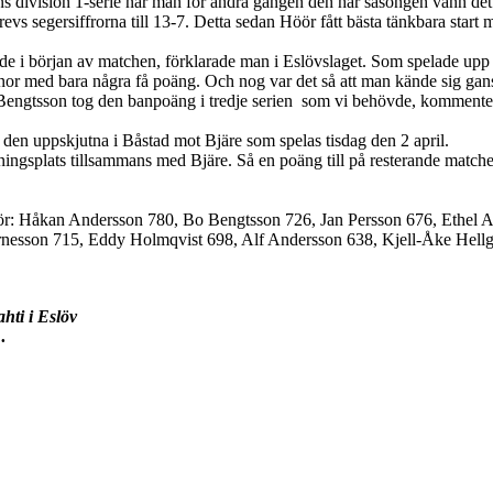
nsens division 1-serie när man för andra gången den här säsongen vann d
segersiffrorna till 13-7. Detta sedan Höör fått bästa tänkbara start me
nde i början av matchen, förklarade man i Eslövslaget. Som spelade upp s
anor med bara några få poäng. Och nog var det så att man kände sig gans
 Bengtsson tog den banpoäng i tredje serien som vi behövde, kommentera
 den uppskjutna i Båstad mot Bjäre som spelas tisdag den 2 april.
ningsplats tillsammans med Bjäre. Så en poäng till på resterande matcher 
ör: Håkan Andersson 780, Bo Bengtsson 726, Jan Persson 676, Ethel A
nesson 715, Eddy Holmqvist 698, Alf Andersson 638, Kjell-Åke Hellg
hti i Eslöv
…