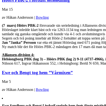
Höörs PBK-2 i fortsatt serieledning
Mar
15
av Håkan Andersson |
Bowling
(7 mars) Höörs PBK-2
försvarade sin serieledning i Alliansens div
Höörslaget inledde klart bäst och via 1263-1134 tog man ledningen m
samlade sig ganska omgående och kunde via 4-1 och avslutninngsvis
Segern och två poäng innebär att Höör-2 fortsätter att toppa serien
Jan ”Janka” Persson
var etta ett jämnt Höörslag med 671 poäng fö
Ny match blir det för Höörs PBK-2 måndagen den 17 mars då man tar
Alliansen-division 4:
Helsiongborg PBK (lag 3) – Höörs PBK (lag 2) 9-11 (4737-4966),
Nilsson 617, Ingvar Håkansson 552, i Helsingborg: Bertil N 659, Ma
Ewe och Bengt tog hem ”Vårmixen”
Mar
5
av Håkan Andersson |
Bowling
Ewe Sandberg och Bengt Lindvall spelade hem årets första mixtävl