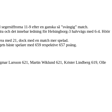
 segersiffrorna 11-9 efter en ganska så ”svängig” match.
dra och det innebar ledning för Helsingborg-3 halvvägs med 6-4. Höör
trea med 21, dock med en match mer spelad.
ets bäste spelare med 659 respektive 657 poäng.
gmar Larsson 621, Martin Wiklund 621, Krister Lindberg 619, Olle