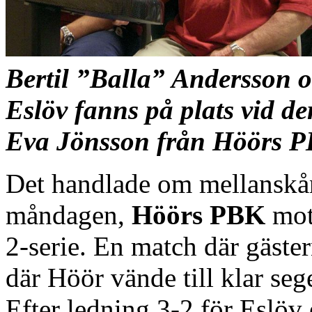
Bertil ”Balla” Andersson 
Eslöv fanns på plats vid d
Eva Jönsson från Höörs P
Det handlade om mellanskå
måndagen,
Höörs PBK
mot 
2-serie. En match där gäst
där Höör vände till klar se
Efter ledning 3-2 för Eslöv e