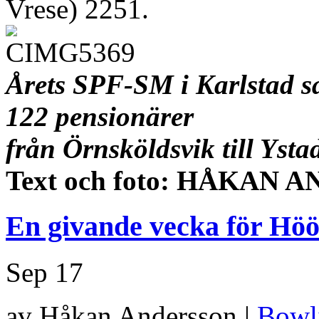
Vrese) 2251.
Årets SPF-SM i Karlstad s
122 pensionärer
från Örnsköldsvik till Ysta
Text och foto: HÅKAN
En givande vecka för Hö
Sep
17
av Håkan Andersson |
Bowl