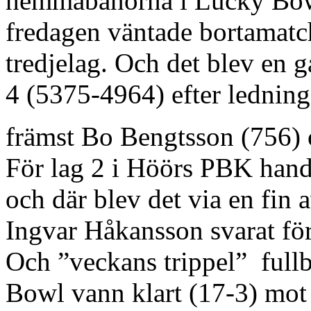
hemmabanorna i Lucky Bowl
fredagen väntade bortamatc
tredjelag. Och det blev en g
4 (5375-4964) efter ledning
främst Bo Bengtsson (756) 
För lag 2 i Höörs PBK hand
och där blev det via en fin
Ingvar Håkansson svarat fö
Och ”veckans trippel” full
Bowl vann klart (17-3) mot