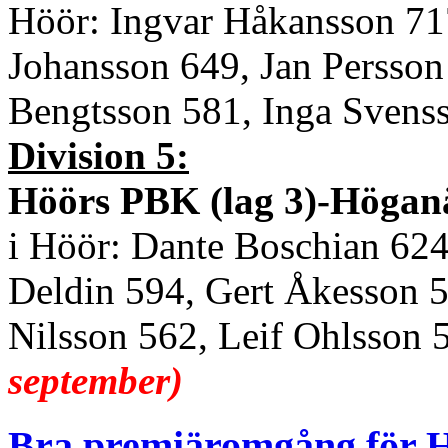
Höör: Ingvar Håkansson 71
Johansson 649, Jan Persso
Bengtsson 581, Inga Svenss
Division 5:
Höörs PBK (lag 3)-Höganäs
i Höör: Dante Boschian 624
Deldin 594, Gert Åkesson 5
Nilsson 562, Leif Ohlsson 
september)
Bra premiäromgång för 