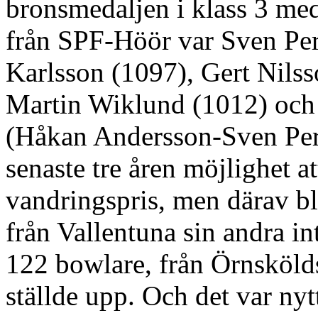
bronsmedaljen i klass 3 me
från SPF-Höör var Sven Per
Karlsson (1097), Gert Nilss
Martin Wiklund (1012) och
(Håkan Andersson-Sven Pers
senaste tre åren möjlighet a
vandringspris, men därav ble
från Vallentuna sin andra i
122 bowlare, från Örnsköldsv
ställde upp. Och det var nyt