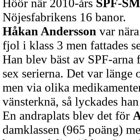
Höör när 2010-års
SPF-S
Nöjesfabrikens 16 banor.
Håkan Andersson
var nära 
fjol i klass 3 men fattades s
Han blev bäst av SPF-arna
sex serierna. Det var länge
men via olika medikamenter 
vänsterknä, så lyckades han 
En andraplats blev det för
A
damklassen (965 poäng) m