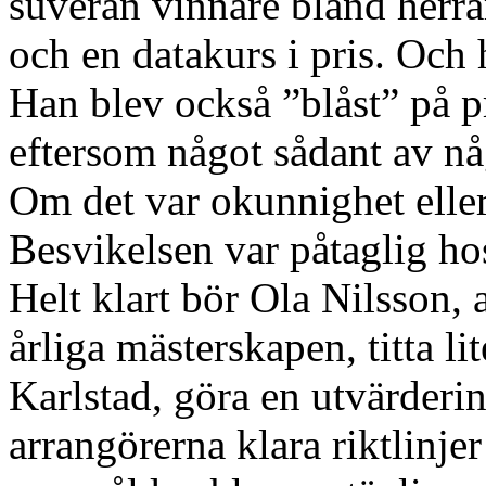
suverän vinnare bland herra
och en datakurs i pris. Och
Han blev också ”blåst” på pr
eftersom något sådant av n
Om det var okunnighet eller 
Besvikelsen var påtaglig h
Helt klart bör Ola Nilsson,
årliga mästerskapen, titta l
Karlstad, göra en utvärderin
arrangörerna klara riktlinje