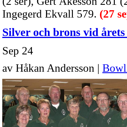
(2 ser), Gert Åkesson 281 (2
Ingegerd Ekvall 579.
(27 s
Silver och brons vid året
Sep
24
av Håkan Andersson |
Bowl