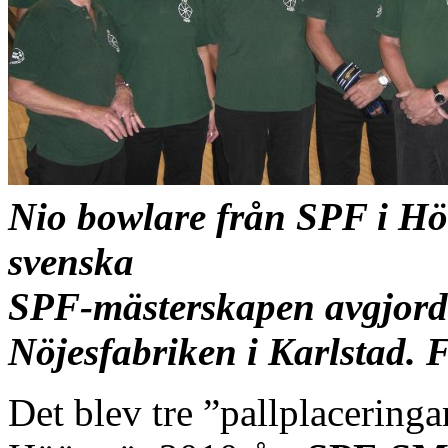
Nio bowlare från SPF i Höö
svenska
SPF-mästerskapen avgjorde
Nöjesfabriken i Karlst
Det blev tre ”pallplacering