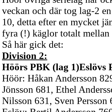
veckan och där tog lag-2 e
10, detta efter en mycket jä
fyra (!) käglor totalt mellan
Så här gick det:
Division 2:
Höörs PBK (lag 1)Eslövs 
Höör: Håkan Andersson 829
Jönsson 681, Ethel Anderss
Nilsson 631, Sven Persson 
Eslöv: Bertil Andersson 76