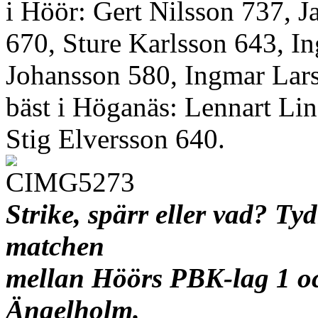
i Höör: Gert Nilsson 737, J
670, Sture Karlsson 643, 
Johansson 580, Ingmar Lar
bäst i Höganäs: Lennart Lin
Stig Elversson 640.
Strike, spärr eller vad? Tyd
matchen
mellan Höörs PBK-lag 1 o
Ängelholm.