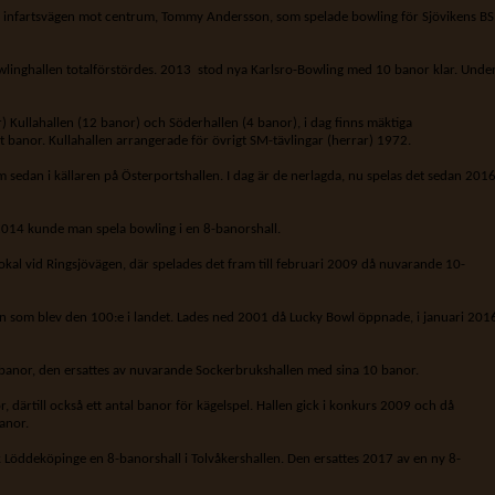
 infartsvägen mot centrum, Tommy Andersson, som spelade bowling för Sjövikens BS
wlinghallen totalförstördes. 2013 stod nya Karlsro-Bowling med 10 banor klar. Unde
r) Kullahallen (12 banor) och Söderhallen (4 banor), i dag finns mäktiga
et banor. Kullahallen arrangerade för övrigt SM-tävlingar (herrar) 1972.
 sedan i källaren på Österportshallen. I dag är de nerlagda, nu spelas det sedan 201
 2014 kunde man spela bowling i en 8-banorshall.
okal vid Ringsjövägen, där spelades det fram till februari 2009 då nuvarande 10-
en som blev den 100:e i landet. Lades ned 2001 då Lucky Bowl öppnade, i januari 201
ex banor, den ersattes av nuvarande Sockerbrukshallen med sina 10 banor.
 därtill också ett antal banor för kägelspel. Hallen gick i konkurs 2009 och då
anor.
ick Löddeköpinge en 8-banorshall i Tolvåkershallen. Den ersattes 2017 av en ny 8-