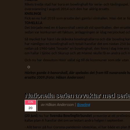
Rikets tredje stad har bara en bowlinghall för serie- och tävlingsspe
översvämning i augusti 2014 och den har aldrig ersatts.
KNISLINGE
Fick en ny hall 2018 som ersatte den gamla i simhallen. Men det är f
TOMELILLA
Det började med en 4-banorshall centralt vid sporthallen, den ersatt
sedan var konkursen ett faktum, anläggningen är idag nerplockad och
Så mycket har hänt i de skånska bowlinghallarna och där bowling k
har nämligen en bowlinghall och totalt handlar det om nästan 250 ban
redan på 1960-talet ”lovade” en bowlinghall, den finns i dag inte ens 
om hallar i Sjöbo och Skurup och att Malmö skulle få en andra och ny
Och nu har dessutom Höör sällat sig till de kommuner som står utan
Hörbys gamla 4-banorshall, där spelades det fram till nuvarande h
ersatte 2009.
(Foto: Håkan Andersson)
Nationella serien avvaktar med serie
JUN
av Håkan Andersson |
Bowling
20
(20 juni)
Nu har
Svenska Bowlingförbundet
presenterat ett prelimin
kallas plan-A handlar det om seriestart andra helgen i september.
- Allt beror på hur Corona-pandemin utvecklas, vi har både en plan B 