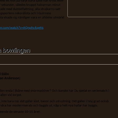
ed ett klot på varje bana satte han kryss efter
,9 sekunder, således knappt halvannan minut
lade med dubbelfattning, alla strajkarna satt
gsportens rekordlista och i Guinness
a visade sig nämligen vara en alldeles utmärkt
ube.com/watch?v=AQnphc6qeNs
a bowlingen
 Eslöv.
kan Andersson)
 den enda i Skåne med snörmaskiner? Och kanske har Du spelat en seriematch i
llen vid torget.
te bara när det gäller klot, banor och utrustning. Det gäller i hög grad också
andra har moderniserats och byggts ut, några helt nya hallar har byggts.
avseende de senaste 10-15 åren.