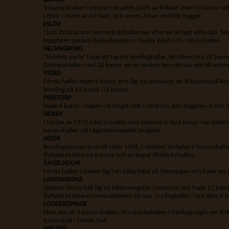
4-banorshallen i centrum ersattes 2005 av X-Bowl med 10 banor vid
i Höör i slutet av 60-talet, och sonen Johan stod för bygget.
ESLÖV
I juni 2010 brann Norrevångshallen ner efter en anlagd eldsvåda, bo
byggtiden spelade Eslövsbowlarna i Lucky Bowl och i Hörbyhallen.
HELSINGBORG
”Sundets pärla” hade ett tag tre bowlinghallar, Idrottens Hus (8 bano
Olympiahallen med 20 banor, en av landets fem största sett till antal
YSTAD
Första hallen hade 4-banor och låg vid simbadet, en 8-banorshall kom
bowling på 12 banor i O´Learys.
PERSTORP
Hade 4 banor i hallen vid torget mitt i centrum, den byggdes ut och
HÖRBY
I början av 1970-talet lyckades man klämma in fyra banor i en källarl
banorshallen vid Lågedammsbadet invigdes.
HÖÖR
Bowlingsporten kom till Höör 1966, i oktober invigdes 4-banorshall
flyttade klubbarna träning och seriespel till Hörbyhallen.
ÄNGELHOLM
Första hallen i staden låg i en källarlokal på Östergatan och hade s
LANDSKRONA
Stadens första hall låg på Rådmansgatan i centrum och hade 12 banor,
flyttade klubbarna verksamheten till nya ”curlinghallen” och dess 8 b
LÖDDEKÖPINGE
Efter det att 4-banorshallen i Korsbackahallen i Kävlinge lagts ner f
banorshall i Center Syd.
MALMÖ