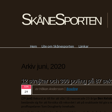
SkåneSporten
Hem
Lite om Skånesporten
Länkar
Arkiv juni, 2020
12 strajkar och 300 poäng på 87 se
JUN
av Håkan Andersson |
Bowling
29
(29 juni)
Rekord är till för att slås! Så resonerade 23-årige
Ben Ketol
bestämde sig för att försöka slå rekordet i att på snabbaste tid göra 
proffsspelaren Tom Dougherty innehade.