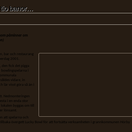
 tio banor…
t som påminner om
on)
n, bar och restaurang
berdag 2001.
den fick det pigga
 bowlingspelarna i
 kommunala
såldes vidare, in
lär visst göra så än i
ott. Nedmonteringen
esta i en enda stor
 lokalen byggas om till
er lönsamt.
n att spelarna och
år tillbaka övergett Lucky Bowl för att fortsätta verksamheten i grannkommunen Hörby