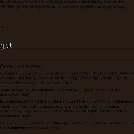
era år sedan eftersom namnet är registrerat på ett norskt företag som bedriver
wl i Höör fick därmed inte använda namnet varför det ändrades till Luckys Lada.
ner…
g ut
g”
på herr- och damsidan?
ister, experter inom sporten, nuvarande och tidigare förbundskaptener samt rutinerade
ektive herr- och damlag som de ansåg varit bäst genom tiderna i Sverige. Inget lätt
 som svenska bowlingspelare haft genom åren.
nde material för klot och banor med den utveckling sporten fått i dag, från
lot som finns i dag?
Gösta Algeskog
(1923-2003) från Göteborg vann i Helsingfors 1954,
Lena Sulkanen
, i
 Venezuela. Frågan var hur dessa prestationer ställer sig i relation till dagens
mansson
till segrar på den amerikanska proffstouren för
Jesper Svensson
. Och var
er han med i ”laget”?
t det är en blandning av före detta aktiva spelare och elitbowlare, spelare som i dag ha
ns på
Swebowls
hemsida via länkarna: