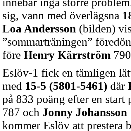
innebar inga större problem
sig, vann med överlägsna
1
Loa Andersson
(bilden) vi
”sommarträningen” föredöm
före
Henry Kärrström
790
Eslöv-1 fick en tämligen lä
med
15-5 (5801-5461)
där
på 833 poäng efter en start 
787 och
Jonny Johansson
kommer Eslöv att prestera b