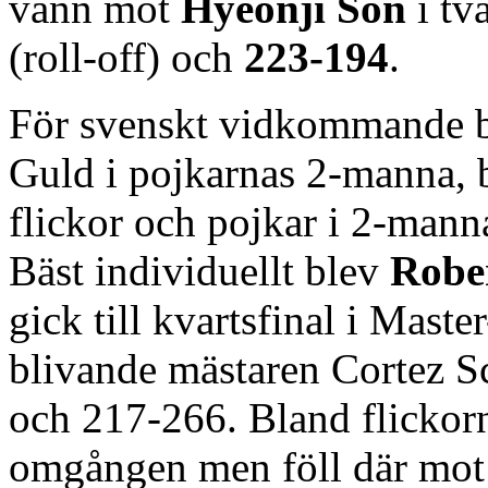
vann mot
Hyeonji Son
i tv
(roll-off) och
223-194
.
För svenskt vidkommande b
Guld i pojkarnas 2-manna, b
flickor och pojkar i 2-manna
Bäst individuellt blev
Robe
gick till kvartsfinal i Maste
blivande mästaren Cortez S
och 217-266. Bland flickor
omgången men föll där mo