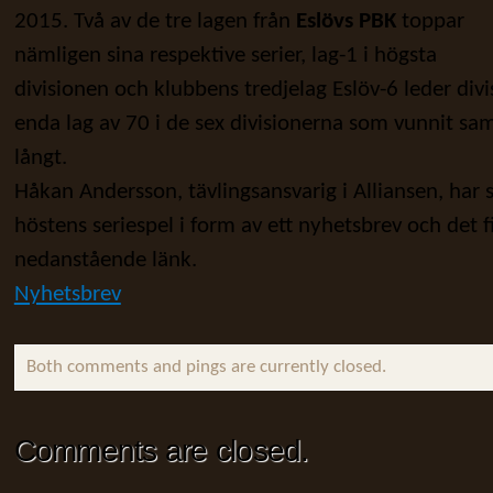
2015. Två av de tre lagen från
Eslövs PBK
toppar
nämligen sina respektive serier, lag-1 i högsta
divisionen och klubbens tredjelag Eslöv-6 leder div
enda lag av 70 i de sex divisionerna som vunnit sa
långt.
Håkan Andersson, tävlingsansvarig i Alliansen, har s
höstens seriespel i form av ett nyhetsbrev och det f
nedanstående länk.
Nyhetsbrev
Both comments and pings are currently closed.
Comments are closed.