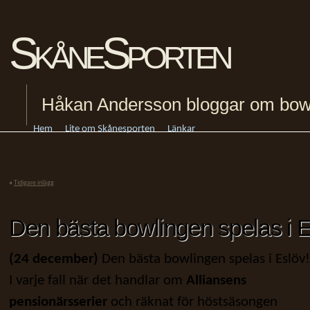
SkåneSporten
Håkan Andersson bloggar om bowling
Hem
Lite om Skånesporten
Länkar
«
Tidigare inlägg
Den bästa bowlingen spelas i
(24 december)
Den bästa bowlingen spelas i Eslöv!
I varje fall när det handlar om
Alliansens
pensionärsserier
och räknat för höstsäsongen