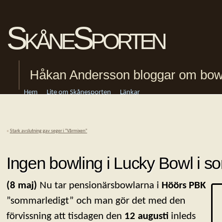
SkåneSporten
Håkan Andersson bloggar om bowling
Hem
Lite om Skånesporten
Länkar
«
Stark avslutning gav seger i ”Vårmixen”
Ingen bowling i Lucky Bowl i 
(8 maj)
Nu tar pensionärsbowlarna i
Höörs PBK
”sommarledigt” och man gör det med den
förvissning att tisdagen den
12 augusti
inleds