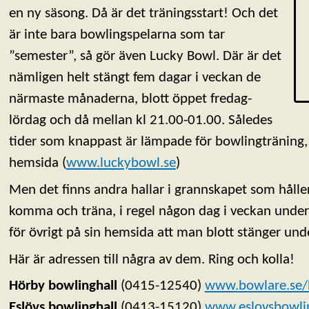
en ny säsong. Då är det träningsstart! Och det
är inte bara bowlingspelarna som tar
”semester”, så gör även Lucky Bowl. Där är det
nämligen helt stängt fem dagar i veckan de
närmaste månaderna, blott öppet fredag-
lördag och då mellan kl 21.00-01.00. Således
tider som knappast är lämpade för bowlingträning, 
hemsida (
www.luckybowl.se
)
Men det finns andra hallar i grannskapet som håller
komma och träna, i regel någon dag i veckan under j
för övrigt på sin hemsida att man blott stänger 
Här är adressen till några av dem. Ring och kolla!
Hörby bowlinghall
(0415-12540)
www.bowlare.se/
Eslövs bowlinghall
(0413-15120)
www.eslovsbowli