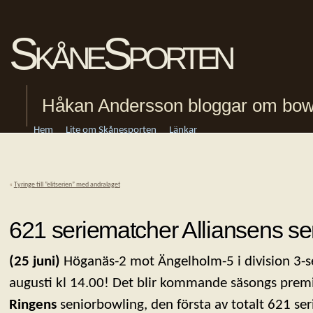
SkåneSporten
Håkan Andersson bloggar om bowling
Hem
Lite om Skånesporten
Länkar
«
Tyringe till ”elitserien” med andralaget
621 seriematcher Alliansens se
(25 juni)
Höganäs-2 mot Ängelholm-5 i division 3-
augusti kl 14.00! Det blir kommande säsongs prem
Ringens
seniorbowling, den första av totalt 621 se