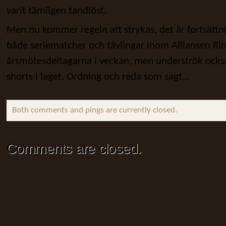
varit tämligen tandlöst.
Men nu kommer regeln att strykas, det är fortsättnin
både seriematcher och tävlingar inom Alliansen Ring
årsmötesdeltagarna i veckan, men underströk också 
shorts i laget. Ordning och reda som sagt…
Both comments and pings are currently closed.
Comments are closed.