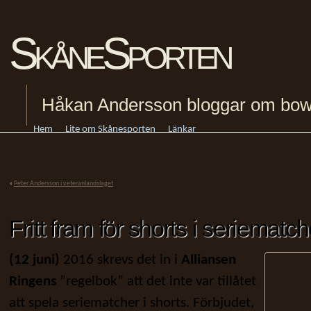
SkåneSporten
Håkan Andersson bloggar om bowling
Hem
Lite om Skånesporten
Länkar
«
Peter Andersson i veteranlandslaget
Fritt fram för shorts i seriematc
(12 juni)
2016 skrevs det in i
Alliansen
Ringens
”regelbok” att det inte var tillåtet
att spela seriematcher i shorts. Förbjudet,