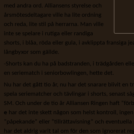
med andra ord. Alliansens styrelse och
årsmötesdeltagare ville ha lite ordning
och reda, lite stil på herrarna. Man ville
inte se spelare i rutiga eller randiga
shorts, i blåa, röda eller gula, i avklippta fransiga j
långbyxor som gällde.
-Shorts kan du ha på badstranden, i trädgården eller 
en seriematch i seniorbowlingen, hette det.
Nu har det gått tio år, nu har det snarare blivit en t
spela seriematcher och tävlingar i shorts, senast såg
SM. Och under de tio år Alliansen Ringen haft ”för
e
har det inte skett någon som helst kontroll, ingen 
”påpekande” eller ”tillrättavisning” och eventuella
har det aldrig varit tal om för den som ignorerat re