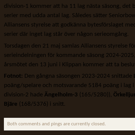
division-1 kommer att ha 11 lag nästa säsong, det bli
serier med udda antal lag. Således sätter Seniorbow
Alliansens styrelse att godkänna bytesförslaget med
serier där inget lag står över någon serieomgång.
Torsdagen den 21 maj samlas Alliansens styrelse för
serieindelningen för kommande säsong 2024-2025, 
årsmötet den 13 juni i Klippan kommer att ta beslu
Fotnot:
Den gångna säsongen 2023-2024 snittade
poäng/spelare och motsvarande 5184 poäng i lag i d
division-2 hade
Ängelholm-3
(165/5280)),
Örkellj
Bjäre
(168/5376) i snitt.
Both comments and pings are currently closed.