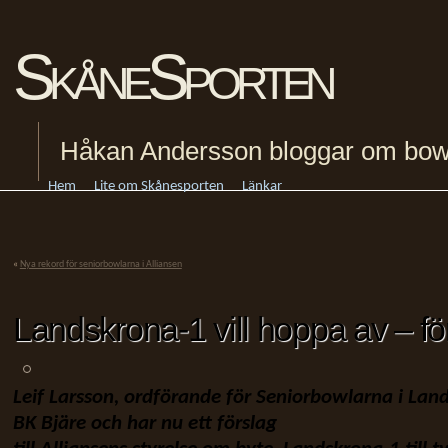
SkåneSporten
Håkan Andersson bloggar om bowling
Hem
Lite om Skånesporten
Länkar
«
Nya rekord för seniorbowlarna i Alliansen
Landskrona-1 vill hoppa av – för
Leif Larsson, ordförande för Seniorbowlarna i Lan
BK Bjäre och har nu ett förslag