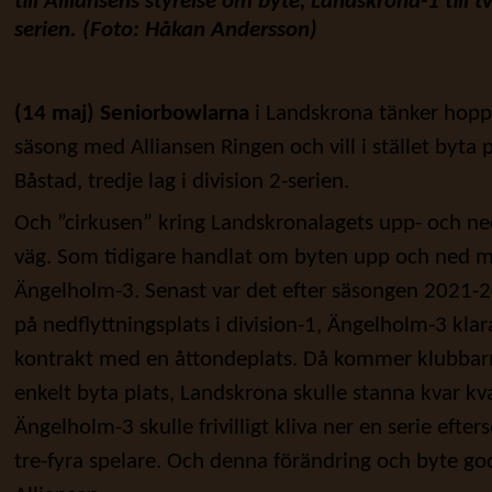
till
Alliansens styrelse om byte, Landskrona-1 till t
serien. (Foto: Håkan Andersson)
(14 maj)
Seniorbowlarna
i Landskrona tänker hoppa
säsong med Alliansen Ringen och vill i stället byta
Båstad, tredje lag i division 2-serien.
Och ”cirkusen” kring Landskronalagets upp- och ned
väg. Som tidigare handlat om byten upp och ned m
Ängelholm-3. Senast var det efter säsongen 2021
på nedflyttningsplats i division-1, Ängelholm-3 kla
kontrakt med en åttondeplats. Då kommer klubbarn
enkelt byta plats, Landskrona skulle stanna kvar kva
Ängelholm-3 skulle frivilligt kliva ner en serie eft
tre-fyra spelare. Och denna förändring och byte go