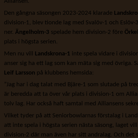
Alliansen.
Den gångna säsongen 2023-2024 klarade
Landskro
division-1, blev tionde lag med Svalöv-1 och Eslöv-
ner.
Ängelholm-3
spelade hem division-2 före
Örke
plats i högsta serien.
Men nu vill
Landskrona-1
inte spela vidare i divisi
anser sig ha ett lag som kan mäta sig med övriga. S
Leif Larsson
på klubbens hemsida:
”Jag har i dag talat med Bjäre-1 som slutade på tredj
är beredda att ta över vår plats i division-1 om All
tolv lag. Har också haft samtal med Alliansens sekr
Vilket tyder på att Seniorbowlarnas förstalag i Lan
att inte spela i högsta serien nästa säsong, laget vil
division-2 där man även har sitt andralag. Och det s