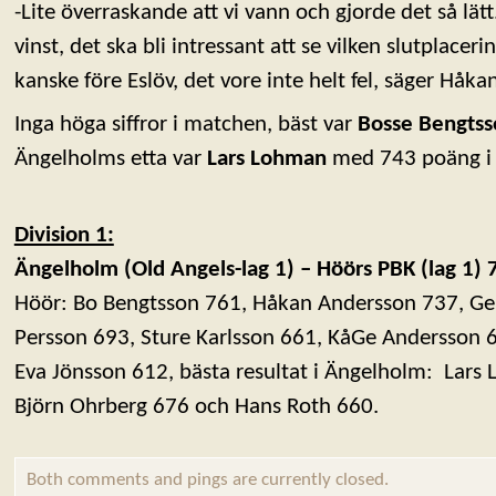
-Lite överraskande att vi vann och gjorde det så lätt
vinst, det ska bli intressant att se vilken slutplacer
kanske före Eslöv, det vore inte helt fel, säger Håk
Inga höga siffror i matchen, bäst var
Bosse Bengts
Ängelholms etta var
Lars Lohman
med 743 poäng i 
Division 1:
Ängelholm (Old Angels-lag 1) – Höörs PBK (lag 1) 
Höör: Bo Bengtsson 761, Håkan Andersson 737, Ger
Persson 693, Sture Karlsson 661, KåGe Andersson 
Eva Jönsson 612, bästa resultat i Ängelholm: Lars
Björn Ohrberg 676 och Hans Roth 660.
Both comments and pings are currently closed.