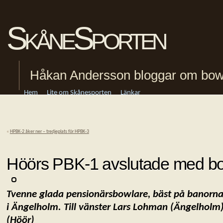
SkåneSporten
Håkan Andersson bloggar om bowling
Hem
Lite om Skånesporten
Länkar
«
HPBK-2 åker ner – tredjeplats för HPBK-3
Höörs PBK-1 avslutade med bor
Tvenne glada pensionärsbowlare, bäst på banorna
i Ängelholm. Till
vänster Lars Lohman (Ängelholm)
(Höör)