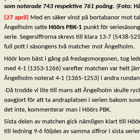
som noterade 743 respektive
761 poäng.
(
Foto: H
(27 april)
Med en säker vinst på bortabanor mot tab
Ängelholm satte
Höörs PBK-1
punkt för seriesäsonge
serie. Segersiffrorna skrevs till klara 13-7 (5438-
full pott i säsongens två matcher mot Ängelholm.
Höör kom bäst i gång på fredagsmorgonen, tog led
med 4-1 (1353-1266) varefter matchen var helt jäm
Ängelholm noterat 4-1 (1365-1253) i andra rundan oc
-Då trodde vi lite till mans att Ängelholm skulle ryc
oavgjort för att ta andraplatsen i serien bakom suv
det inte, kommenterar man i Höörs PBK.
Sista delen av matchen gick nämligen klart till Höör
till ledning 9-6 följdes av samma siffror i sista seri