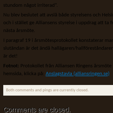
stundom något irriterad”.
Nu blev beslutet att avslå både styrelsens och Hels
och i stället ge Alliansens styrelse i uppdrag att ta fr
nästa årsmöte.
I paragraf 19 i årsmötesprotokollet konstaterar man
slutändan är det ändå hallägaren/hallföreståndar
är det!
Fotnot:
Protokollet från Alliansen Ringens årsmöte 
hemsida, klicka på:
Anslagstavla (alliansringen.se)
Both comments and pings are currently closed.
Comments are closed.