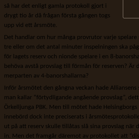
så har det enligt gamla protokoll gjort i
drygt tio år då frågan första gången togs
upp vid ett årsmöte.
Det handlar om hur många provrutor varje spelare sk
tre eller om det antal minuter inspelningen ska på
för lagets reserv och nionde spelare i en 8-banorsha
behöva avstå provslag till förmån för reserven? Är 
merparten av 4-banorshallarna?
Inför årsmötet den gångna veckan hade Alliansens s
man kallar ”förtydligande angående provslag”, det
Örkelljunga PBK. Men till mötet hade Helsingborgs 
innebörd dock inte preciserats i årsmötesprotokollet
ut på att reserv skulle tillåtas slå sina provslag nä
in. Men det framgår däremot av protokollet att ”di