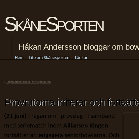
SkåneSporten
Håkan Andersson bloggar om bowling
Hem
Lite om Skånesporten
Länkar
«
Toppmatcher direkt i serieupptakten
Provrutorna irriterar och fortsät
(21 juni)
Frågan om ”provslag” i samband
med seriematch inom
Alliansen Ringen
fortsätter att engagera seniorbowlarna. Och