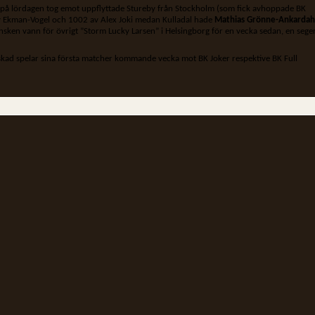
 BS på lördagen tog emot uppflyttade Stureby från Stockholm (som fick avhoppade BK
rry Ekman-Vogel och 1002 av Alex Joki medan Kulladal hade
Mathias Grönne-Ankardah
nsken vann för övrigt ”Storm Lucky Larsen” i Helsingborg för en vecka sedan, en sege
kad spelar sina första matcher kommande vecka mot BK Joker respektive BK Full