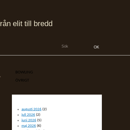
 elit till bredd
BOWLING
»
ÖVRIGT
ARKIV
augusti 2026
(2)
juli 2026
(2)
juni 2026
(5)
maj 2026
(6)