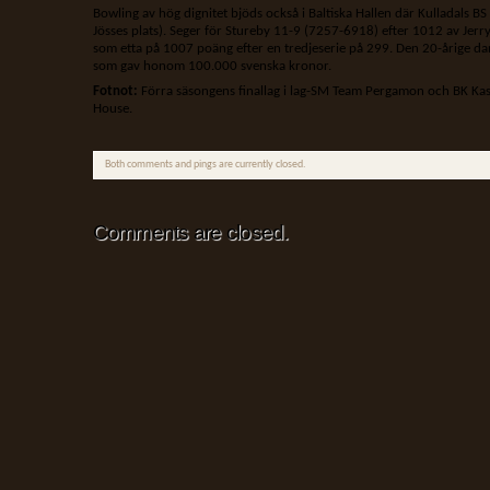
Bowling av hög dignitet bjöds också i Baltiska Hallen där Kulladals
Jösses plats). Seger för Stureby 11-9 (7257-6918) efter 1012 av Je
som etta på 1007 poäng efter en tredjeserie på 299. Den 20-årige da
som gav honom 100.000 svenska kronor.
Fotnot:
Förra säsongens finallag i lag-SM Team Pergamon och BK Kas
House.
Both comments and pings are currently closed.
Comments are closed.