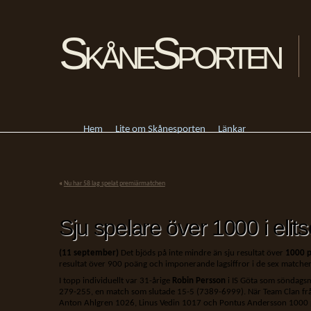
SkåneSporten
Hem
Lite om Skånesporten
Länkar
«
Nu har 58 lag spelat premiärmatchen
Sju spelare över 1000 i elit
(11 september)
Det bjöds på inte mindre än sju resultat över
1000 
resultat över 900 poäng och imponerande lagsiffror i de sex matche
I topp individuellt var 31-årige
Robin Persson
i IS Göta som söndags
279-255, en match som slutade 15-5 (7389-6999). När Team Clan från 
Anton Ahlgren 1026, Linus Vedin 1017 och Pontus Andersson 1000