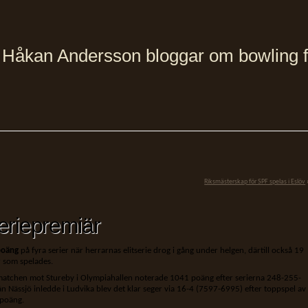
Håkan Andersson bloggar om bowling från
Riksmästerskap för SPF spelas i Eslöv
seriepremiär
poäng
på fyra serier när herrarnas elitserie drog i gång under helgen, därtill också 19
r som spelades.
matchen mot Stureby i Olympiahallen noterade 1041 poäng efter serierna 248-255-
Nässjö inledde i Ludvika blev det klar seger via 16-4 (7597-6995) efter toppspel av
 poäng.