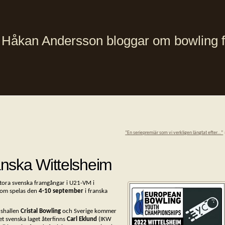
Håkan Andersson bloggar om bowling från
”En seriepremiär som vi verkligen längtat efter…”
nska Wittelsheim
 stora svenska framgångar i U21-VM i
som spelas den
4-10 september
i franska
rshallen
Cristal Bowling
och Sverige kommer
et svenska laget återfinns
Carl Eklund
(IKW