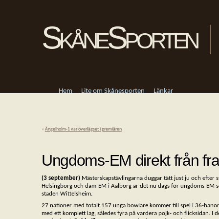
SkåneSporten
Hem
Lite om Skånesporten
Länkar
«
Ängelholm-1 var överlägset i premiären
Ungdoms-EM direkt från fra
(3 september)
Mästerskapstävlingarna duggar tätt just ju och efter
Helsingborg och dam-EM i Aalborg är det nu dags för ungdoms-EM 
staden Wittelsheim.
27 nationer med totalt 157 unga bowlare kommer till spel i 36-bano
med ett komplett lag, således fyra på vardera pojk- och flicksidan. I d