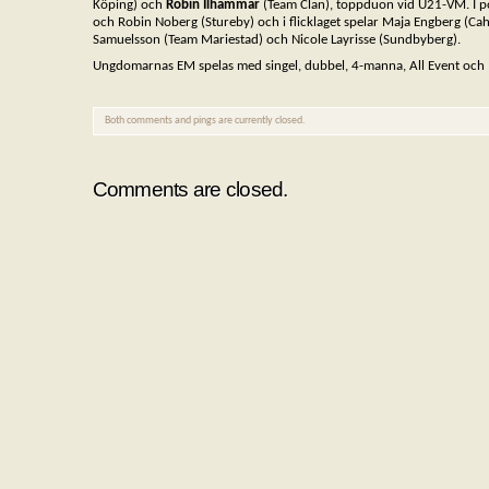
Köping) och
Robin Ilhammar
(Team Clan), toppduon vid U21-VM. I po
och Robin Noberg (Stureby) och i flicklaget spelar Maja Engberg (Caho
Samuelsson (Team Mariestad) och Nicole Layrisse (Sundbyberg).
Ungdomarnas EM spelas med singel, dubbel, 4-manna, All Event och M
Both comments and pings are currently closed.
Comments are closed.