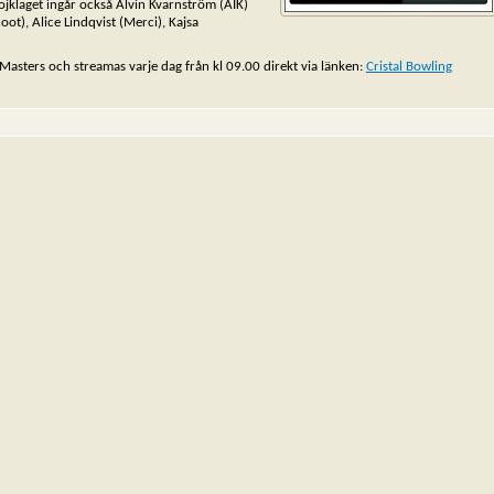
jklaget ingår också Alvin Kvarnström (AIK)
ot), Alice Lindqvist (Merci), Kajsa
asters och streamas varje dag från kl 09.00 direkt via länken:
Cristal Bowling