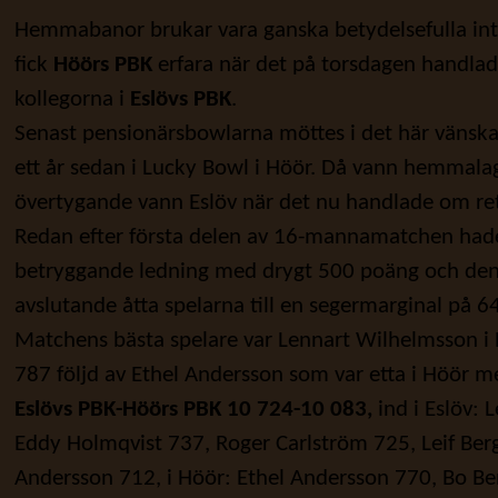
Hemmabanor brukar vara ganska betydelsefulla int
fick
Höörs PBK
erfara när det på torsdagen handl
kollegorna i
Eslövs PBK
.
Senast pensionärsbowlarna möttes i det här vänskap
ett år sedan i Lucky Bowl i Höör. Då vann hemmalag
övertygande vann Eslöv när det nu handlade om re
Redan efter första delen av 16-mannamatchen hade 
betryggande ledning med drygt 500 poäng och den
avslutande åtta spelarna till en segermarginal på 6
Matchens bästa spelare var Lennart Wilhelmsson i
787 följd av Ethel Andersson som var etta i Höör 
Eslövs PBK-Höörs PBK 10 724-10 083,
ind i Eslöv:
Eddy Holmqvist 737, Roger Carlström 725, Leif Berg
Andersson 712, i Höör: Ethel Andersson 770, Bo Be