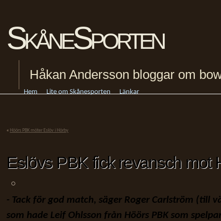
SkåneSporten
Håkan Andersson bloggar om bowling
Hem
Lite om Skånesporten
Länkar
«
Höörs PBK möter Eslöv i Hörby
Eslövs PBK fick revansch mot 
- Tack för god match, säger Roger Carlström (till v
som hade Leif Ohlsson från Höörs PBK som spelpar