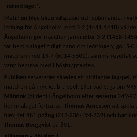
”rekordlaget”.
Matchen blev både välspelad och spännande, i varje fa
ledning för Ängelholm med 3-2 (1441-1418) vände 
Ängelholm gör matchen jämn efter 3-2 (1488-1456) i
tar hemmalaget tidigt hand om ledningen, gör 5-0
matchen med 13-7 (6014-5801), samma resultat so
vann hemma med i höstupptakten.
Publiken serverades således ett strålande lagspel, 
matchen på mycket bra spel. Eller vad sägs om 94
Måbrink
(bilden) i Ängelholm efter serierna 249-2
hemmalaget fortsätter
Thomas Arnesson
att spela 
blev det 881 poäng (212-236-194-239) och han kom
Thomas Bergqvist
på 831.
Alliansen – division 1