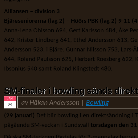
Alliansen – division 3
Bjäreseniorerna (lag 2) – Höörs PBK (lag 2) 9-11 (
Anna-Lena Ohlsson 694, Gert Karlsson 684, Åke Pe
642, Krister Lindberg 641, Ethel Andersson 613, G
Andersson 523, i Bjäre: Gunnar Nilsson 753, Lars-Å
644, Roland Paulsson 625, Herbert Roesberg 622, K
Ibsonius 540 samt Roland Klingstedt 480.
SM-finaler i bowling sänds direkt
JAN
av Håkan Andersson |
Bowling
29
(29 januari)
Det blir bowling i en direktsändning i 
pågående SM-veckan i Sundsvall
torsdagen den 31 
Då ska SM-tecknen fördelas för 3-mannalag herrar 