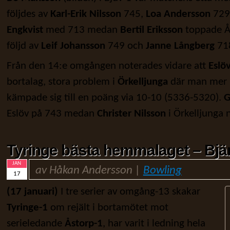
följdes av
Karl-Erik Nilsson
745,
Loa Andersson
729
Engkvist
med 713 medan
Bertil Eriksson
toppade Å
följd av
Leif Johansson
749 och
Janne Långberg
71
Från den 14:e omgången noterades vidare att
Eslö
bortalag, stora problem i
Örkelljunga
där man mer p
kämpade sig till en poäng via 10-10 (5336-5320).
G
Eslöv på 743 medan
Christer Nilsson
i Örkelljunga
Tyringe bästa hemmalaget – Bjä
JAN
av Håkan Andersson |
Bowling
17
(17 januari)
I tre serier av omgång-13 skakar
Tyringe-1
om rejält i bortamötet mot
serieledande
Åstorp-1
, har varit i ledning hela