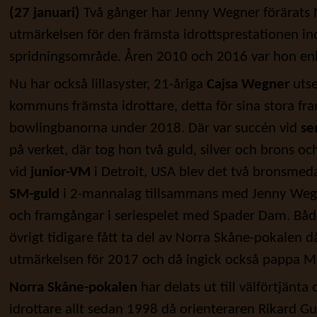
(27 januari)
Två gånger har Jenny Wegner förärats 
utmärkelsen för den främsta idrottsprestationen i
spridningsområde. Åren 2010 och 2016 var hon enli
Nu har också lillasyster, 21-åriga
Cajsa Wegner
utse
kommuns främsta idrottare, detta för sina stora f
bowlingbanorna under 2018. Där var succén vid
se
på verket, där tog hon två guld, silver och brons o
vid
junior-VM
i Detroit, USA blev det två bronsmeda
SM-guld
i 2-mannalag tillsammans med Jenny Wegner
och framgångar i seriespelet med Spader Dam. Både
övrigt tidigare fått ta del av Norra Skåne-pokalen
utmärkelsen för 2017 och då ingick också pappa Mic
Norra Skåne-pokalen
har delats ut till välförtjänta
idrottare allt sedan 1998 då orienteraren Rikard Gun