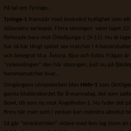
På tal om Tyringe…
Tyringe-1
framstår med önskvärd tydlighet som ett
Alliansens seriespel. Förra säsongen vann laget 10
förlorade bara mot Örkelljunga-1 (9-11). Nu är laget
har så här långt spelat sex matcher i 4-banorshallen
och besegrat bl.a. Åstorp, Bjuv och Eslöv. Frågan är
”nykomlingen” den här säsongen, just nu på fjärdep
hemmamatcher kvar…
Omgångens utropstecken blev
Höör-1
som (äntligen
gamla klubbrekordet för 8-mannalag, det som sattes
Bowl, då som nu mot Ängelholm-1. Nu lyder det på
finns när man som i veckan kan mönstra absolut bä
Så går ”streckstriden” vidare med fem lag inom en 