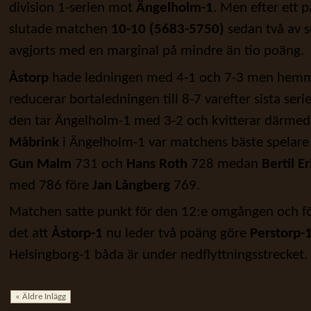
division 1-serien mot
Ängelholm-1
. Men efter ett 
slutade matchen
10-10 (5683-5750)
sedan två av s
avgjorts med en marginal på mindre än tio poäng.
Åstorp
hade ledningen med 4-1 och 7-3 men hemmal
reducerar bortaledningen till 8-7 varefter sista seri
den tar Ängelholm-1 med 3-2 och kvitterar därmed 
Måbrink
i Ängelholm-1 var matchens bäste spelare
Gun Malm
731 och
Hans Roth
728 medan
Bertil E
med 786 före
Jan Långberg
769.
Matchen satte punkt för den 12:e omgången och fö
det att
Åstorp-1
nu leder två poäng göre
Perstorp-
Helsingborg-1 båda är under nedflyttningsstrecket.
« Äldre Inlägg