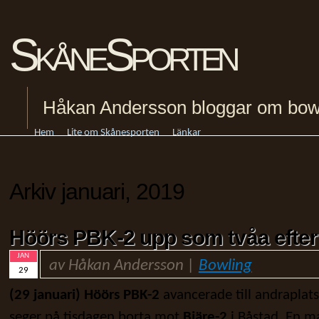
SkåneSporten
Håkan Andersson bloggar om bowling
Hem
Lite om Skånesporten
Länkar
Arkiv januari, 2019
Höörs PBK-2 upp som tvåa efter
JAN
av Håkan Andersson |
Bowling
29
(29 januari) Höörs PBK-2
avancerade till andraplatse
seger på tisdagen borta mot
Bjäre-2
i Båstad. En ma