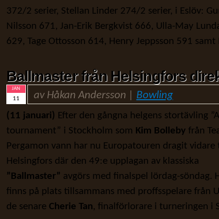
372/2 serier, Stellan Linder 274/2 serier, i Eslöv: G
Nilsson 671, Jan-Erik Bergkvist 666, Ulla-May Lund
629, Tage Ottosson 614, Henry Jeppsson 591 samt B
Ballmaster från Helsingfors dir
JAN
av Håkan Andersson |
Bowling
11
(11 januari)
Efter den gångna helgens stortävling ”A
tournament” i Stockholm som
Kim Bolleby
från T
Pergamon vann har nu Europatouren dragit vidare t
Helsingfors där den 49:e upplagan av klassiska
”Ballmaster”
avgörs med finalspel lördag-söndag. H
finns på plats tillsammans med proffsspelare från 
de senare
Cherie Tan
, finalförlorare i turneringen 