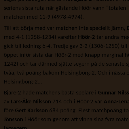
seriens sista ruta när gästande Höör vann ”totale
matchen med 11-9 (4978-4974).
Till att börja med var matchen inte speciellt jämn,
med 4-1 (1258-1234) varefter
Höör-2
tar andra me
gick till ledning 6-4. Tredje gav 3-2 (1306-1250) till
öppet inför sista där Höör-2 med knapp marginal hö
1242) och tar därmed sjätte segern på de senaste 
tvåa, två poäng bakom Helsingborg-2. Och i nästa
Helsingborg-2…
Bjäre-2 hade matchens bästa spelare i
Gunnar Nils
av
Lars-Åke Nilsson
714 och i Höör-2 var
Anna-Lena
före
Gert Karlsson
684 poäng. Flest matchpoäng to
Jönsson
i Höör som genom att vinna sina fyra matche
lagsegern.