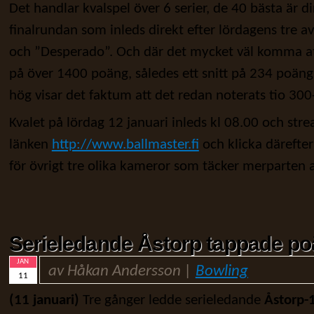
Det handlar kvalspel över 6 serier, de 40 bästa är dir
finalrundan som inleds direkt efter lördagens tre 
och ”Desperado”. Och där det mycket väl komma a
på över 1400 poäng, således ett snitt på 234 poäng.
hög visar det faktum att det redan noterats tio 300-
Kvalet på lördag 12 januari inleds kl 08.00 och stre
länken
http://www.ballmaster.fi
och klicka därefter
för övrigt tre olika kameror som täcker merparten 
Serieledande Åstorp tappade po
JAN
av Håkan Andersson |
Bowling
11
(11 januari)
Tre gånger ledde serieledande
Åstorp-