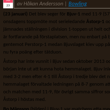
JAN
av Håkan Andersson |
Bowling
23
(23 januari)
Det blev seger för
Bjuv-1
med 11-9 (57
onsdagens toppmöte mot serieledande
Åstorp-1
oc
jämnades ställningen i division 1-toppen ut helt och
är fortfarande på förstaplatsen, men nu enbart på b
gentemot Perstorp-1 medan Bjuvslaget klev upp på 
nu fyra poäng efter tätduon.
Åstorp har inte vunnit i Bjuv sedan oktober 2013 och
början inte ut att kunna hota hemmalaget. Bjuv inl
med 3-2 men efter 4-1 till Åstorp i tredje blev det
hemmalaget förvaltade ledningen på 8-7 genom att
och matchen med 11-9, för övrigt samma siffror s
Åstorp i höstas med.
Bo Månsson
(bilden) i Bjuv-1 var matchens etta m