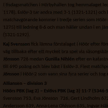
I tisdagsmatchen i Hörbyhallen tog hemmalaget le
1178), Eslöv-3 tar andra med 3-1 (1321-1321) och l
matchavgörande kommer i tredje serien som Höör-
1275) till ledning 8-6 och man håller undan i en jä
(1321-1292).
Kaj Svensson
fick lämna förstalaget i Höör efter f
väg tillbaka efter ett mycket bra spel via säsongsb
Jönsson
726 medan
Gunilla Nihlén
efter en katastr
till 690 poäng och blev bäst i Eslöv-3. Flest match
Jönsson
i Höör-2 som vann sina fyra serier och tog
Alliansen – division 3
Höörs PBK (lag 2) – Eslövs PBK (lag 3) 11-7 (5346-
Svensson 753, Eva Jönsson 726, Gert Lindholm 672
Andersson 639, Anna-Lena Ohlsson 635, Ingvar Håk