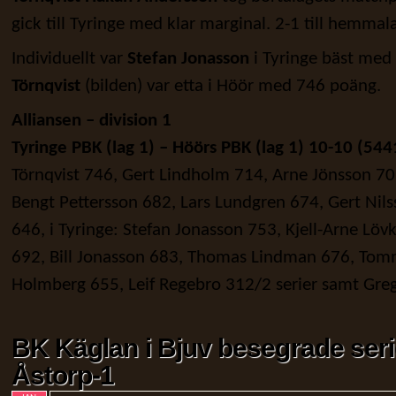
gick till Tyringe med klar marginal. 2-1 till hemma
Individuellt var
Stefan Jonasson
i Tyringe bäst me
Törnqvist
(bilden) var etta i Höör med 746 poäng.
Alliansen – division 1
Tyringe PBK (lag 1) – Höörs PBK (lag 1) 10-10 (544
Törnqvist 746, Gert Lindholm 714, Arne Jönsson 70
Bengt Pettersson 682, Lars Lundgren 674, Gert Ni
646, i Tyringe: Stefan Jonasson 753, Kjell-Arne Löv
692, Bill Jonasson 683, Thomas Lindman 676, Tom
Holmberg 655, Leif Regebro 312/2 serier samt Grege
BK Käglan i Bjuv besegrade ser
Åstorp-1