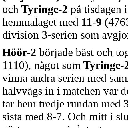
och
Tyringe-2
på tisdagen i
hemmalaget med
11-9
(4763
division 3-serien som avgjord
Höör-2
började bäst och to
1110), något som
Tyringe-
vinna andra serien med sam
halvvägs in i matchen var de
tar hem tredje rundan med 3
sista med 8-7. Och mitt i slut