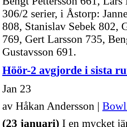
Bengt Pettersson 661, Lar
306/2 serier, i Åstorp: Jan
808, Stanislav Sebek 802, G
769, Gert Larsson 735, Be
Gustavsson 691.
Höör-2 avgjorde i sista r
Jan
23
av Håkan Andersson |
Bowl
(23 januari)
I en mycket j