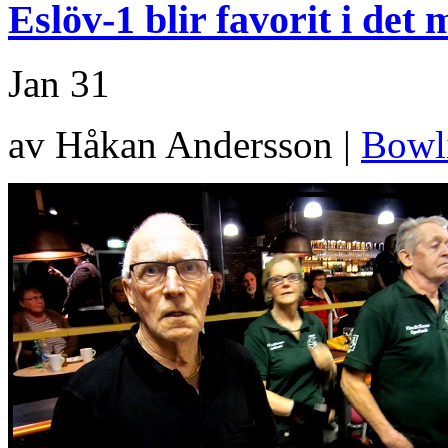
Eslöv-1 blir favorit i det
Jan
31
av Håkan Andersson |
Bowl