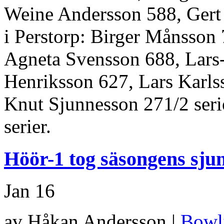
Weine Andersson 588, Gert 
i Perstorp: Birger Månsso
Agneta Svensson 688, Lar
Henriksson 627, Lars Karls
Knut Sjunnesson 271/2 seri
serier.
Höör-1 tog säsongens sj
Jan
16
av Håkan Andersson |
Bowl