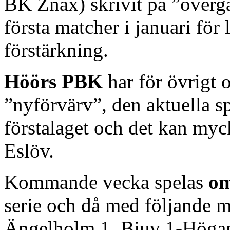
BK Znax) skrivit på ”överg
första matcher i januari för 
förstärkning.
Höörs PBK
har för övrigt 
”nyförvärv”, den aktuella sp
förstalaget och det kan myck
Eslöv.
Kommande vecka spelas
om
serie och då med följande 
Ängelholm 1, Bjuv 1-Höganä