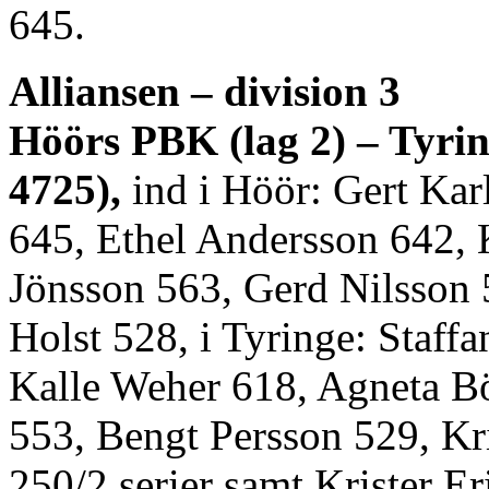
645.
Alliansen – division 3
Höörs PBK (lag 2) – Tyrin
4725),
ind i Höör: Gert Kar
645, Ethel Andersson 642,
Jönsson 563, Gerd Nilsson 
Holst 528, i Tyringe: Staff
Kalle Weher 618, Agneta Bö
553, Bengt Persson 529, Kri
250/2 serier samt Krister Er