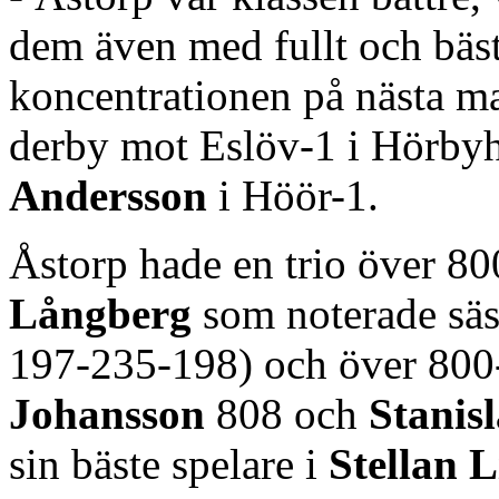
dem även med fullt och bästa
koncentrationen på nästa ma
derby mot Eslöv-1 i Hörby
Andersson
i Höör-1.
Åstorp hade en trio över 8
Långberg
som noterade sä
197-235-198) och över 800
Johansson
808 och
Stanis
sin bäste spelare i
Stellan 