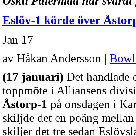
Osku Palermaa har svarat f
Eslöv-1 körde över Åstorp 
Jan
17
av Håkan Andersson |
Bowl
(17 januari)
Det handlade o
toppmöte i Alliansens divisi
Åstorp-1
på onsdagen i Ka
skiljde det en poäng mellan
skiljer det tre sedan Eslövsl