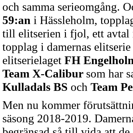
och samma serieomgång. Oc
59:an
i Hässleholm, toppla
till elitserien i fjol, ett avt
topplag i damernas elitseri
elitserielaget
FH Engelhol
Team X-Calibur
som har s
Kulladals BS
och
Team Pe
Men nu kommer förutsättni
säsong 2018-2019. Damernas 
begränsad så till vida att de