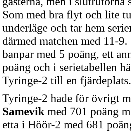
gästerna, men i slutrutorna 
Som med bra flyt och lite tu
underläge och tar hem seri
därmed matchen med 11-9. D
banpar med 5 poäng, ett an
poäng och i serietabellen h
Tyringe-2 till en fjärdeplats
Tyringe-2 hade för övrigt m
Samevik
med 701 poäng m
etta i Höör-2 med 681 poäng