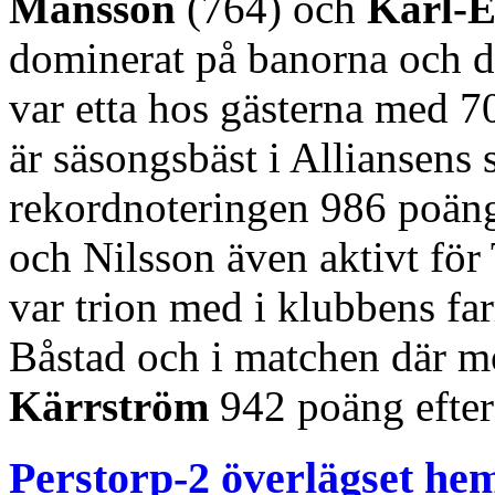
Månsson
(764) och
Karl-E
dominerat på banorna och d
var etta hos gästerna med 
är säsongsbäst i Alliansens
rekordnoteringen 986 poäng
och Nilsson även aktivt fö
var trion med i klubbens fa
Båstad och i matchen där 
Kärrström
942 poäng efter
Perstorp-2 överlägset h