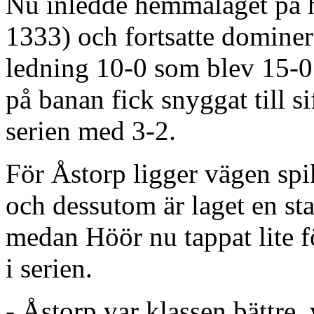
Nu inledde hemmalaget på h
1333) och fortsatte dominera
ledning 10-0 som blev 15-0
på banan fick snyggat till s
serien med 3-2.
För Åstorp ligger vägen spi
och dessutom är laget en sta
medan Höör nu tappat lite f
i serien.
- Åstorp var klassen bättre