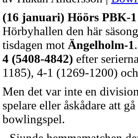
(16 januari) Höörs PBK-1
Hörbyhallen den här säsonge
tisdagen mot
Ängelholm-1
4 (5408-4842)
efter serier
1185), 4-1 (1269-1200) och
Men det var inte en divisio
spelare eller åskådare att gå
bowlingspel.
- Sjunde hemmamatchen den