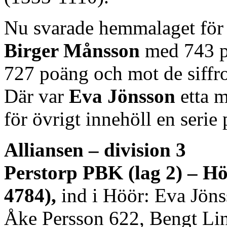
Nu svarade hemmalaget för 
Birger Månsson
med 743 
727 poäng och mot de siffro
Där var
Eva Jönsson
etta m
för övrigt innehöll en seri
Alliansen – division 3
Perstorp PBK (lag 2) – Hö
4784),
ind i Höör: Eva Jön
Åke Persson 622, Bengt Lin