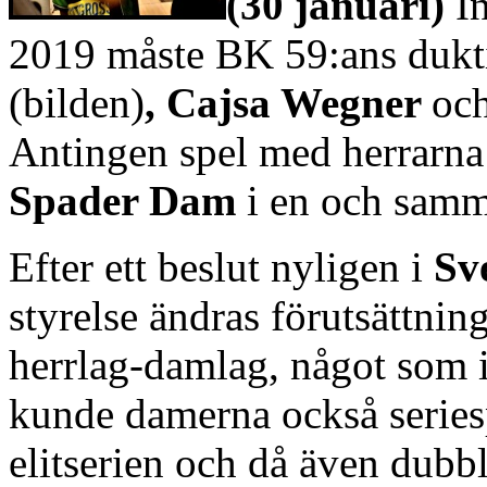
(30 januari)
I
2019 måste BK 59:ans dukt
(bilden)
,
Cajsa Wegner
oc
Antingen spel med herrarna
Spader Dam
i en och sam
Efter ett beslut nyligen i
Sv
styrelse ändras förutsättnin
herrlag-damlag, något som 
kunde damerna också seriespe
elitserien och då även dubb