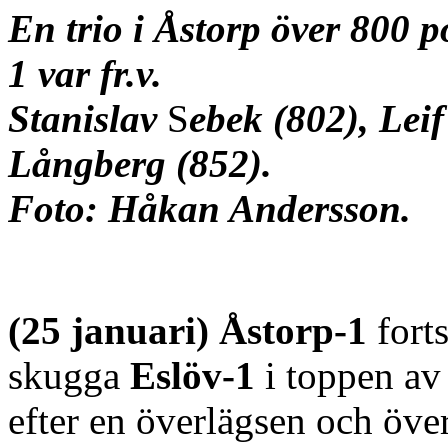
En trio i Åstorp över 800 
1 var fr.v.
Stanislav
S
ebek (802), Lei
Långberg (852).
Foto: Håkan Andersson.
(25 januari) Åstorp-1
fort
skugga
Eslöv-1
i toppen av 
efter en överlägsen och öv