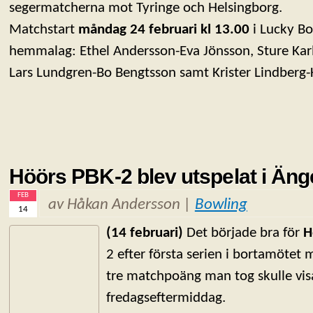
segermatcherna mot Tyringe och Helsingborg.
Matchstart
måndag 24 februari kl 13.00
i Lucky Bo
hemmalag: Ethel Andersson-Eva Jönsson, Sture Kar
Lars Lundgren-Bo Bengtsson samt Krister Lindberg-
Höörs PBK-2 blev utspelat i Än
FEB
av Håkan Andersson |
Bowling
14
(14 februari)
Det började bra för
H
2 efter första serien i bortamötet
tre matchpoäng man tog skulle vis
fredagseftermiddag.