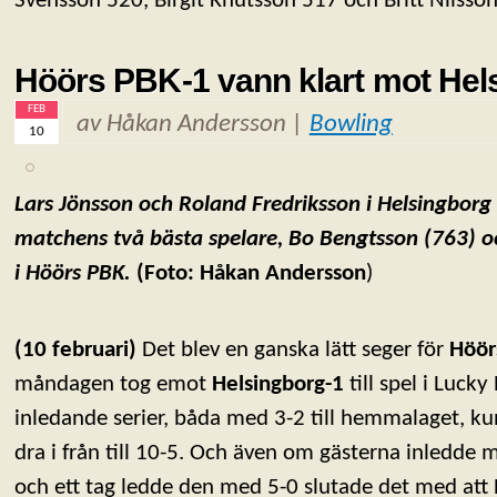
Svensson 520, Birgit Knutsson 517 och Britt Nilsso
Höörs PBK-1 vann klart mot Hel
FEB
av Håkan Andersson |
Bowling
10
Lars Jönsson och Roland Fredriksson i Helsingbor
matchens t
vå bästa spelare, Bo Bengtsson (763) o
i Höörs PBK.
(Foto: Håkan Andersson
)
(10 februari)
Det blev en ganska lätt seger för
Höör
måndagen tog emot
Helsingborg-1
till spel i Luck
inledande serier, båda med 3-2 till hemmalaget, kun
dra i från till 10-5. Och även om gästerna inledde m
och ett tag ledde den med 5-0 slutade det med att 