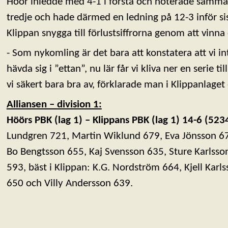
Höör inledde med 4-1 i första och noterade samma 
tredje och hade därmed en ledning på 12-3 inför si
Klippan snygga till förlustsiffrorna genom att vinn
- Som nykomling är det bara att konstatera att vi in
hävda sig i ”ettan”, nu lär får vi kliva ner en serie t
vi säkert bara bra av, förklarade man i Klippanlaget
Alliansen – division 1:
Höörs PBK (lag 1) – Klippans PBK (lag 1) 14-6 (52
Lundgren 721, Martin Wiklund 679, Eva Jönsson 67
Bo Bengtsson 655, Kaj Svensson 635, Sture Karlsson
593, bäst i Klippan: K.G. Nordström 664, Kjell Kar
650 och Villy Andersson 639.