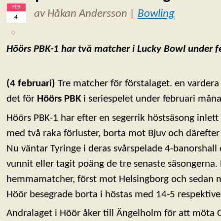
FEB
av Håkan Andersson |
Bowling
4
Höörs PBK-1 har två matcher i Lucky Bowl under f
(4 februari)
Tre matcher för förstalaget. en vardera f
det för
Höörs PBK
i seriespelet under februari måna
Höörs PBK-1 har efter en segerrik höstsäsong inlet
med två raka förluster, borta mot Bjuv och därefte
Nu väntar Tyringe i deras svårspelade 4-banorshall 
vunnit eller tagit poäng de tre senaste säsongerna.
hemmamatcher, först mot Helsingborg och sedan m
Höör besegrade borta i höstas med 14-5 respektive
Andralaget i Höör åker till Ängelholm för att möta