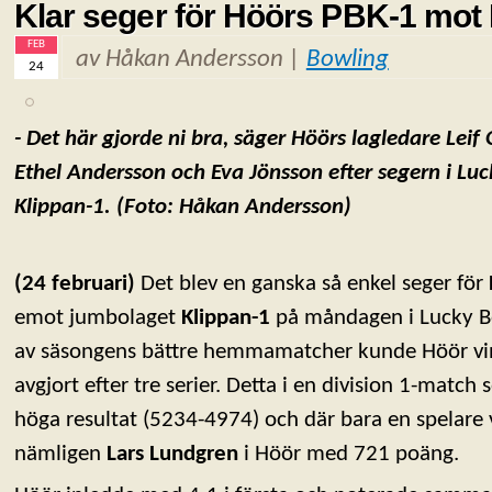
Klar seger för Höörs PBK-1 mot 
FEB
av Håkan Andersson |
Bowling
24
- Det här gjorde ni bra, säger Höörs lagledare Leif O
Ethel Andersson och Eva Jönsson efter segern i Lu
Klippan-1.
(Foto: Håkan Andersson)
(24 februari)
Det blev en ganska så enkel seger för
emot jumbolaget
Klippan-1
på måndagen i Lucky Bo
av säsongens bättre hemmamatcher kunde Höör v
avgjort efter tre serier. Detta i en division 1-match
höga resultat (5234-4974) och där bara en spelare 
nämligen
Lars Lundgren
i Höör med 721 poäng.