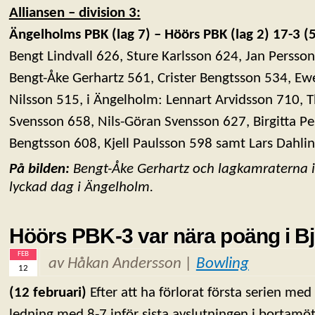
Alliansen – division 3:
Ängelholms PBK (lag 7) – Höörs PBK (lag 2) 17-3 (
Bengt Lindvall 626, Sture Karlsson 624, Jan Persso
Bengt-Åke Gerhartz 561, Crister Bengtsson 534, Ew
Nilsson 515, i Ängelholm: Lennart Arvidsson 710, 
Svensson 658, Nils-Göran Svensson 627, Birgitta Pe
Bengtsson 608, Kjell Paulsson 598 samt Lars Dahlin
På bilden:
Bengt-Åke Gerhartz och lagkamraterna 
lyckad dag i Ängelholm.
Höörs PBK-3 var nära poäng i B
FEB
av Håkan Andersson |
Bowling
12
(12 februari)
Efter att ha förlorat första serien me
ledning med 8-7 inför sista avslutningen i bortam