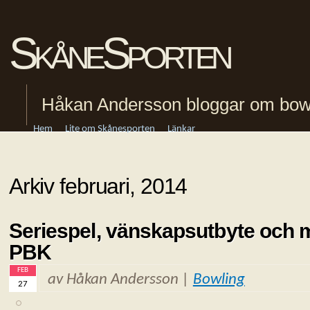
SkåneSporten
Håkan Andersson bloggar om bowling
Hem
Lite om Skånesporten
Länkar
Arkiv februari, 2014
Seriespel, vänskapsutbyte och m
PBK
FEB
av Håkan Andersson |
Bowling
27