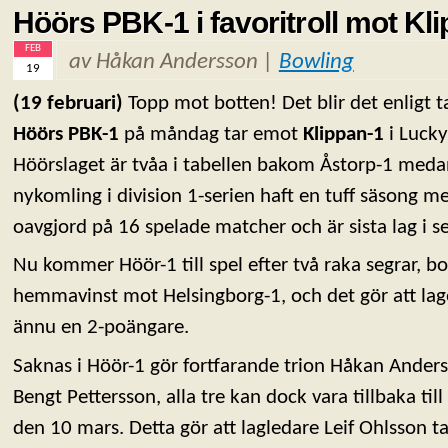
Höörs PBK-1 i favoritroll mot Kl
FEB
av Håkan Andersson |
Bowling
19
(19 februari)
Topp mot botten! Det blir det enligt t
Höörs PBK-1
på måndag tar emot
Klippan-1
i Lucky
Höörslaget är tvåa i tabellen bakom Åstorp-1 meda
nykomling i division 1-serien haft en tuff säsong m
oavgjord på 16 spelade matcher och är sista lag i se
Nu kommer Höör-1 till spel efter två raka segrar, b
hemmavinst mot Helsingborg-1, och det gör att lage
ännu en 2-poängare.
Saknas i Höör-1 gör fortfarande trion Håkan Anders
Bengt Pettersson, alla tre kan dock vara tillbaka t
den 10 mars. Detta gör att lagledare Leif Ohlsson t