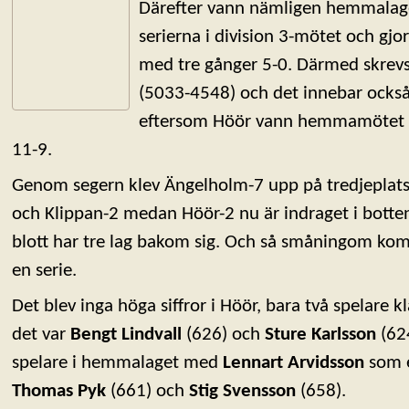
Därefter vann nämligen hemmalage
serierna i division 3-mötet och gjor
med tre gånger 5-0. Därmed skrevs s
(5033-4548) och det innebar också
eftersom Höör vann hemmamötet i
11-9.
Genom segern klev Ängelholm-7 upp på tredjeplats
och Klippan-2 medan Höör-2 nu är indraget i bott
blott har tre lag bakom sig. Och så småningom komm
en serie.
Det blev inga höga siffror i Höör, bara två spelare
det var
Bengt Lindvall
(626) och
Sture Karlsson
(624
spelare i hemmalaget med
Lennart Arvidsson
som e
Thomas Pyk
(661) och
Stig Svensson
(658).