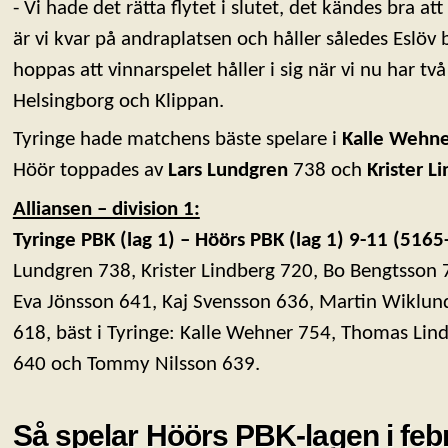
- Vi hade det rätta flytet i slutet, det kändes bra a
är vi kvar på andraplatsen och håller således Eslöv 
hoppas att vinnarspelet håller i sig när vi nu har
Helsingborg och Klippan.
Tyringe hade matchens bäste spelare i
Kalle Wehn
Höör toppades av
Lars Lundgren
738 och
Krister L
Alliansen – division 1:
Tyringe PBK (lag 1) – Höörs PBK (lag 1) 9-11 (5165
Lundgren 738, Krister Lindberg 720, Bo Bengtsson 
Eva Jönsson 641, Kaj Svensson 636, Martin Wiklun
618, bäst i Tyringe: Kalle Wehner 754, Thomas Li
640 och Tommy Nilsson 639.
Så spelar Höörs PBK-lagen i feb