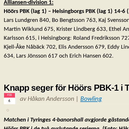
Alliansen-division 1:
Höörs PBK (lag 1) – Helsingborgs PBK (lag 1) 14-6
Lars Lundgren 840, Bo Bengtsson 763, Kaj Svensson
Martin Wiklund 675, Krister Lindberg 633, Ethel A
Karlsson 615, i Helsingborg: Roland Fredriksson 7
Kjell-Åke Nåbäck 702, Elis Andersson 679, Eddy Li
634, Lars Jönsson 617 och Erich Hansen 602.
Knapp seger för Höörs PBK-1 i 
FEB
av Håkan Andersson |
Bowling
6
Matchen i Tyringes 4-banorshall avgjorde gästand
Höörs PBK i de två avslutande serierna.
(Foto: Hå