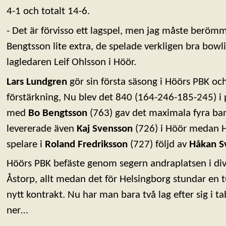
4-1 och totalt 14-6.
- Det är förvisso ett lagspel, men jag måste beröm
Bengtsson lite extra, de spelade verkligen bra bowli
lagledaren Leif Ohlsson i Höör.
Lars Lundgren
gör sin första säsong i Höörs PBK och
förstärkning, Nu blev det 840 (164-246-185-245) i p
med
Bo Bengtsson
(763) gav det maximala fyra ban
levererade även
Kaj Svensson
(726) i Höör medan H
spelare i
Roland Fredriksson
(727) följd av
Håkan S
Höörs PBK befäste genom segern andraplatsen i div
Åstorp, allt medan det för Helsingborg stundar en t
nytt kontrakt. Nu har man bara två lag efter sig i ta
ner…