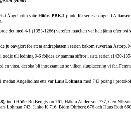
gtsson (Höör)
ls i Ängelholm satte
Höörs PBK-1
punkt för seriesäsongen i Alliansens
m.
de det med 4-1 (1353-1266) varefter matchen var helt jämn efter två s
hövde ju oavgjort för att ta andraplatsen i serien bakom suveräna Åstor
tredje till ledning 9-6 följdes av samma siffror i sista serien (1430-135
ed en vinst, det ska bli intressant att se vilken slutplacering vi får. Fem
1 medan Ängelholms etta var
Lars Lohman
med 743 poäng i protokoll
8),
ind i Höör: Bo Bengtsson 761, Håkan Andersson 737, Gert Nilsson
 Lars Lohman 743, Janko K 716, Björn Ohrberg 676 och Hans Roth 660