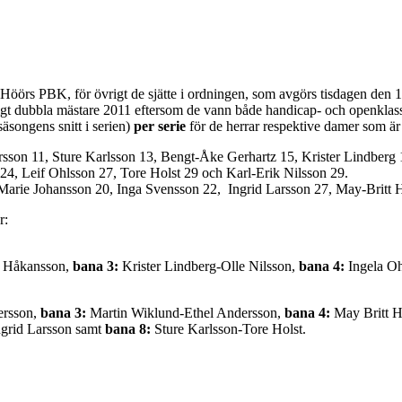
r Höörs PBK, för övrigt de sjätte i ordningen, som avgörs tisdagen den 
rigt dubbla mästare 2011 eftersom de vann både handicap- och openklas
äsongens snitt i serien)
per serie
för de herrar respektive damer som ä
sson 11, Sture Karlsson 13, Bengt-Åke Gerhartz 15, Krister Lindberg 1
24, Leif Ohlsson 27, Tore Holst 29 och Karl-Erik Nilsson 29.
rie Johansson 20, Inga Svensson 22, Ingrid Larsson 27, May-Britt H
r:
r Håkansson,
bana 3:
Krister Lindberg-Olle Nilsson,
bana 4:
Ingela O
ersson,
bana 3:
Martin Wiklund-Ethel Andersson,
bana 4:
May Britt H
ngrid Larsson samt
bana 8:
Sture Karlsson-Tore Holst.