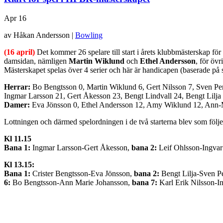
Apr
16
av Håkan Andersson |
Bowling
(16 april)
Det kommer 26 spelare till start i årets klubbmästerskap fö
damsidan, nämligen
Martin Wiklund
och
Ethel Andersson
, för öv
Mästerskapet spelas över 4 serier och här är handicapen (baserade på s
Herrar:
Bo Bengtsson 0, Martin Wiklund 6, Gert Nilsson 7, Sven Per
Ingmar Larsson 21, Gert Åkesson 23, Bengt Lindvall 24, Bengt Lilja 
Damer:
Eva Jönsson 0, Ethel Andersson 12, Amy Wiklund 12, Ann-Ma
Lottningen och därmed spelordningen i de två starterna blev som följe
Kl 11.15
Bana 1:
Ingmar Larsson-Gert Åkesson,
bana 2:
Leif Ohlsson-Ingva
Kl 13.15:
Bana 1:
Crister Bengtsson-Eva Jönsson,
bana 2:
Bengt Lilja-Sven P
6:
Bo Bengtsson-Ann Marie Johansson,
bana 7:
Karl Erik Nilsson-I