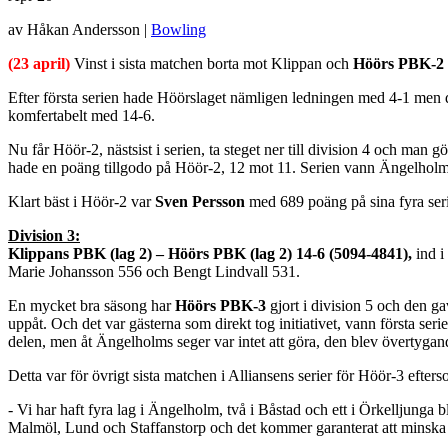
av Håkan Andersson |
Bowling
(23 april)
Vinst i sista matchen borta mot Klippan och
Höörs PBK-2
Efter första serien hade Höörslaget nämligen ledningen med 4-1 men 
komfertabelt med 14-6.
Nu får Höör-2, nästsist i serien, ta steget ner till division 4 och ma
hade en poäng tillgodo på Höör-2, 12 mot 11. Serien vann Ängelholm
Klart bäst i Höör-2 var
Sven Persson
med 689 poäng på sina fyra seri
Division 3:
Klippans PBK (lag 2) – Höörs PBK (lag 2) 14-6 (5094-4841),
ind i
Marie Johansson 556 och Bengt Lindvall 531.
En mycket bra säsong har
Höörs PBK-3
gjort i division 5 och den g
uppåt. Och det var gästerna som direkt tog initiativet, vann första ser
delen, men åt Ängelholms seger var intet att göra, den blev övertygan
Detta var för övrigt sista matchen i Alliansens serier för Höör-3 efter
- Vi har haft fyra lag i Ängelholm, två i Båstad och ett i Örkelljung
Malmöl, Lund och Staffanstorp och det kommer garanterat att minska 