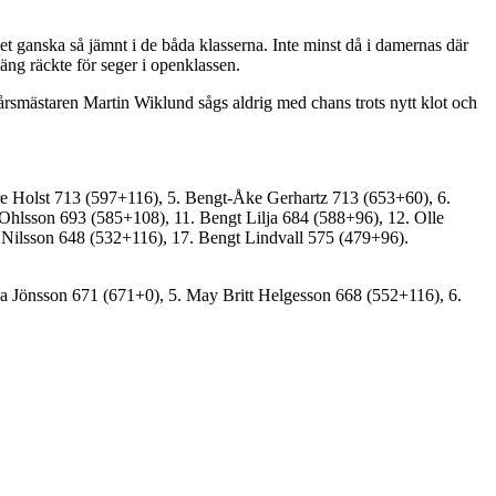
det ganska så jämnt i de båda klasserna. Inte minst då i damernas där
g räckte för seger i openklassen.
årsmästaren Martin Wiklund sågs aldrig med chans trots nytt klot och
re Holst 713 (597+116), 5. Bengt-Åke Gerhartz 713 (653+60), 6.
Ohlsson 693 (585+108), 11. Bengt Lilja 684 (588+96), 12. Olle
 Nilsson 648 (532+116), 17. Bengt Lindvall 575 (479+96).
a Jönsson 671 (671+0), 5. May Britt Helgesson 668 (552+116), 6.