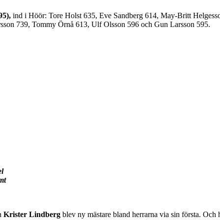
95),
ind i Höör: Tore Holst 635, Eve Sandberg 614, May-Britt Helgesso
ersson 739, Tommy Örnå 613, Ulf Olsson 596 och Gun Larsson 595.
el
mt
an
Krister Lindberg
blev ny mästare bland herrarna via sin första. Oc