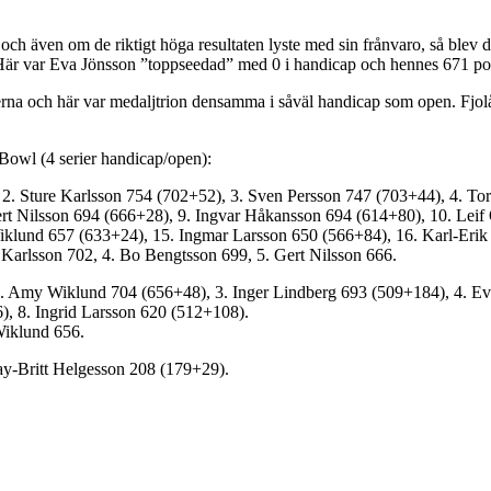
 och även om de riktigt höga resultaten lyste med sin frånvaro, så blev 
är var Eva Jönsson ”toppseedad” med 0 i handicap och hennes 671 poän
serna och här var medaljtrion densamma i såväl handicap som open. Fjol
y Bowl (4 serier handicap/open):
 2. Sture Karlsson 754 (702+52), 3. Sven Persson 747 (703+44), 4. To
rt Nilsson 694 (666+28), 9. Ingvar Håkansson 694 (614+80), 10. Leif 
iklund 657 (633+24), 15. Ingmar Larsson 650 (566+84), 16. Karl-Erik
 Karlsson 702, 4. Bo Bengtsson 699, 5. Gert Nilsson 666.
. Amy Wiklund 704 (656+48), 3. Inger Lindberg 693 (509+184), 4. Ev
, 8. Ingrid Larsson 620 (512+108).
Wiklund 656.
y-Britt Helgesson 208 (179+29).