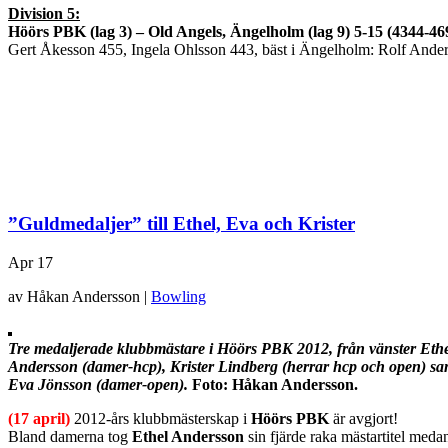
Division 5:
Höörs PBK (lag 3) – Old Angels, Ängelholm (lag 9) 5-15 (4344-46
Gert Åkesson 455, Ingela Ohlsson 443, bäst i Ängelholm: Rolf And
”Guldmedaljer” till Ethel, Eva och Krister
Apr
17
av Håkan Andersson |
Bowling
Tre medaljerade klubbmästare i Höörs PBK 2012, från vänster Eth
Andersson (damer-hcp),
Krister Lindberg (herrar hcp och open) sa
Eva Jönsson (damer-open).
Foto: Håkan Andersson.
(17 april)
2012-års klubbmästerskap i
Höörs PBK
är avgjort!
Bland damerna tog
Ethel Andersson
sin fjärde raka mästartitel med