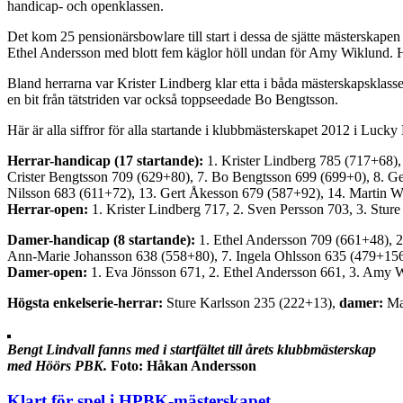
handicap- och openklassen.
Det kom 25 pensionärsbowlare till start i dessa de sjätte mästerskapen
Ethel Andersson med blott fem käglor höll undan för Amy Wiklund. H
Bland herrarna var Krister Lindberg klar etta i båda mästerskapsklas
en bit från tätstriden var också toppseedade Bo Bengtsson.
Här är alla siffror för alla startande i klubbmästerskapet 2012 i Luck
Herrar-handicap (17 startande):
1. Krister Lindberg 785 (717+68),
Crister Bengtsson 709 (629+80), 7. Bo Bengtsson 699 (699+0), 8. Ge
Nilsson 683 (611+72), 13. Gert Åkesson 679 (587+92), 14. Martin W
Herrar-open:
1. Krister Lindberg 717, 2. Sven Persson 703, 3. Sture
Damer-handicap (8 startande):
1. Ethel Andersson 709 (661+48), 2
Ann-Marie Johansson 638 (558+80), 7. Ingela Ohlsson 635 (479+156)
Damer-open:
1. Eva Jönsson 671, 2. Ethel Andersson 661, 3. Amy 
Högsta enkelserie-herrar:
Sture Karlsson 235 (222+13),
damer:
Ma
Bengt Lindvall fanns med i startfältet till årets klubbmästerskap
med Höörs PBK.
Foto: Håkan Andersson
Klart för spel i HPBK-mästerskapet