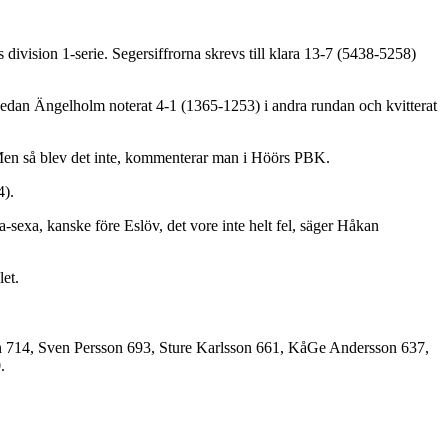
 division 1-serie. Segersiffrorna skrevs till klara 13-7 (5438-5258)
edan Ängelholm noterat 4-1 (1365-1253) i andra rundan och kvitterat
p. Men så blev det inte, kommenterar man i Höörs PBK.
4).
ma-sexa, kanske före Eslöv, det vore inte helt fel, säger Håkan
et.
 714, Sven Persson 693, Sture Karlsson 661, KåGe Andersson 637,
.