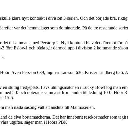
skulle klara nytt kontrakt i division 3-serien. Och det började bra, rikti
därefter var det hemmalaget som dominerade. På de tre resterande serie
n gör det tillsammans med Perstorp 2. Nytt kontrakt blev det däremot för
-3 före Eslöv-1 och båda går därmed upp i division 2 kommande säson
er.
 Höör: Sven Persson 689, Ingmar Larsson 636, Krister Lindberg 626,
av en slutlig tredjeplats. I avslutningsmatchen i Lucky Bowl tog man e
ien med 5-0 och noterade samma siffror i andra till ledning 10-0. Höör-3 f
de 15-5.
som man nästa säsong valt att ansluta till Malmöserien.
a bland de elva bortamatcherna. Det har inneburit resekostnader som tagi
våra utgifter, säger man i Höörs PBK.