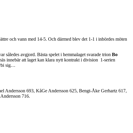
bättre och vann med 14-5. Och därmed blev det 1-1 i inbördes möten
var således avgjord. Bästa spelet i hemmalaget svarade trion
Bo
 innebär att laget kan klara nytt kontrakt i division 1-serien
örbi sig…
thel Andersson 693, KåGe Andersson 625, Bengt-Åke Gerhartz 617,
g Andersson 716.