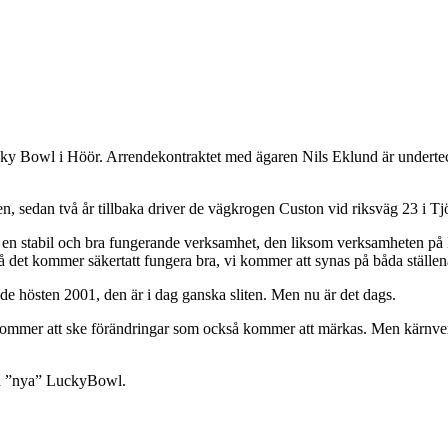
ky Bowl i Höör. Arrendekontraktet med ägaren Nils Eklund är undert
n, sedan två år tillbaka driver de vägkrogen Custon vid riksväg 23 i Tj
ått en stabil och bra fungerande verksamhet, den liksom verksamheten på
 det kommer säkertatt fungera bra, vi kommer att synas på båda ställen
 hösten 2001, den är i dag ganska sliten. Men nu är det dags.
 det kommer att ske förändringar som också kommer att märkas. Men kärnve
med ”nya” LuckyBowl.