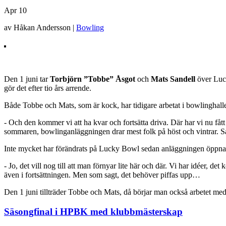
Apr
10
av Håkan Andersson |
Bowling
Den 1 juni tar
Torbjörn ”Tobbe” Åsgot
och
Mats Sandell
över Luc
gör det efter tio års arrende.
Både Tobbe och Mats, som är kock, har tidigare arbetat i bowlinghalle
- Och den kommer vi att ha kvar och fortsätta driva. Där har vi nu f
sommaren, bowlinganläggningen drar mest folk på höst och vintrar. Så
Inte mycket har förändrats på Lucky Bowl sedan anläggningen öppnade
- Jo, det vill nog till att man förnyar lite här och där. Vi har idéer,
även i fortsättningen. Men som sagt, det behöver piffas upp…
Den 1 juni tillträder Tobbe och Mats, då börjar man också arbetet 
Säsongfinal i HPBK med klubbmästerskap