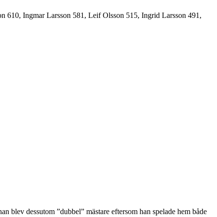
n 610, Ingmar Larsson 581, Leif Olsson 515, Ingrid Larsson 491,
h han blev dessutom ”dubbel” mästare eftersom han spelade hem både