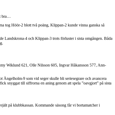
gt bra…
rna tog Höör-2 blott två poäng, Klippan-2 kunde vinna ganska så
 både Landskrona-4 och Klippan-3 trots förluster i sista omgången. Båda
g.
 Amy Wiklund 621, Olle Nilsson 605, Ingvar Håkansson 577, Ann-
mot Ängelholm-9 som vid seger skulle bli seriesegrare och avancera
ick snyggat till siffrorna en aning genom att spela ”oavgjort” på sista
t rejält på klubbkassan. Kommande säsong får vi bortamatcher i