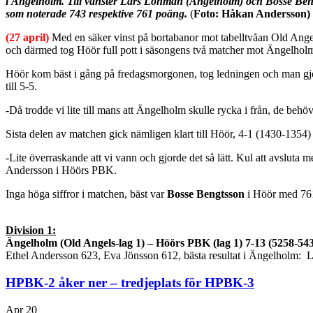
i Ängelholm. Till
vänster Lars Lohman (Ängelholm) och Bosse Ben
som noterade 743 respektive
761 poäng.
(
Foto: Håkan Andersson)
(27 april)
Med en säker vinst på bortabanor mot tabelltvåan Old Ange
och därmed tog Höör full pott i säsongens två matcher mot Ängelhol
Höör kom bäst i gång på fredagsmorgonen, tog ledningen och man gjor
till 5-5.
-Då trodde vi lite till mans att Ängelholm skulle rycka i från, de be
Sista delen av matchen gick nämligen klart till Höör, 4-1 (1430-1354) i 
-Lite överraskande att vi vann och gjorde det så lätt. Kul att avsluta m
Andersson i Höörs PBK.
Inga höga siffror i matchen, bäst var
Bosse Bengtsson
i Höör med 76
Division 1:
Ängelholm (Old Angels-lag 1) – Höörs PBK (lag 1) 7-13 (5258-543
Ethel Andersson 623, Eva Jönsson 612, bästa resultat i Ängelholm:
HPBK-2 åker ner – tredjeplats för HPBK-3
Apr
20