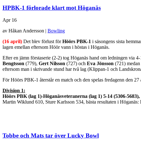
HPBK-1 förlorade klart mot Höganäs
Apr
16
av Håkan Andersson |
Bowling
(16 april)
Det blev förlust för
Höörs PBK-1
i säsongens sista hemmam
lagen emellan eftersom Höör vann i höstas i Höganäs.
Efter en jämn förstaserie (2-2) tog Höganäs hand om ledningen via 4-1
Bengtsson
(779),
Gert Nilsson
(727) och
Eva Jönsson
(721) meda
eftersom man i skrivande stund har två lag (Klippan-1 och Landskron
För Höörs PBK-1 återstår en match och den spelas fredagenn den 27 
Division 1:
Höörs PBK (lag 1)-Höganäsveteranerna (lag 1) 5-14 (5306-5683),
Martin Wiklund 610, Sture Karlsson 534, bästa resultaten i Höganäs
Tobbe och Mats tar över Lucky Bowl