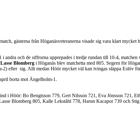
atch, gästerna från Höganäsveteranerna visade sig vara klart mycket 
 i andra och de siffrorna upprepades i tredje rundan till 10-4, matchen 
n
Lasse Blomberg
i Höganäs blev matchetta med 805. Segern för Höganäs
a-2) efter sig. Allt medan Höör mycket väl kan tvingas släppa Eslöv f
april borta mot Ängelholm-1.
ind i Höör: Bo Bengtsson 779, Gert Nilsson 721, Eva Jönsson 721, E
: Lasse Blomberg 805, Kalle Lekståhl 778, Harun Kacapor 739 och Sti