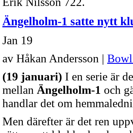
Erik Nilsson 722.
Ängelholm-1 satte nytt k
Jan
19
av Håkan Andersson |
Bowl
(19 januari)
I en serie är d
mellan
Ängelholm-1
och g
handlar det om hemmaledn
Men därefter är det ren up