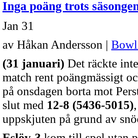
Inga poäng trots säsongen
Jan
31
av Håkan Andersson |
Bowl
(31 januari)
Det räckte inte
match rent poängmässigt och
på onsdagen borta mot Perst
slut med
12-8 (5436-5015)
uppskjuten på grund av snöo
Eslöv-3
kom till spel utan p