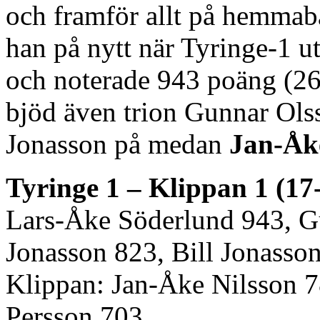
och framför allt på hemmaba
han på nytt när Tyringe-1 u
och noterade 943 poäng (2
bjöd även trion Gunnar Olss
Jonasson på medan
Jan-Åk
Tyringe 1 – Klippan 1 (17
Lars-Åke Söderlund 943, G
Jonasson 823, Bill Jonasso
Klippan: Jan-Åke Nilsson 7
Persson 703.