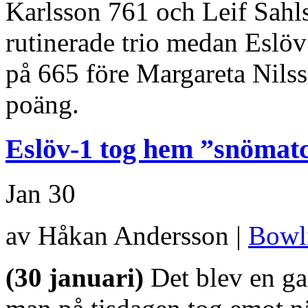
Karlsson 761 och Leif Sahls
rutinerade trio medan Eslö
på 665 före Margareta Nils
poäng.
Eslöv-1 tog hem ”snömat
Jan
30
av Håkan Andersson |
Bowl
(30 januari)
Det blev en gan