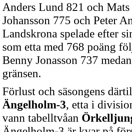
Anders Lund 821 och Mats 
Johansson 775 och Peter An
Landskrona spelade efter si
som etta med 768 poäng föl
Benny Jonasson 737 medan ö
gränsen.
Förlust och säsongens därtil
Ängelholm-3
, etta i divis
vann tabelltvåan
Örkelljun
Ängelholm-3 är kvar på förs