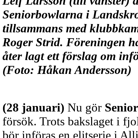
Leif Larsson (till vänster)
Seniorbowlarna i Landskr
tillsammans med klubbkam
Roger Strid. Föreningen h
åter lagt ett förslag om inf
(Foto: Håkan Andersson)
(28 januari)
Nu gör
Senior
försök. Trots bakslaget i fjo
bör införas en elitserie i A