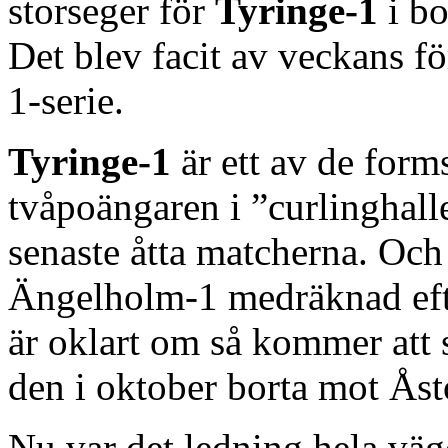
storseger för
Tyringe-1
i b
Det blev facit av veckans fö
1-serie.
Tyringe-1
är ett av de form
tvåpoängaren i ”curlinghall
senaste åtta matcherna. Och
Ängelholm-1 medräknad efte
är oklart om så kommer att 
den i oktober borta mot Ås
Nu var det ledning hela väg