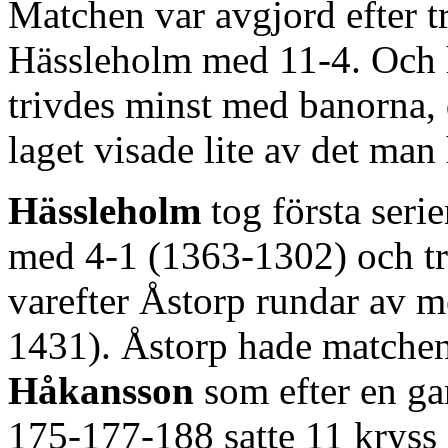
Matchen var avgjord efter tr
Hässleholm med 11-4. Och 
trivdes minst med banorna, d
laget visade lite av det man h
Hässleholm
tog första ser
med 4-1 (1363-1302) och t
varefter Åstorp rundar av m
1431). Åstorp hade matchen
Håkansson
som efter en g
175-177-188 satte 11 kryss i 