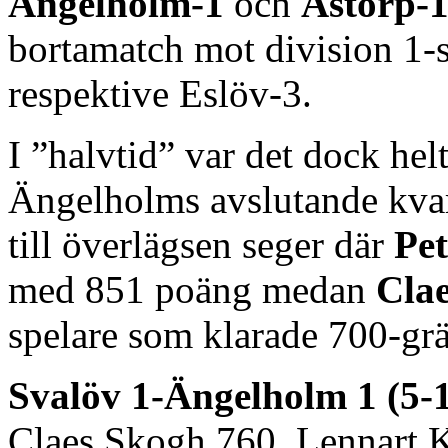
Ängelholm-1
och
Åstorp-
bortamatch mot division 1-s
respektive Eslöv-3.
I ”halvtid” var det dock hel
Ängelholms avslutande kvartet
till överlägsen seger där
Pe
med 851 poäng medan
Cla
spelare som klarade 700-gr
Svalöv 1-Ängelholm 1 (5-
Claes Skogh 760, Lennart K