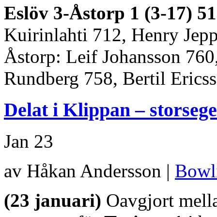
Eslöv 3-Åstorp 1 (3-17) 5
Kuirinlahti 712, Henry Jep
Åstorp: Leif Johansson 760
Rundberg 758, Bertil Erics
Delat i Klippan – storsege
Jan
23
av Håkan Andersson |
Bowl
(23 januari)
Oavgjort mel