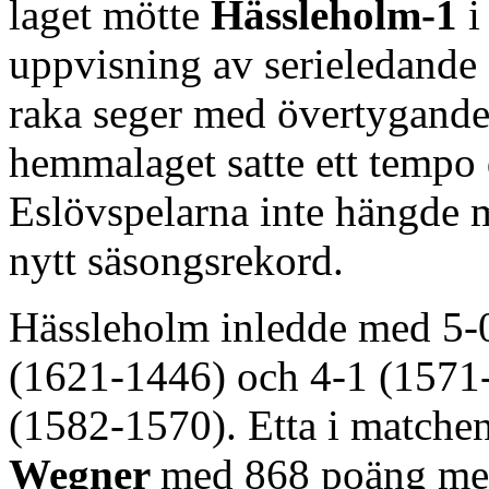
laget mötte
Hässleholm-1
i
uppvisning av serieledande
raka seger med övertygand
hemmalaget satte ett tempo 
Eslövspelarna inte hängde m
nytt säsongsrekord.
Hässleholm inledde med 5-0
(1621-1446) och 4-1 (1571-
(1582-1570). Etta i matchen
Wegner
med 868 poäng me