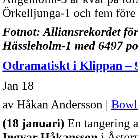
Örkelljunga-1 och fem före
Fotnot: Alliansrekordet f
Hässleholm-1 med 6497 po
Odramatiskt i Klippan – 
Jan
18
av Håkan Andersson |
Bowl
(18 januari)
En tangering a
Ingvar Håkansson
i Åstor