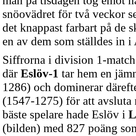
man på tisdagen tog emot 
snöovädret för två veckor 
det knappast farbart på de 
en av dem som ställdes in i 
Siffrorna i division 1-match
där
Eslöv-1
tar hem en jämn
1286) och dominerar därefte
(1547-1275) för att avslut
bäste spelare hade Eslöv i
L
(bilden) med 827 poäng som