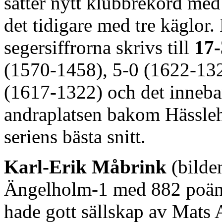
sätter nytt klubbrekord me
det tidigare med tre käglor.
segersiffrorna skrivs till
17-
(1570-1458), 5-0 (1622-132
(1617-1322) och det innebar
andraplatsen bakom Hässleh
seriens bästa snitt.
Karl-Erik Måbrink
(bilde
Ängelholm-1 med 882 poän
hade gott sällskap av Mats