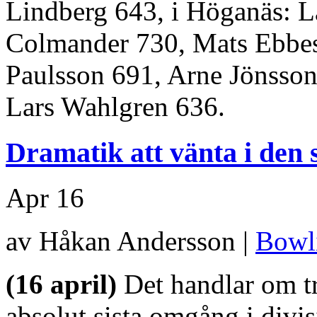
Lindberg 643, i Höganäs: L
Colmander 730, Mats Ebbes
Paulsson 691, Arne Jönsso
Lars Wahlgren 636.
Dramatik att vänta i den 
Apr
16
av Håkan Andersson |
Bowl
(16 april)
Det handlar om tre
absolut sista omgång i divi