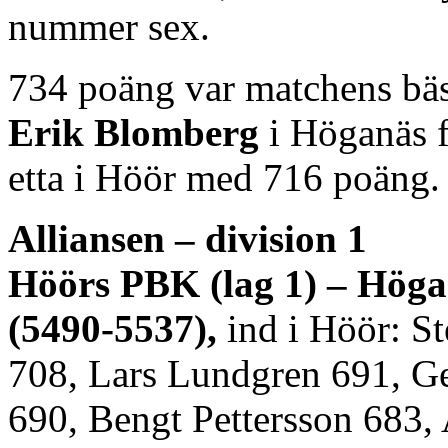
nummer sex.
734 poäng var matchens bäst
Erik Blomberg
i Höganäs 
etta i Höör med 716 poäng.
Alliansen – division 1
Höörs PBK (lag 1) – Höga
(5490-5537),
ind i Höör: St
708, Lars Lundgren 691, G
690, Bengt Pettersson 683,