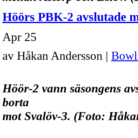
Höörs PBK-2 avslutade me
Apr
25
av Håkan Andersson |
Bowl
Höör-2 vann säsongens avsl
borta
mot Svalöv-3.
(Foto: Håka