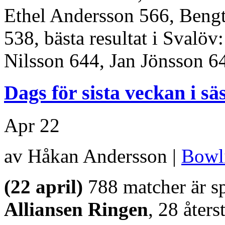
Ethel Andersson 566, Bengt
538, bästa resultat i Svalö
Nilsson 644, Jan Jönsson 6
Dags för sista veckan i sä
Apr
22
av Håkan Andersson |
Bowl
(22 april)
788 matcher är sp
Alliansen Ringen
, 28 åters