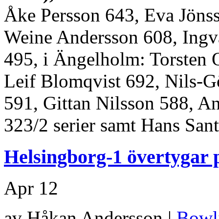
Åke Persson 643, Eva Jönss
Weine Andersson 608, Ingv
495, i Ängelholm: Torsten 
Leif Blomqvist 692, Nils-G
591, Gittan Nilsson 588, A
323/2 serier samt Hans Sant
Helsingborg-1 övertyga
Apr
12
av Håkan Andersson |
Bowl