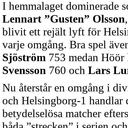
I hemmalaget dominerade s
Lennart ”Gusten” Olsson
blivit ett rejält lyft för He
varje omgång. Bra spel äve
Sjöström
753 medan Höör ha
Svensson
760 och
Lars Lu
Nu återstår en omgång i div
och Helsingborg-1 handlar 
betydelselösa matcher efte
båda ”strecken” i serien oc