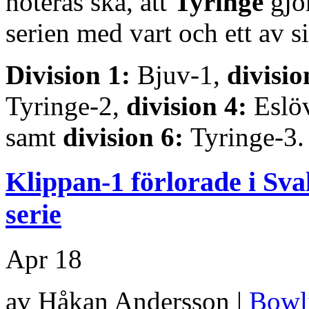
noteras ska, att
Tyringe
gjo
serien med vart och ett av si
Division 1:
Bjuv-1,
divisio
Tyringe-2,
division 4:
Eslö
samt
division 6:
Tyringe-3.
Klippan-1 förlorade i Sva
serie
Apr
18
av Håkan Andersson |
Bowl