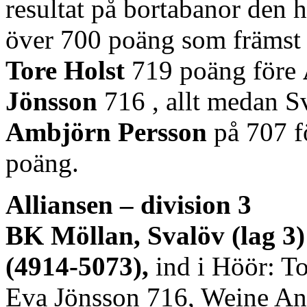
resultat på bortabanor den h
över 700 poäng som främst b
Tore Holst
719 poäng före
Jönsson
716 , allt medan Sv
Ambjörn Persson
på 707 f
poäng.
Alliansen – division 3
BK Möllan, Svalöv (lag 3)
(4914-5073),
ind i Höör: To
Eva Jönsson 716, Weine An