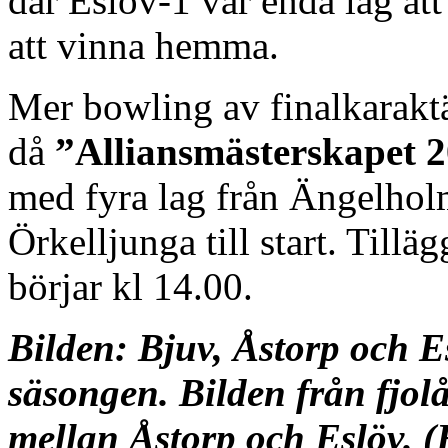
där Eslöv-1 var enda lag at
att vinna hemma.
Mer bowling av finalkaraktä
då
”Alliansmästerskapet 
med fyra lag från Ängelholm
Örkelljunga till start. Tillä
börjar kl 14.00.
Bilden: Bjuv, Åstorp och E
säsongen. Bilden från fjolå
mellan Åstorp och Eslöv. 