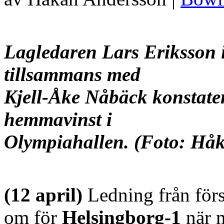
Lagledaren Lars Eriksson 
tillsammans med
Kjell-Åke Nåbäck
konstate
hemmavinst i
Olympiahallen. (Foto: Hå
(12 april)
Ledning från först
om för
Helsingborg-1
när 