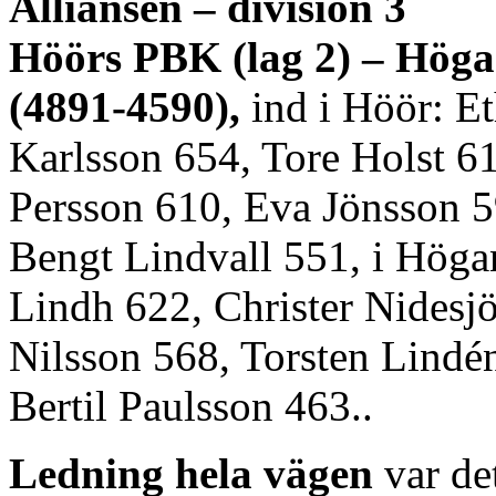
Alliansen – division 3
Höörs PBK (lag 2) – Höga
(4891-4590),
ind i Höör: E
Karlsson 654, Tore Holst 6
Persson 610, Eva Jönsson 5
Bengt Lindvall 551, i Högan
Lindh 622, Christer Nidesj
Nilsson 568, Torsten Lindé
Bertil Paulsson 463..
Ledning hela vägen
var de