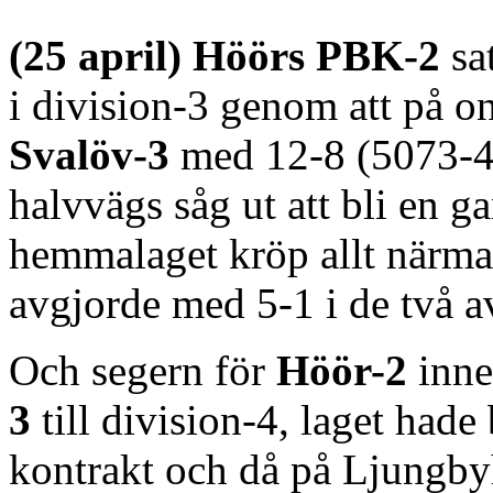
(25 april) Höörs PBK-2
sa
i division-3 genom att på o
Svalöv-3
med 12-8 (5073-4
halvvägs såg ut att bli en g
hemmalaget kröp allt närma
avgjorde med 5-1 i de två a
Och segern för
Höör-2
inne
3
till division-4, laget hade
kontrakt och då på Ljungby