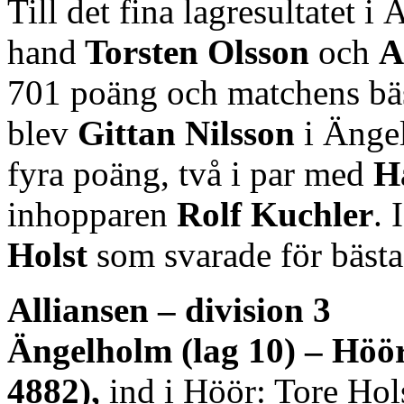
Till det fina lagresultatet 
hand
Torsten Olsson
och
A
701 poäng och matchens bäs
blev
Gittan Nilsson
i Änge
fyra poäng, två i par med
H
inhopparen
Rolf Kuchler
. 
Holst
som svarade för bäst
Alliansen – division 3
Ängelholm (lag 10) – Höör
4882),
ind i Höör: Tore Hol