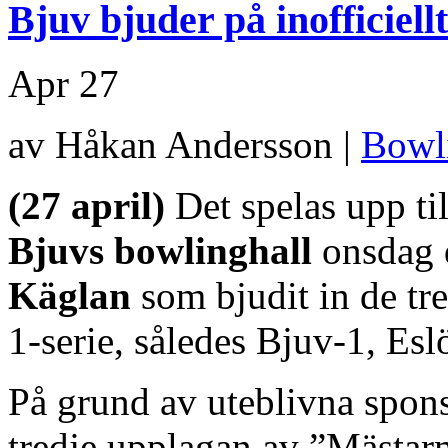
Bjuv bjuder på inofficiellt
Apr
27
av Håkan Andersson |
Bowl
(27 april)
Det spelas upp till
Bjuvs bowlinghall
onsdag 
Käglan
som bjudit in de tre
1-serie, således Bjuv-1, Es
På grund av uteblivna spons
tredje upplagan av ”Mästarm