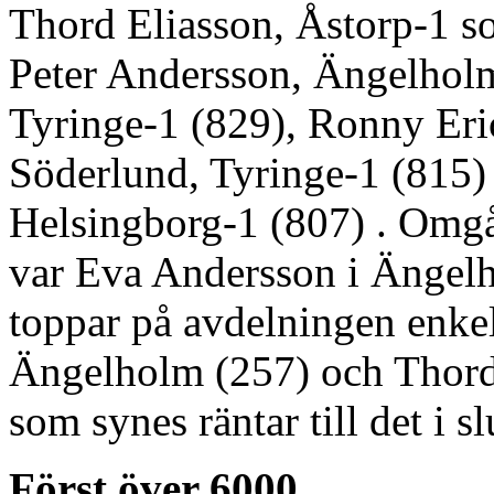
Thord Eliasson, Åstorp-1 s
Peter Andersson, Ängelholm
Tyringe-1 (829), Ronny Eri
Söderlund, Tyringe-1 (815)
Helsingborg-1 (807) . Omg
var Eva Andersson i Ängel
toppar på avdelningen enkel
Ängelholm (257) och Thord 
som synes räntar till det i s
Först över 6000