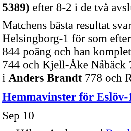
5389)
efter 8-2 i de två avs
Matchens bästa resultat sva
Helsingborg-1 för som efter
844 poäng och han komplett
744 och Kjell-Åke Nåbäck 7
i
Anders Brandt
778 och R
Hemmavinster för Eslöv-
Sep
10