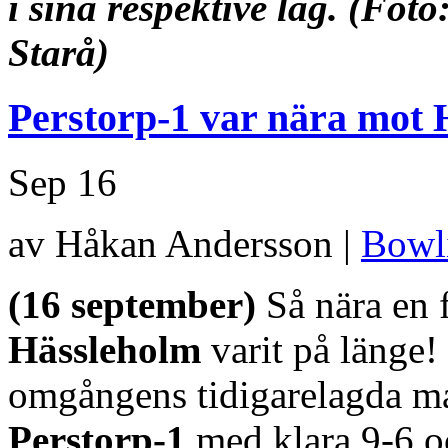
i sina respektive lag.
(Foto
Starå)
Perstorp-1 var nära mot 
Sep
16
av Håkan Andersson |
Bowl
(16 september)
Så nära en 
Hässleholm
varit på länge! 
omgångens tidigarelagda m
Perstorp-1
med klara 9-6 o