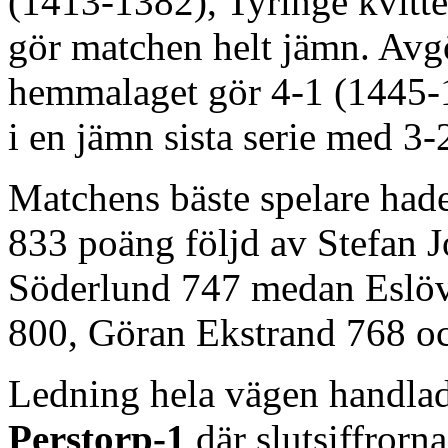
(1413-1382), Tyringe kvitte
gör matchen helt jämn. Avg
hemmalaget gör 4-1 (1445-
i en jämn sista serie med 3
Matchens bäste spelare hade
833 poäng följd av Stefan 
Söderlund 747 medan Eslöv
800, Göran Ekstrand 768 oc
Ledning hela vägen handla
Perstorp-1
där slutsiffrorna