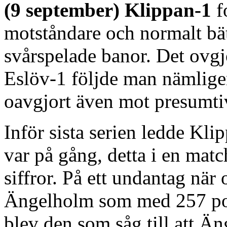
(9 september) Klippan-1
f
motståndare och normalt bät
svårspelade banor. Det ovgj
Eslöv-1 följde man nämlige
oavgjort även mot presumti
Inför sista serien ledde Kli
var på gång, detta i en mat
siffror. På ett undantag när
Ängelholm som med 257 poäng
blev den som såg till att 