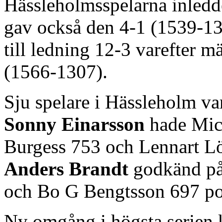
Hässleholmsspelarna inledd
gav också den 4-1 (1539-13
till ledning 12-3 varefter m
(1566-1307).
Sju spelare i Hässleholm v
Sonny Einarsson
hade Mic
Burgess 753 och Lennart Lö
Anders Brandt
godkänd på
och Bo G Bengtsson 697 p
Ny omgång i högsta serie