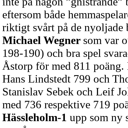
inte på någon ”gnistrande” 
eftersom både hemmaspelare
riktigt svårt på de nyoljade
Michael Wegner
som var o
198-190) och bra spel svar
Åstorp för med 811 poäng. 
Hans Lindstedt 799 och Th
Stanislav Sebek och Leif J
med 736 respektive 719 po
Hässleholm-1
upp som ny se