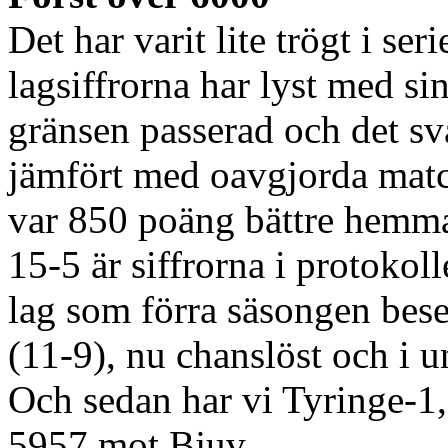
Det har varit lite trögt i se
lagsiffrorna har lyst med s
gränsen passerad och det s
jämfört med oavgjorda mat
var 850 poäng bättre hemm
15-5 är siffrorna i protokol
lag som förra säsongen be
(11-9), nu chanslöst och i u
Och sedan har vi Tyringe-1,
5957 mot Bjuv.