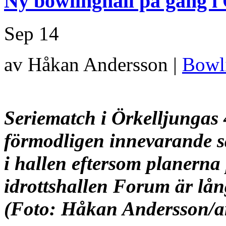
Ny bowlinghall på gång i
Sep
14
av Håkan Andersson |
Bowl
Seriematch i Örkelljungas 
förmodligen innevarande s
i hallen
eftersom planerna 
idrottshallen Forum är lån
(Foto: Håkan Andersson/a