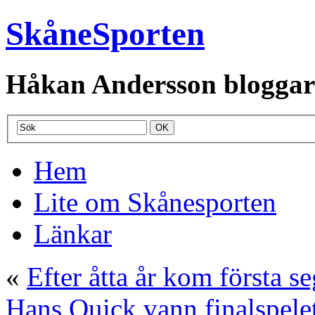
SkåneSporten
Håkan Andersson bloggar o
Hem
Lite om Skånesporten
Länkar
«
Efter åtta år kom första s
Hans Quick vann finalspele