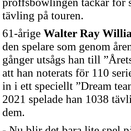
proffsbowlingen tackar för si
tävling på touren.
61-årige
Walter Ray Willi
den spelare som genom åren 
gånger utsågs han till ”Året
att han noterats för 110 se
in i ett speciellt ”Dream t
2021 spelade han 1038 tävli
dem.
- Nu blir det bara lite spel