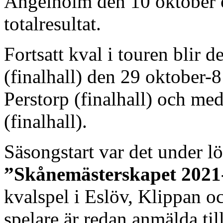
Ängelholm den 10 oktober o
totalresultat.
Fortsatt kval i touren blir 
(finalhall) den 29 oktober-8
Perstorp (finalhall) och me
(finalhall).
Säsongstart var det under l
”Skånemästerskapet 2021
kvalspel i Eslöv, Klippan o
spelare är redan anmälda till