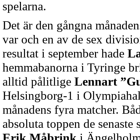
spelarna.
Det är den gångna månadens 
var och en av de sex divisi
resultat i september hade
La
hemmabanorna i Tyringe bri
alltid pålitlige
Lennart ”Gu
Helsingborg-1 i Olympiahall
månadens fyra matcher. Båda
absoluta toppen de senaste
Erik Måbrink
i Ängelholm-