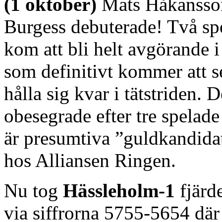
(1 oktober)
Mats Håkansso
Burgess debuterade! Två spe
kom att bli helt avgörande
som definitivt kommer att se t
hålla sig kvar i tätstriden.
obesegrade efter tre spelad
är presumtiva ”guldkandidat
hos Alliansen Ringen.
Nu tog
Hässleholm-1
fjärde
via siffrorna 5755-5654 dä