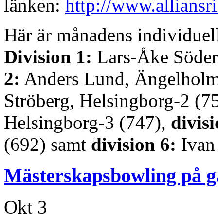
länken:
http://www.alliansr
Här är månadens individuell
Division 1:
Lars-Åke Söder
2:
Anders Lund, Ängelholm
Ströberg, Helsingborg-2 (7
Helsingborg-3 (747),
divis
(692) samt
division 6:
Ivan 
Mästerskapsbowling på g
Okt
3