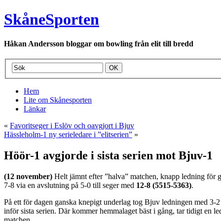
SkåneSporten
Håkan Andersson bloggar om bowling från elit till bredd
Hem
Lite om Skånesporten
Länkar
«
Favoritseger i Eslöv och oavgjort i Bjuv
Hässleholm-1 ny serieledare i ”elitserien”
»
Höör-1 avgjorde i sista serien mot Bjuv-1
(12 november)
Helt jämnt efter ”halva” matchen, knapp ledning för 
7-8 via en avslutning på 5-0 till seger med
12-8 (5515-5363)
.
På ett för dagen ganska knepigt underlag tog Bjuv ledningen med 3-2 (
inför sista serien. Där kommer hemmalaget bäst i gång, tar tidigt en 
matchen.