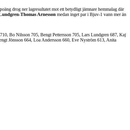
poäng drog ner lagresultatet mot ett betydligt jämnare hemmalag där
Lundgren-Thomas Arnesson
medan inget par i Bjuv-1 vann mer än
10, Bo Nilsson 705, Bengt Pettersson 705, Lars Lundgren 687, Kaj
 Bengt Jönsson 664, Loa Andersson 660, Eve Nyström 613, Anita