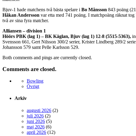
Bjuv-1 hade matchens två bästa spelare i
Bo Månsson
843 poäng (21
Håkan Andersson
var etta med 741 poäng. I matchpoäng räknat to
två av sina fyra matcher.
Alliansen – division 1
Höörs PBK (lag 1) – BK Käglan, Bjuv (lag 1) 12-8 (5515-5363),
in
Svensson 661, Gert Nilsson 300/2 serier, Krister Lindberg 289/2 se
Johansson 579 samt Pelle Karlsson 529.
Both comments and pings are currently closed.
Comments are closed.
Bowling
Övrigt
Arkiv
augusti 2026
(2)
juli 2026
(2)
juni 2026
(5)
maj 2026
(6)
april 2026
(12)