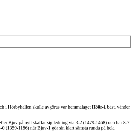
atch i Hörbyhallen skulle avgöras var hemmalaget
Höör-1
bäst, vänder
fter Bjuv på nytt skaffar sig ledning via 3-2 (1479-1468) och har 8-7
5-0 (1359-1186) när Bjuv-1 gör sin klart sämsta runda på hela