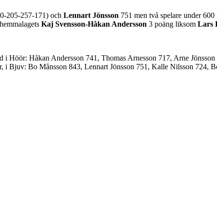
0-205-257-171) och
Lennart Jönsson
751 men två spelare under 600 
g hemmalagets
Kaj Svensson-Håkan Andersson
3 poäng liksom
Lars 
d i Höör: Håkan Andersson 741, Thomas Arnesson 717, Arne Jönsson 7
rier, i Bjuv: Bo Månsson 843, Lennart Jönsson 751, Kalle Nilsson 724,