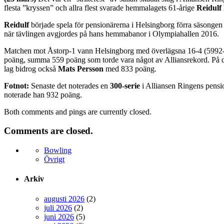
flesta ”kryssen” och allra flest svarade hemmalagets 61-årige
Reidulf 
Reidulf
började spela för pensionärerna i Helsingborg förra säsongen
när tävlingen avgjordes på hans hemmabanor i Olympiahallen 2016.
Matchen mot Åstorp-1 vann Helsingborg med överlägsna 16-4 (5992
poäng, summa 559 poäng som torde vara något av Alliansrekord. På d
lag bidrog också
Mats Persson
med 833 poäng.
Fotnot:
Senaste det noterades en
300-serie
i Alliansen Ringens pensi
noterade han 932 poäng.
Both comments and pings are currently closed.
Comments are closed.
Bowling
Övrigt
Arkiv
augusti 2026
(2)
juli 2026
(2)
juni 2026
(5)