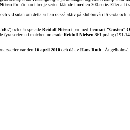
Nilsen
för när han i tredje serien klämde i med en 300-serie. Efter att i
 och vid sidan om detta är han också aktiv på klubbnivå i IS Göta och
-5467) och där spelade
Reidulf Nilsen
i par med
Lennart ”Gusten” O
e fyra serierna i matchen noterade
Reidulf Nielsen
861 poäng (191-14
onärsserier var den
16 april 2010
och då av
Hans Roth
i Ängelholm-1 