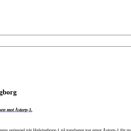
ngborg
hen mot Åstorp-1.
Ringens seriespel när Helsingborg-1 på torsdagen tog emot Åstorp-1 för 