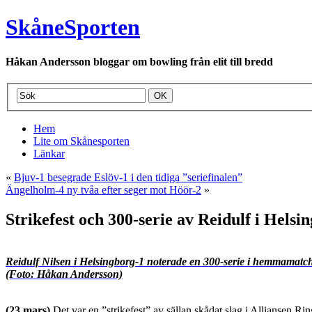
SkåneSporten
Håkan Andersson bloggar om bowling från elit till bredd
Hem
Lite om Skånesporten
Länkar
«
Bjuv-1 besegrade Eslöv-1 i den tidiga ”seriefinalen”
Ängelholm-4 ny tvåa efter seger mot Höör-2
»
Strikefest och 300-serie av Reidulf i Helsi
Reidulf Nilsen i Helsingborg-1 noterade en 300-serie i hemmamatc
(Foto: Håkan Andersson)
(23 mars)
Det var en ”strikefest” av sällan skådat slag i Alliansen 