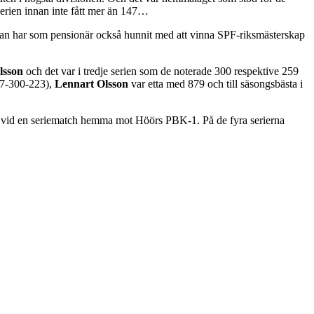
 serien innan inte fått mer än 147…
 han har som pensionär också hunnit med att vinna SPF-riksmästerskap
lsson
och det var i tredje serien som de noterade 300 respektive 259
7-300-223),
Lennart Olsson
var etta med 879 och till säsongsbästa i
vid en seriematch hemma mot Höörs PBK-1. På de fyra serierna