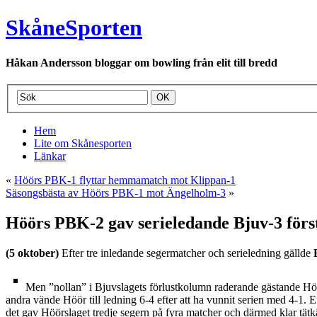
SkåneSporten
Håkan Andersson bloggar om bowling från elit till bredd
Hem
Lite om Skånesporten
Länkar
«
Höörs PBK-1 flyttar hemmamatch mot Klippan-1
Säsongsbästa av Höörs PBK-1 mot Ängelholm-3
»
Höörs PBK-2 gav serieledande Bjuv-3 först
(5 oktober)
Efter tre inledande segermatcher och serieledning gällde
Men ”nollan” i Bjuvslagets förlustkolumn raderande gästande Hö
andra vände Höör till ledning 6-4 efter att ha vunnit serien med 4-1. 
det gav Höörslaget tredje segern på fyra matcher och därmed klar tätkä