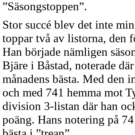
”Säsongstoppen”.
Stor succé blev det inte min
toppar två av listorna, den f
Han började nämligen säson
Bjäre i Båstad, noterade dä
månadens bästa. Med den ins
och med 741 hemma mot Tyr
division 3-listan där han o
poäng. Hans notering på 741
bästa i ”trean”.