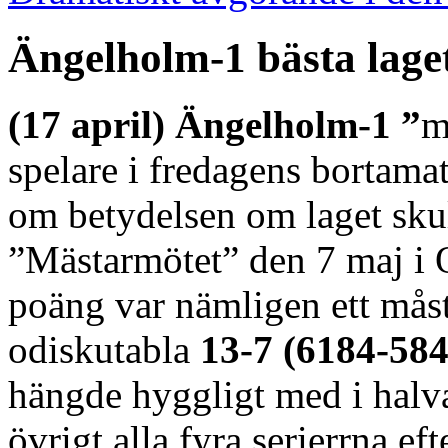
Ängelholm-1 bästa lage
(17 april) Ängelholm-1 ”
m
spelare i fredagens bortam
om betydelsen om laget skulle
”Mästarmötet” den 7 maj i 
poäng var nämligen ett mås
odiskutabla
13-7 (6184-584
hängde hyggligt med i hal
övrigt alla fyra serierrna e