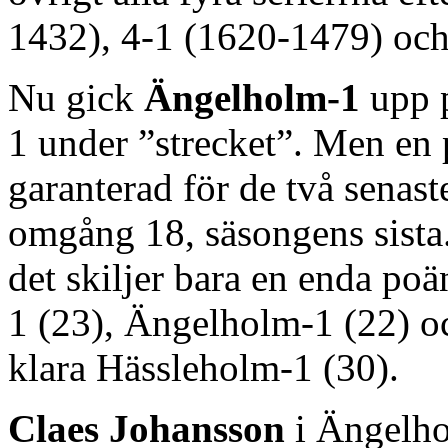
1432), 4-1 (1620-1479) och
Nu gick
Ängelholm-1
upp p
1 under ”strecket”. Men en p
garanterad för de två senaste
omgång 18, säsongens sista.
det skiljer bara en enda po
1 (23), Ängelholm-1 (22) o
klara Hässleholm-1 (30).
Claes Johansson
i Ängelho