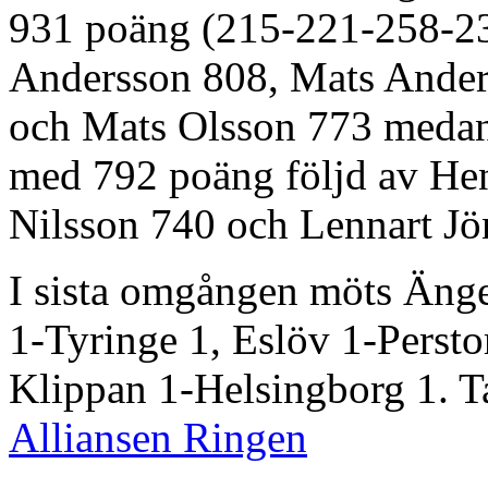
931 poäng (215-221-258-23
Andersson 808, Mats Ander
och Mats Olsson 773 meda
med 792 poäng följd av Hen
Nilsson 740 och Lennart J
I sista omgången möts Äng
1-Tyringe 1, Eslöv 1-Persto
Klippan 1-Helsingborg 1. T
Alliansen Ringen