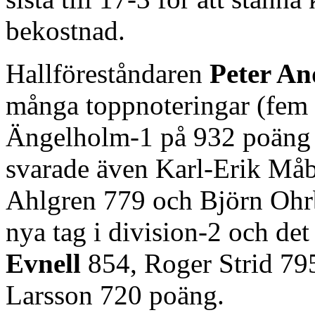
bekostnad.
Hallföreståndaren
Peter An
många toppnoteringar (fem m
Ängelholm-1 på 932 poäng 
svarade även Karl-Erik Må
Ahlgren 779 och Björn Ohrb
nya tag i division-2 och det
Evnell
854, Roger Strid 795
Larsson 720 poäng.