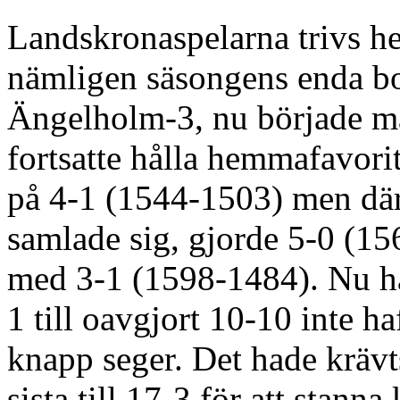
Landskronaspelarna trivs he
nämligen säsongens enda bo
Ängelholm-3, nu började ma
fortsatte hålla hemmafavori
på 4-1 (1544-1503) men där
samlade sig, gjorde 5-0 (15
med 3-1 (1598-1484). Nu ha
1 till oavgjort 10-10 inte ha
knapp seger. Det hade krävt
sista till 17-3 för att stann