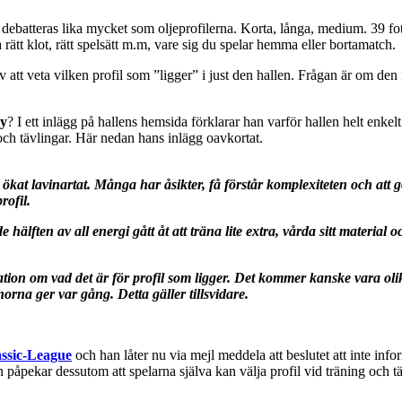
ebatteras lika mycket som oljeprofilerna. Korta, långa, medium. 39 fot 
ätt klot, rätt spelsätt m.m, vare sig du spelar hemma eller bortamatch.
 att veta vilken profil som ”ligger” i just den hallen. Frågan är om de
by
? I ett inlägg på hallens hemsida förklarar han varför hallen helt enke
och tävlingar. Här nedan hans inlägg oavkortat.
at lavinartat. Många har åsikter, få förstår komplexiteten och att göra 
rofil.
hälften av all energi gått åt att träna lite extra, vårda sitt material o
ion om vad det är för profil som ligger. Det kommer kanske vara olika,
orna ger var gång. Detta gäller tillsvidare.
ssic-League
och han låter nu via mejl meddela att beslutet att inte inf
 påpekar dessutom att spelarna själva kan välja profil vid träning och tä