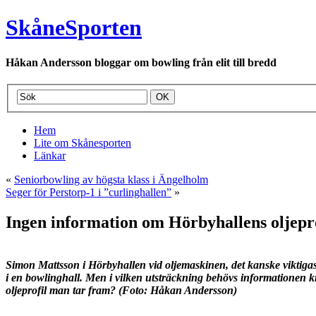
SkåneSporten
Håkan Andersson bloggar om bowling från elit till bredd
Hem
Lite om Skånesporten
Länkar
«
Seniorbowling av högsta klass i Ängelholm
Seger för Perstorp-1 i ”curlinghallen”
»
Ingen information om Hörbyhallens oljepro
Simon Mattsson i Hörbyhallen vid oljemaskinen, det kanske viktigas
i en bowlinghall. M
en i vilken utsträckning behövs informationen k
oljeprofil man tar fram? (Foto:
Håkan Andersson)