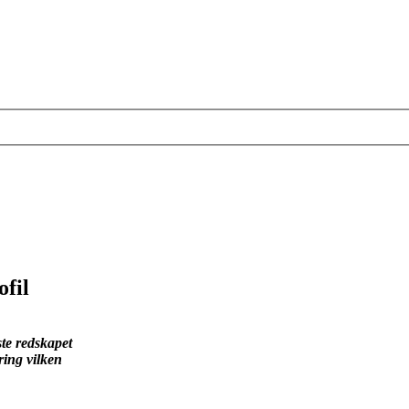
fil
te redskapet
ring vilken