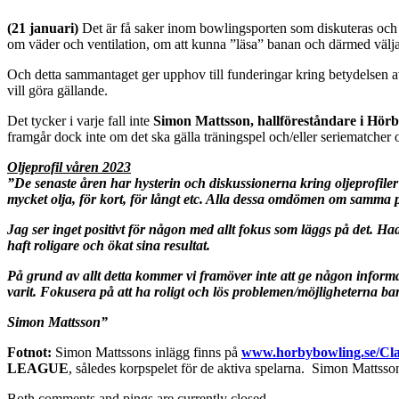
(21 januari)
Det är få saker inom bowlingsporten som diskuteras och d
om väder och ventilation, om att kunna ”läsa” banan och därmed välja r
Och detta sammantaget ger upphov till funderingar kring betydelsen av
vill göra gällande.
Det tycker i varje fall inte
Simon Mattsson, hallföreståndare i Hör
framgår dock inte om det ska gälla träningspel och/eller seriematcher 
Oljeprofil våren 2023
”De senaste åren har hysterin och diskussionerna kring oljeprofiler ök
mycket olja, för kort, för långt etc. Alla dessa omdömen om samma p
Jag ser inget positivt för någon med allt fokus som läggs på det. Hade 
haft roligare och ökat sina resultat.
På grund av allt detta kommer vi framöver inte att ge någon informat
varit. Fokusera på att ha roligt och lös problemen/möjligheterna ban
Simon Mattsson”
Fotnot:
Simon Mattssons inlägg finns på
www.horbybowling.se/Cla
LEAGUE
, således korpspelet för de aktiva spelarna. Simon Mattsson
Both comments and pings are currently closed.