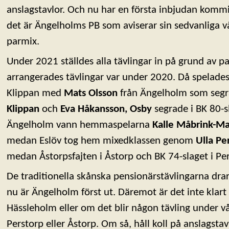
anslagstavlor. Och nu har en första inbjudan komm
det är Ängelholms PB som aviserar sin sedvanliga v
parmix.
Under 2021 ställdes alla tävlingar in på grund av 
arrangerades tävlingar var under 2020. Då spelades
Klippan med
Mats Olsson
från Ängelholm som segr
Klippan
och
Eva Håkansson, Osby
segrade i BK 80-sl
Ängelholm vann hemmaspelarna
Kalle Måbrink-Ma
medan Eslöv tog hem mixedklassen genom
Ulla Pe
medan Åstorpsfajten i Åstorp och BK 74-slaget i Pers
De traditionella skånska pensionärstävlingarna drar
nu är Ängelholm först ut. Däremot är det inte klart
Hässleholm eller om det blir någon tävling under v
Perstorp eller Åstorp. Om så, håll koll på anslagstav