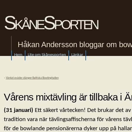
SkåneSporten
Håkan Andersson bloggar om bowling
Hem
Lite om Skånesporten
Länkar
«
Väntat oväder stänger Baltiska Bowlinghallen
Vårens mixtävling är tillbaka i
(31 januari)
Ett säkert vårtecken! Det brukar det av
tradition vara när tävlingsaffischerna för vårens täv
för de bowlande pensionärerna dyker upp på halla