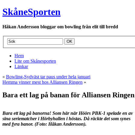
SkåneSporten
Håkan Andersson bloggar om bowling från elit till bredd
Hem
Lite om Skånesporten
Länkar
«
Bowling-Sydväst tar paus under hela januari
Hemma vinner mest hos Alliansen Ringen
»
Bara ett lag på banan för Alliansen Ringen
Bara ett lag på banorna! Som här när Höörs PBK-1 spelade en av
sina
seriematcher i Hörbyhallen i höstas. Då räckte det som synes
med fyra
banor. (Foto: Håkan Andersson).