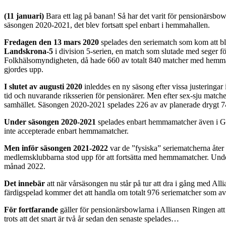
(11 januari)
Bara ett lag på banan! Så har det varit för pensionärsbow
säsongen 2020-2021, det blev fortsatt spel enbart i hemmahallen.
Fredagen den 13 mars 2020
spelades den seriematch som kom att bli
Landskrona-5
i division 5-serien, en match som slutade med seger f
Folkhälsomyndigheten, då hade 660 av totalt 840 matcher med hemma- o
gjordes upp.
I slutet av augusti 2020
inleddes en ny säsong efter vissa justeringar
tid och nuvarande riksserien för pensionärer. Men efter sex-sju matche
samhället. Säsongen 2020-2021 spelades 226 av av planerade drygt 740
Under säsongen 2020-2021
spelades enbart hemmamatcher även i Göin
inte accepterade enbart hemmamatcher.
Men inför säsongen 2021-2022
var de ”fysiska” seriematcherna åter
medlemsklubbarna stod upp för att fortsätta med hemmamatcher. Under
månad 2022.
Det innebär
att när vårsäsongen nu står på tur att dra i gång med A
färdigspelad kommer det att handla om totalt 976 seriematcher som avg
För fortfarande
gäller för pensionärsbowlarna i Alliansen Ringen at
trots att det snart är två år sedan den senaste spelades…