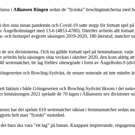
larna i
Alliansen Ringen
sedan de ”fysiska” bowlingmatcherna med hem
 den sista innan pandemin och Covid-19 satte stopp för fortsatt spel p
ör Ängelholmslaget med 13-6 (4853-4780). Därefter avbröts allt fortsat
ch bortaspel avgjorts säsongen 2019-2020, 180 återstod, matcher som d
 i de sex divisionerna. Och nu gällde fortsatt spel på hemmabanor, varj
r avbröts hela säsongen sista veckan i oktober 2020, den kom aldrig att
 seriematcher, tre lag förblev obesegrade i form av Ängelholm-9 (divis
geserien och Bowling-Sydväst, de senare noterade att inte mindre än 2
 ett faktum i både Göingeserien och Bowling-Sydväst liksom i det nati
 höstsäsongen 2021 spelade de 70 lagen i Alliansens sex divisioner su
lliansen har det spelats 610 seriematcher räknat i hemmamatcher sedan a
jorts helt utan ”fysiskt” motstånd.
t det bara ska vara ”ett lag” på banan. Knappast inspirerande, engagem