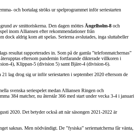
ma- och bortalag ströks ur spelprogrammet inför seriestarten
å grund av smittoriskerna. Den dagen möttes
Ängelholm-8
och
t spel inom Alliansen efter rekommendationer från
ock aldrig kom att spelas. Serierna avslutades, inga sluttabeller
e lags resultat rapporterades in. Som på de gamla ”telefonmatchernas”
 återupptas eftersom pandemin fortfarande dikterade villkoren i
ion-4), Klippan-5 (division 5) samt Bjäre-4 (division-6).
1 lag drog sig ur inför seriestarten i september 2020 eftersom de
onella svenska seriespelet medan Alliansen Ringen och
mma 384 matcher, nu återstår 366 med start under vecka 3-4 i januari
ugusti 2020. Det betyder också att när säsongen 2021-2022 är
anget saknas. Men nödvändigt. De ”fysiska” seriematcherna får vänta,