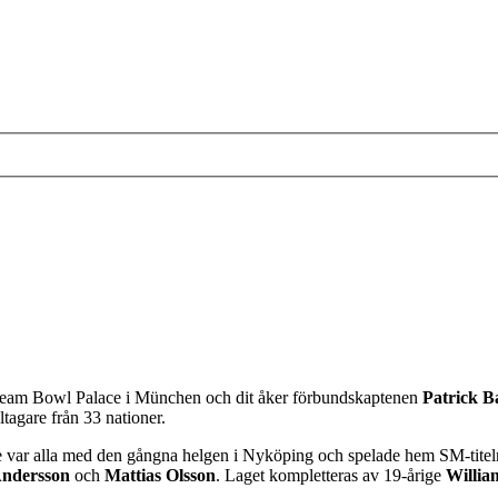
ream Bowl Palace i München och dit åker förbundskaptenen
Patrick 
tagare från 33 nationer.
 var alla med den gångna helgen i Nyköping och spelade hem SM-titeln 
ndersson
och
Mattias Olsson
. Laget kompletteras av 19-årige
Willia