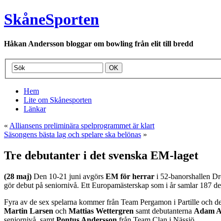
SkåneSporten
Håkan Andersson bloggar om bowling från elit till bredd
Hem
Lite om Skånesporten
Länkar
«
Alliansens preliminära spelprogrammet är klart
Säsongens bästa lag och spelare ska belönas
»
Tre debutanter i det svenska EM-laget
(28 maj)
Den 10-21 juni avgörs
EM för herrar
i 52-banorshallen D
gör debut på seniornivå. Ett Europamästerskap som i år samlar 187 del
Fyra av de sex spelarna kommer från Team Pergamon i Partille och de
Martin Larsen
och
Mattias Wettergren
samt debutanterna
Adam A
seniornivå, samt
Pontus Andersson
från Team Clan i Nässjö.