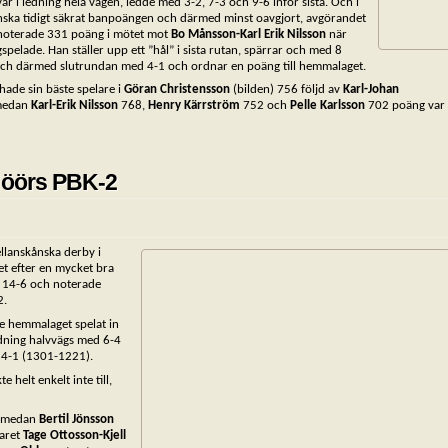
r i ledning hela vägen, ledde med 3-2, 7-3 och 9-6 inför sista. Och i
nska tidigt säkrat banpoängen och därmed minst oavgjort, avgörandet
 noterade 331 poäng i mötet mot
Bo Månsson-Karl Erik Nilsson
när
spelade. Han ställer upp ett ”hål” i sista rutan, spärrar och med 8
1 och därmed slutrundan med 4-1 och ordnar en poäng till hemmalaget.
 hade sin bäste spelare i
Göran Christensson
(bilden) 756 följd av
Karl-Johan
medan
Karl-Erik Nilsson
768
,
Henry Kärrström
752 och
Pelle Karlsson
702 poäng var
Höörs PBK-2
lanskånska derby i
et efter en mycket bra
d 14-6 och noterade
2.
e hemmalaget spelat in
edning halvvägs med 6-4
 4-1 (1301-1221).
e helt enkelt inte till,
 medan
Bertil Jönsson
paret
Tage Ottosson-Kjell