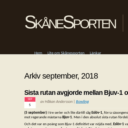
SkåneSporten
Hem
Lite om Skånesporten
Länkar
Arkiv september, 2018
Sista rutan avgjorde mellan Bjuv-1 
SEP
av Håkan Andersson |
Bowling
5
(5 september)
I tre serier och lite därtill såg
Eslöv-1,
förra säsongens
mot regerande mästarna
Bjuv-1
. Men i den absolut sista rutan förd
Och det var en poäng som Bjuv-1 definitivt var nöjda med,
Eslöv-1
va