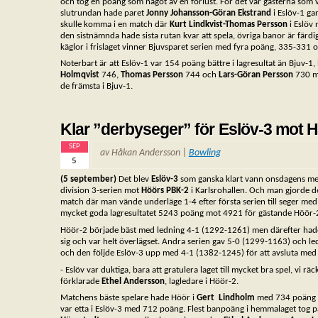
och tog en poäng som något av en förlust. För det var gästerna som va
slutrundan hade paret
Jonny Johansson-Göran Ekstrand
i Eslöv-1 ga
skulle komma i en match där
Kurt Lindkvist-Thomas Persson
i Eslöv
den sistnämnda hade sista rutan kvar att spela, övriga banor är färdig
käglor i frislaget vinner Bjuvsparet serien med fyra poäng, 335-33
Noterbart är att Eslöv-1 var 154 poäng bättre i lagresultat än Bjuv-1,
Holmqvist
746,
Thomas Persson
744 och
Lars-Göran Persson
730 
de främsta i Bjuv-1.
Klar ”derbyseger” för Eslöv-3 mot 
SEP
av Håkan Andersson |
Bowling
5
(5 september)
Det blev
Eslöv-3
som ganska klart vann onsdagens mel
division 3-serien mot
Höörs PBK-2
i Karlsrohallen. Och man gjorde d
match där man vände underläge 1-4 efter första serien till seger me
mycket goda lagresultatet 5243 poäng mot 4921 för gästande Höör-
Höör-2 började bäst med ledning 4-1 (1292-1261) men därefter had
sig och var helt överlägset. Andra serien gav 5-0 (1299-1163) och l
och den följde Eslöv-3 upp med 4-1 (1382-1245) för att avsluta med
- Eslöv var duktiga, bara att gratulera laget till mycket bra spel, vi räckt
förklarade
Ethel Andersson
, lagledare i Höör-2.
Matchens bäste spelare hade Höör i
Gert Lindholm
med 734 poäng
var etta i Eslöv-3 med 712 poäng. Flest banpoäng i hemmalaget tog 