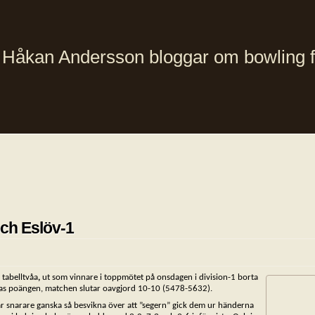
Håkan Andersson bloggar om bowling från
och Eslöv-1
 tabelltvåa
,
ut som vinnare i toppmötet på onsdagen i division-1 borta
elas poängen, matchen slutar oavgjord 10-10 (5478-5632).
r snarare ganska så besvikna över att ”segern” gick dem ur händerna