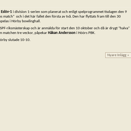
h
Eslöv-1
i division 1-serien som planerat och enligt spelprogrammet tisdagen den 9
match” och i det här fallet den första av två. Den har flyttats fram till den 30
pelas i Hörby bowlinghall.
ela SPF-riksmästerskap och är anmälda för start den 10 oktober och då är drygt ”halva”
ram matchen tre veckor, påpekar
Håkan Andersson
i Höörs PBK.
örby slutade 10-10.
Nyare Inlägg »