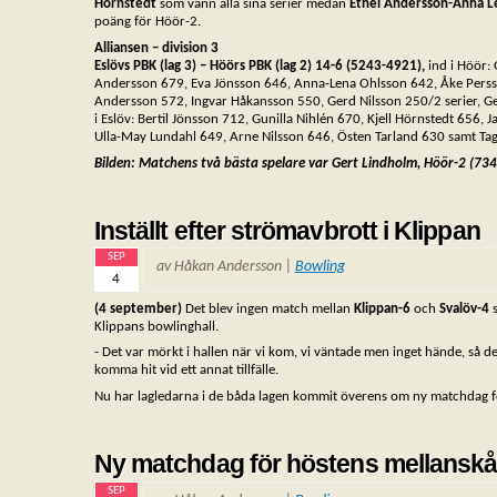
Hörnstedt
som vann alla sina serier medan
Ethel Andersson-Anna L
poäng för Höör-2.
Alliansen – division 3
Eslövs PBK (lag 3) – Höörs PBK (lag 2) 14-6 (5243-4921),
ind i Höör: 
Andersson 679, Eva Jönsson 646, Anna-Lena Ohlsson 642, Åke Pers
Andersson 572, Ingvar Håkansson 550, Gerd Nilsson 250/2 serier, Ger
i Eslöv: Bertil Jönsson 712, Gunilla Nihlén 670, Kjell Hörnstedt 656, J
Ulla-May Lundahl 649, Arne Nilsson 646, Östen Tarland 630 samt Ta
Bilden: Matchens två bästa spelare var Gert Lindholm, Höör-2 (734)
Inställt efter strömavbrott i Klippan
SEP
av Håkan Andersson |
Bowling
4
(4 september)
Det blev ingen match mellan
Klippan-6
och
Svalöv-4
s
Klippans bowlinghall.
- Det var mörkt i hallen när vi kom, vi väntade men inget hände, så de
komma hit vid ett annat tillfälle.
Nu har lagledarna i de båda lagen kommit överens om ny matchdag fö
Ny matchdag för höstens mellansk
SEP