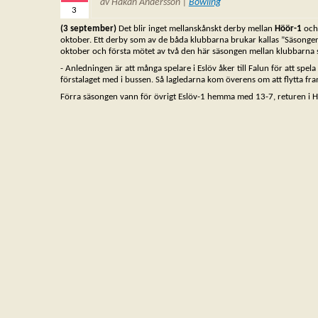
av Håkan Andersson |
Bowling
3
(3 september)
Det blir inget mellanskånskt derby mellan
Höör-1
oc
oktober. Ett derby som av de båda klubbarna brukar kallas ”Säsongens 
oktober och första mötet av två den här säsongen mellan klubbarna s
- Anledningen är att många spelare i Eslöv åker till Falun för att sp
förstalaget med i bussen. Så lagledarna kom överens om att flytta f
Förra säsongen vann för övrigt Eslöv-1 hemma med 13-7, returen i H