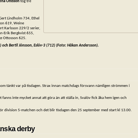
ena Ohlsson
tog tre
Gert Lindholm 734, Ethel
son 619, Weine
t Karlsson 229/2 serier,
an-Erik Bergkvist 655,
ge Ottosson 625.
 och Bertil Jönsson, Eslöv-3 (712) (Foto: Håkan Andersson).
om tänkt var på tisdagen. Strax innan matchdags försvann nämligen strömmen i
t fanns inte mycket annat att göra än att ställa in, Svalöv fick åka hem igen och
r division 5-matchen och det blir tisdagen den 25 september med start kl 13.00.
ånska derby